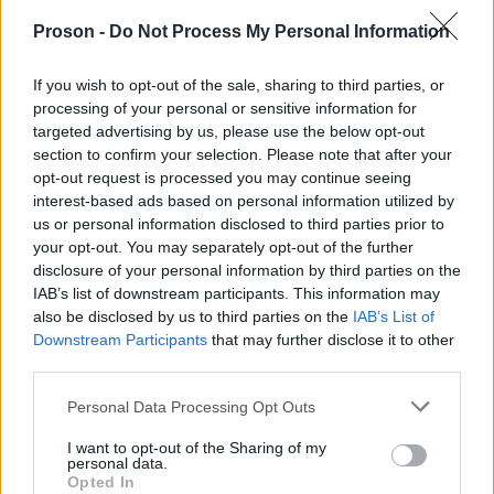
εφόσον το κόστος του ακουστικού υπερβαίνει το
ποσό της επιδότησης.
Proson -
Do Not Process My Personal Information
If you wish to opt-out of the sale, sharing to third parties, or
processing of your personal or sensitive information for
targeted advertising by us, please use the below opt-out
ΑΣΕΠ: Πιστοποίηση Αγγλικών σε
section to confirm your selection. Please note that after your
μόνο 2 ημέρες στα χέρια σας
opt-out request is processed you may continue seeing
interest-based ads based on personal information utilized by
us or personal information disclosed to third parties prior to
your opt-out. You may separately opt-out of the further
disclosure of your personal information by third parties on the
IAB’s list of downstream participants. This information may
also be disclosed by us to third parties on the
IAB’s List of
ΑΣΕΠ: Εξ αποστάσεως η πιο Εύκολη
Downstream Participants
that may further disclose it to other
Πιστοποίηση Υπολογιστών σε 2
third parties.
μέρες
Please note that this website/app uses one or more Google
Personal Data Processing Opt Outs
services and may gather and store information including but
not limited to your visit or usage behaviour. You may click to
I want to opt-out of the Sharing of my
personal data.
grant or deny consent to Google and its third-party tags to
Opted In