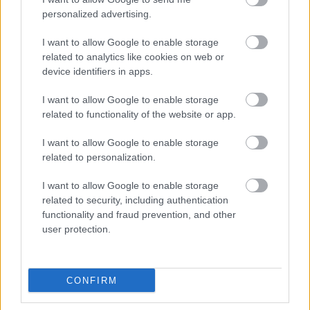
personalized advertising.
I want to allow Google to enable storage
ΔΕΥΑ Άργους - Μυκηνών: 16
related to analytics like cookies on web or
device identifiers in apps.
προσλήψεις απόφοιτων ΠΕ, ΤΕ, ΔΕ και
ΥΕ
I want to allow Google to enable storage
related to functionality of the website or app.
I want to allow Google to enable storage
Προσλήψεις αναπληρωτών: Περίπου
related to personalization.
30.000 ονόματα στην α' φάση
I want to allow Google to enable storage
related to security, including authentication
functionality and fraud prevention, and other
user protection.
Tags
CONFIRM
Επιδοτήσεις
Χρήματα
ευρώ
ΕΟΠΥΥ