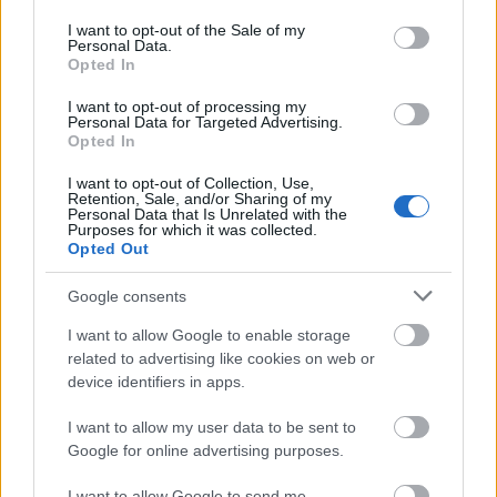
use your data for below specified purposes in below Google
Μάθε πρώτος όλες τις σημαντικές
consent section.
I want to opt-out of the Sale of my
Personal Data.
ειδήσεις.
Opted In
Βάλε το proson.gr στα αποτελέσματα
αναζήτησης της Google
I want to opt-out of processing my
Personal Data for Targeted Advertising.
Opted In
I want to opt-out of Collection, Use,
Retention, Sale, and/or Sharing of my
Personal Data that Is Unrelated with the
Purposes for which it was collected.
Δημοφιλείς Ειδήσεις
Opted Out
Google consents
I want to allow Google to enable storage
Κατώτατος μισθός: Σενάριο για
related to advertising like cookies on web or
αύξηση στα 1.000 ευρώ από το 2027
device identifiers in apps.
I want to allow my user data to be sent to
Google for online advertising purposes.
Ανοικτές 1.779 θέσεις εργασίας στο
Δημόσιο (χωρίς πτυχίο)
I want to allow Google to send me