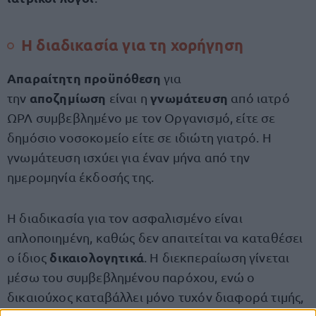
Η διαδικασία για τη χορήγηση
Απαραίτητη προϋπόθεση
για
αποζημίωση
γνωμάτευση
την
είναι η
από ιατρό
ΩΡΛ συμβεβλημένο με τον Οργανισμό, είτε σε
δημόσιο νοσοκομείο είτε σε ιδιώτη γιατρό. Η
γνωμάτευση ισχύει για έναν μήνα από την
ημερομηνία έκδοσής της.
Η διαδικασία για τον ασφαλισμένο είναι
απλοποιημένη, καθώς δεν απαιτείται να καταθέσει
δικαιολογητικά
ο ίδιος
. Η διεκπεραίωση γίνεται
μέσω του συμβεβλημένου παρόχου, ενώ ο
δικαιούχος καταβάλλει μόνο τυχόν διαφορά τιμής,