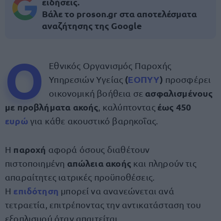
ειδήσεις.
Βάλε το proson.gr στα αποτελέσματα
αναζήτησης της Google
Ο
Εθνικός Οργανισμός Παροχής
(
ΕΟΠΥΥ
)
Υπηρεσιών Υγείας
προσφέρει
ασφαλισμένους
οικονομική βοήθεια σε
με προβλήματα ακοής
έως 450
, καλύπτοντας
ευρώ
για κάθε ακουστικό βαρηκοΐας.
παροχή
Η
αφορά όσους διαθέτουν
απώλεια ακοής
πιστοποιημένη
και πληρούν τις
απαραίτητες ιατρικές προϋποθέσεις.
επιδότηση
Η
μπορεί να ανανεώνεται ανά
τετραετία, επιτρέποντας την αντικατάσταση του
εξοπλισμού όταν απαιτείται.