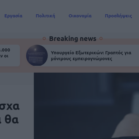
Εργασία
Πολιτική
Οικονομία
Προσλήψεις
Συντάξεις
Breaking news
8.000
Υπουργείο Εξωτερικών: Γραπτός για
ν οι
μόνιμους εμπειρογνώμονες
άσχα
ι θα