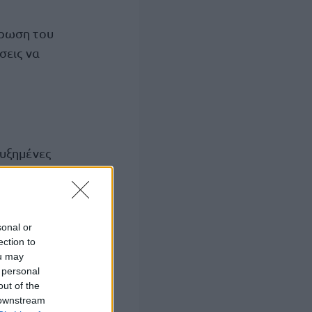
ύρωση του
σεις να
αυξημένες
sonal or
ection to
εν ωφελήθηκαν
ou may
 personal
out of the
 downstream
ροβλέπεται