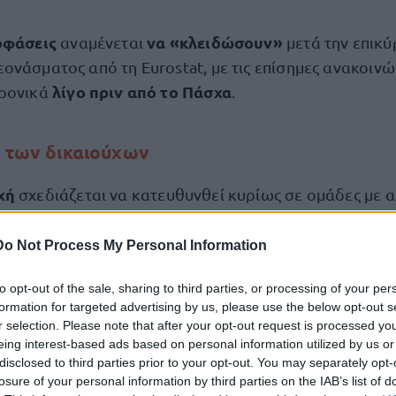
οφάσεις
να «κλειδώσουν»
αναμένεται
μετά την επικ
ονάσματος από τη Eurostat, με τις επίσημες ανακοινώ
λίγο πριν από το Πάσχα
χρονικά
.
ς των δικαιούχων
χή
σχεδιάζεται να κατευθυνθεί κυρίως σε ομάδες με 
κες, με βασικό κριτήριο το εισόδημα.
Do Not Process My Personal Information
ης ενίσχυσης βρίσκονται:
to opt-out of the sale, sharing to third parties, or processing of your per
formation for targeted advertising by us, please use the below opt-out s
ιούχοι με κύρια σύνταξη έως 700 ευρώ, οι οποίοι δ
r selection. Please note that after your opt-out request is processed y
eing interest-based ads based on personal information utilized by us or
ις αυξήσεις λόγω προσωπικής διαφοράς.
disclosed to third parties prior to your opt-out. You may separately opt-
losure of your personal information by third parties on the IAB’s list of
λάχιστου Εγγυημένου Εισοδήματος, για τους οποίους π