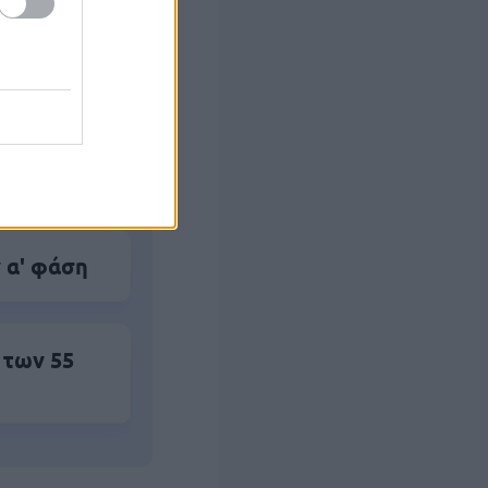
ο)
 το Β'
 α' φάση
 των 55