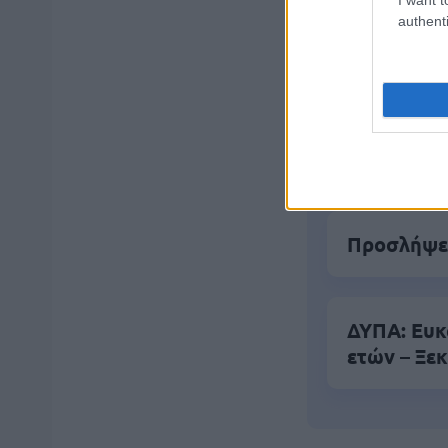
authenti
Ανοικτές 1
ΥΠΕΣ: Προ
Στάδιο
Προσλήψει
ΔΥΠΑ: Ευκ
ετών – Ξεκ