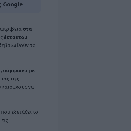
ς Google
στα
 ακρίβεια
έκτακτου
ης
ιβεβαιωθούν τα
ι, σύμφωνα με
ψος της
δικαιούχους να
που εξετάζει το
 τις