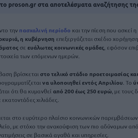
 το proson.gr στα αποτελέσματα αναζήτησης τη
πασχαλινή περίοδο
ντο την
και την πίεση που ασκεί η
οκυριά, η κυβέρνηση
επεξεργάζεται σχέδιο χορήγησ
όματος
ευάλωτες κοινωνικές ομάδες
σε
, εφόσον επ
τοιχεία των επόμενων ημερών.
στο τελικό στάδιο προετοιμασίας κα
βαση βρίσκεται
να υλοποιηθεί εντός Απριλίου
ύ
προγραμματίζεται
. Το
από 200 έως 250 ευρώ
άται ότι θα κυμανθεί
, με τους 
 εκατοντάδες χιλιάδες.
εται στο ευρύτερο πλαίσιο κοινωνικών παρεμβάσεων 
λείο, με στόχο την ανακούφιση των πιο αδύναμων από
ατιμήσεις σε βασικά αγαθά και υπηρεσίες.