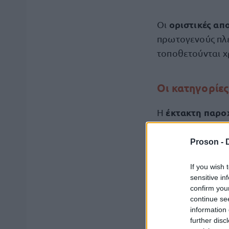
οριστικές απ
Οι
πρωτογενούς πλε
τοποθετούνται 
Οι κατηγορίε
έκτακτη παρο
Η
οικονομικές ανάγ
Proson -
Στο επίκεντρο τ
If you wish 
sensitive in
Χαμηλοσυνταξ
confirm you
continue se
πλήρως από τ
information 
further disc
Δικαιούχοι Ε