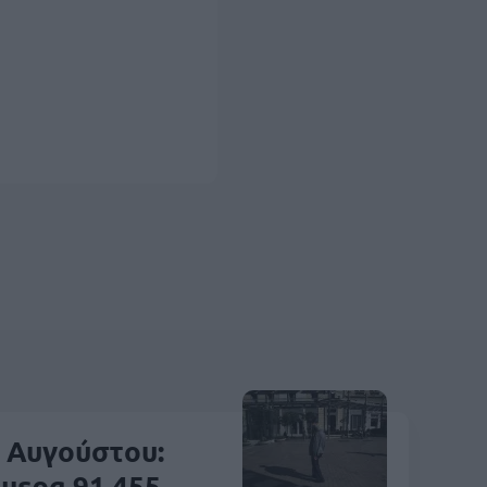
 Αυγούστου:
μερα 91.455