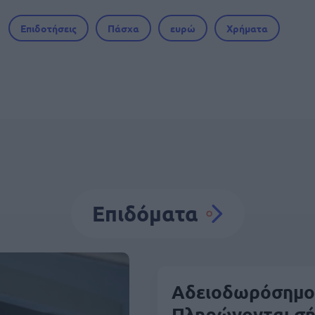
Επιδοτήσεις
Πάσχα
ευρώ
Χρήματα
Επιδόματα
Αδειοδωρόσημο
Πληρώνονται σή