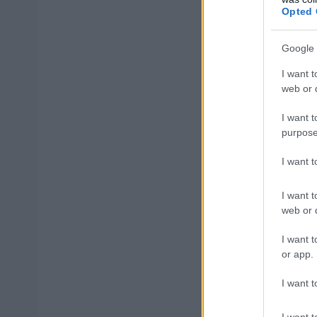
Opted 
Google 
ΑΣΕΠ: Εξ 
I want t
μέρες
web or d
I want t
purpose
I want 
Μάθε 
Βάλε
I want t
web or d
I want t
or app.
Δημοφιλ
I want t
I want t