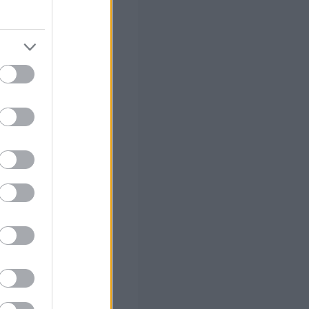
στών σε 2
ς Google