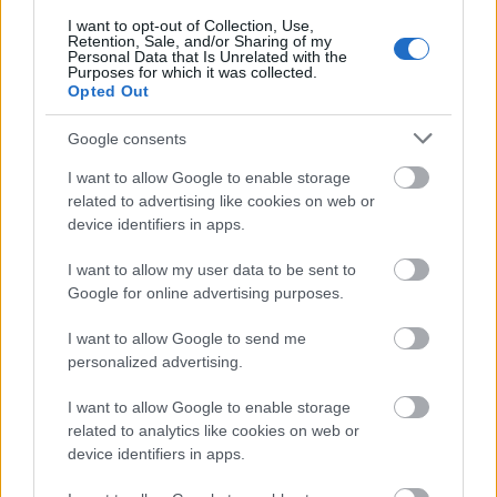
Πιστοποίηση Υπολογιστών σε 2
I want to opt-out of Collection, Use,
μέρες
Retention, Sale, and/or Sharing of my
Personal Data that Is Unrelated with the
Purposes for which it was collected.
Opted Out
Google consents
Μάθε πρώτος όλες τις σημαντικές
I want to allow Google to enable storage
ειδήσεις.
related to advertising like cookies on web or
device identifiers in apps.
Βάλε το proson.gr στα αποτελέσματα
αναζήτησης της Google
I want to allow my user data to be sent to
Google for online advertising purposes.
I want to allow Google to send me
personalized advertising.
Δημοφιλείς Ειδήσεις
I want to allow Google to enable storage
related to analytics like cookies on web or
device identifiers in apps.
ΑΣΕΠ 6Κ/2026: 315 μόνιμοι στο