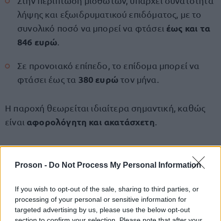
Στην περίπτωση μισθωτών, υπάρχει δυνατότητα
λήψης και εξωιδρυματικού επιδόματος, με το
έως και τα
συνολικό ποσό να μπορεί να φτάσει
846 ευρώ
.
Σε προνοιακό επίπεδο, το επίδομα μπορεί να
380 ευρώ
φτάσει έως τα
τον μήνα.
Η παροχή θεωρείται ιδιαίτερα σημαντική, καθώς
αφορολόγητη και ακατάσχετη
είναι
.
Οι συνταξιούχοι του Δημοσίου
Proson -
Do Not Process My Personal Information
Διαφορετικό καθεστώς
ισχύει για τους
If you wish to opt-out of the sale, sharing to third parties, or
συνταξιούχους του
Δημοσίου
. Αντί για το
processing of your personal or sensitive information for
ειδική
συγκεκριμένο επίδομα, λαμβάνουν
targeted advertising by us, please use the below opt-out
προσαύξηση στη σύνταξη
, η οποία υπολογίζεται
section to confirm your selection. Please note that after your