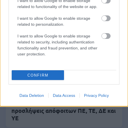
I want to allow Google to enable storage
Δημόσιο - Στις 1.102 οι αιτήσεις
related to functionality of the website or app.
(στατιστικά)
I want to allow Google to enable storage
related to personalization.
I want to allow Google to enable storage
Κατώτατος μισθός: Σενάριο για
related to security, including authentication
αύξηση στα 1.000 ευρώ από το 2027
functionality and fraud prevention, and other
user protection.
Ανοικτές 1.779 θέσεις εργασίας στο
CONFIRM
Δημόσιο (χωρίς πτυχίο)
Data Deletion
Data Access
Privacy Policy
ΔΕΥΑ Άργους - Μυκηνών: 16
προσλήψεις απόφοιτων ΠΕ, ΤΕ, ΔΕ και
ΥΕ