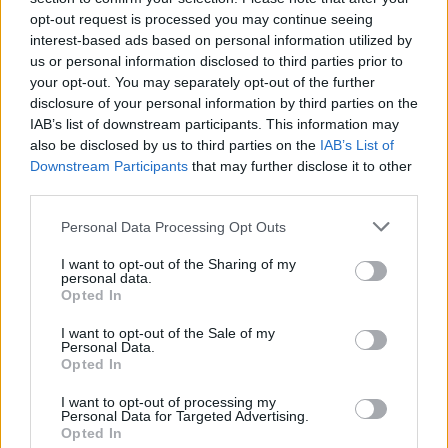
opt-out request is processed you may continue seeing
από 2,5% έως 4,5% του βασικού
σε ποσοστό
interest-based ads based on personal information utilized by
μισθού
, ανάλογα με το ποσοστό ανικανότητας.
us or personal information disclosed to third parties prior to
your opt-out. You may separately opt-out of the further
disclosure of your personal information by third parties on the
Σε περιπτώσεις όπου η ανικανότητα φτάνει το 80%
IAB’s list of downstream participants. This information may
επιπλέον
ή και περισσότερο, το ποσό αυξάνεται
also be disclosed by us to third parties on the
IAB’s List of
κατά 50%
.
Downstream Participants
that may further disclose it to other
third parties.
Please note that this website/app uses one or more Google
Personal Data Processing Opt Outs
services and may gather and store information including but
ΑΣΕΠ: Πιστοποίηση Αγγλικών σε
not limited to your visit or usage behaviour. You may click to
I want to opt-out of the Sharing of my
personal data.
grant or deny consent to Google and its third-party tags to
μόνο 2 ημέρες στα χέρια σας
Opted In
use your data for below specified purposes in below Google
consent section.
I want to opt-out of the Sale of my
Personal Data.
Opted In
I want to opt-out of processing my
Personal Data for Targeted Advertising.
ΑΣΕΠ: Εξ αποστάσεως η πιο Εύκολη
Opted In