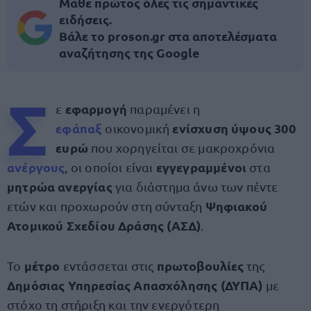
Μάθε πρώτος όλες τις σημαντικές
ειδήσεις.
Βάλε το proson.gr στα αποτελέσματα
αναζήτησης της Google
Σ
εφαρμογή
ε
παραμένει η
εφάπαξ
ενίσχυση ύψους 300
οικονομική
ευρώ
που χορηγείται σε μακροχρόνια
ανέργους
εγγεγραμμένοι
, οι οποίοι είναι
στα
μητρώα ανεργίας
για διάστημα άνω των πέντε
Ψηφιακού
ετών και προχωρούν στη σύνταξη
Ατομικού Σχεδίου Δράσης
(ΑΣΔ)
.
μέτρο
πρωτοβουλίες
Το
εντάσσεται στις
της
Δημόσιας Υπηρεσίας Απασχόλησης (ΔΥΠΑ)
με
στόχο τη στήριξη και την ενεργότερη