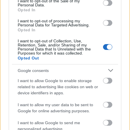
I want to opt-out of the Sale of my
Personal Data.
Opted In
ΑΣΕΠ: Πιστοποίηση Αγγλικών σε
μόνο 2 ημέρες στα χέρια σας
I want to opt-out of processing my
Personal Data for Targeted Advertising.
Opted In
I want to opt-out of Collection, Use,
Retention, Sale, and/or Sharing of my
Personal Data that Is Unrelated with the
Purposes for which it was collected.
Opted Out
ΑΣΕΠ: Εξ αποστάσεως η πιο Εύκολη
Πιστοποίηση Υπολογιστών σε 2
Google consents
μέρες
I want to allow Google to enable storage
related to advertising like cookies on web or
device identifiers in apps.
I want to allow my user data to be sent to
Google for online advertising purposes.
Μάθε πρώτος όλες τις σημαντικές
ειδήσεις.
I want to allow Google to send me
Βάλε το proson.gr στα αποτελέσματα
personalized advertising.