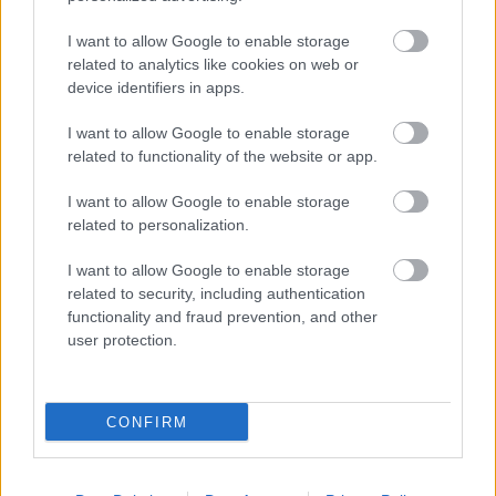
αναζήτησης της Google
I want to allow Google to enable storage
related to analytics like cookies on web or
device identifiers in apps.
I want to allow Google to enable storage
Δημοφιλείς Ειδήσεις
related to functionality of the website or app.
I want to allow Google to enable storage
related to personalization.
ΟΠΕΚΑ: Μηνιαίο επίδομα έως 210
I want to allow Google to enable storage
ευρώ - Πώς θα τα πάρετε
related to security, including authentication
functionality and fraud prevention, and other
user protection.
Προσωπικός Βοηθός: Ανοίγουν οι
αιτήσεις στις 24 Αυγούστου – Τι
CONFIRM
αλλάζει στο πρόγραμμα