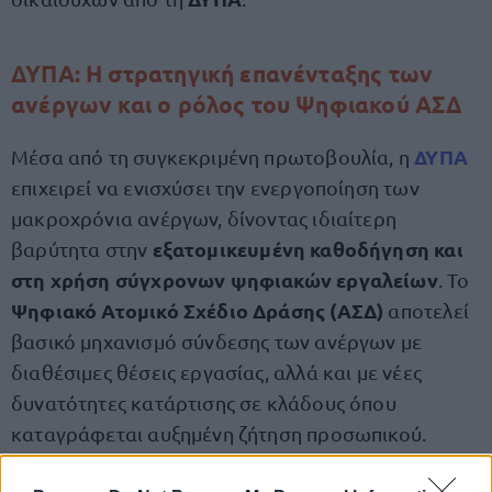
ΔΥΠΑ: Η στρατηγική επανένταξης των
ανέργων και ο ρόλος του Ψηφιακού ΑΣΔ
ΔΥΠΑ
Μέσα από τη συγκεκριμένη πρωτοβουλία, η
επιχειρεί να ενισχύσει την ενεργοποίηση των
μακροχρόνια ανέργων, δίνοντας ιδιαίτερη
εξατομικευμένη καθοδήγηση και
βαρύτητα στην
στη χρήση σύγχρονων ψηφιακών εργαλείων
. Το
Ψηφιακό Ατομικό Σχέδιο Δράσης (ΑΣΔ)
αποτελεί
βασικό μηχανισμό σύνδεσης των ανέργων με
διαθέσιμες θέσεις εργασίας, αλλά και με νέες
δυνατότητες κατάρτισης σε κλάδους όπου
καταγράφεται αυξημένη ζήτηση προσωπικού.