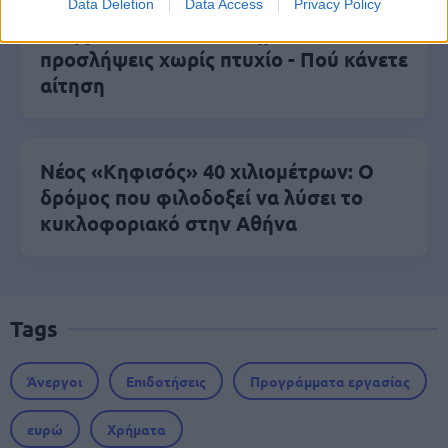
Data Deletion
Data Access
Privacy Policy
Σωφρονιστικά καταστήματα: 416
προσλήψεις χωρίς πτυχίο - Πού κάνετε
αίτηση
Νέος «Κηφισός» 40 χιλιομέτρων: Ο
δρόμος που φιλοδοξεί να λύσει το
κυκλοφοριακό στην Αθήνα
Tags
Άνεργοι
Επιδοτήσεις
Προγράμματα εργασίας
ευρώ
Χρήματα