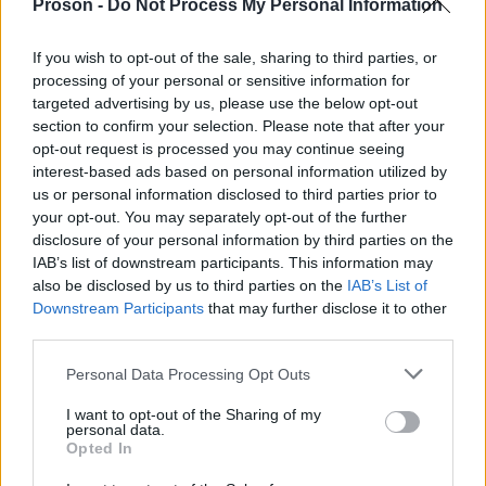
κοινωνικοί φορείς
Την ίδια στιγμή,
τονίζουν ότι η
Proson -
Do Not Process My Personal Information
μακροχρόνια ανεργία παραμένει μία από τις
If you wish to opt-out of the sale, sharing to third parties, or
μεγαλύτερες προκλήσεις για την ελληνική αγορά
processing of your personal or sensitive information for
εργασίας. Χιλιάδες πολίτες εξακολουθούν να
targeted advertising by us, please use the below opt-out
δυσκολεύονται να επιστρέψουν στην απασχόληση,
section to confirm your selection. Please note that after your
opt-out request is processed you may continue seeing
εξαιτίας παραγόντων όπως η ηλικία, η έλλειψη
interest-based ads based on personal information utilized by
ψηφιακών δεξιοτήτων ή οι περιορισμένες
us or personal information disclosed to third parties prior to
επαγγελματικές προοπτικές.
your opt-out. You may separately opt-out of the further
disclosure of your personal information by third parties on the
IAB’s list of downstream participants. This information may
η οικονομική ενίσχυση των 300 ευρώ
Παρότι
δεν
also be disclosed by us to third parties on the
IAB’s List of
μπορεί από μόνη της να αντιμετωπίσει το πρόβλημα
Downstream Participants
that may further disclose it to other
third parties.
της ανεργίας, αρκετοί εκτιμούν ότι μπορεί να
λειτουργήσει ως ένα πρώτο βήμα επανασύνδεσης
Please note that this website/app uses one or more Google
Personal Data Processing Opt Outs
services and may gather and store information including but
των πολιτών με τις υπηρεσίες απασχόλησης και τις
not limited to your visit or usage behaviour. You may click to
I want to opt-out of the Sharing of my
ευκαιρίες επαγγελματικής επανεκκίνησης.
personal data.
grant or deny consent to Google and its third-party tags to
Opted In
use your data for below specified purposes in below Google
consent section.