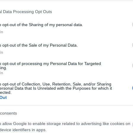
l Data Processing Opt Outs
o opt-out of the Sharing of my personal data.
In
αποστάσεως η πιο Εύκολη Πιστοποίηση Υπολογι
o opt-out of the Sale of my Personal Data.
In
to opt-out of processing my Personal Data for Targeted
ing.
In
o opt-out of Collection, Use, Retention, Sale, and/or Sharing
πρώτος όλες τις σημαντικές ειδήσεις.
ersonal Data that Is Unrelated with the Purposes for which it
lected.
 το proson.gr στα αποτελέσματα αναζήτησης τη
Out
consents
o allow Google to enable storage related to advertising like cookies on
είς Ειδήσεις
evice identifiers in apps.