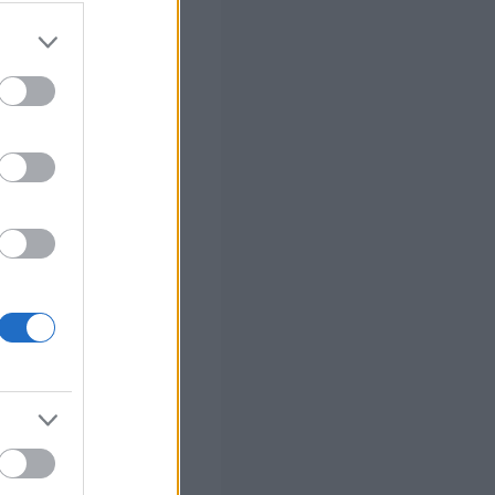
στών σε 2
ς Google