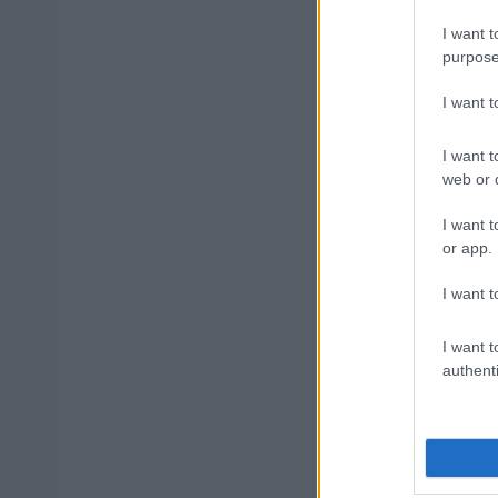
I want t
purpose
Ανοικτές 1
I want 
I want t
web or d
Πυροσβεστι
διαμονή, σ
I want t
or app.
I want t
ΔΥΠΑ: Ευκ
ετών – Ξεκ
I want t
authenti
ΥΠΕΣ: Προ
Στάδιο