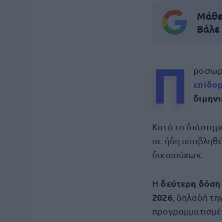
Μάθε 
Βάλε
Π
ροσωρι
επίδομ
διμην
Κατά το διάστημ
σε ήδη υποβληθέ
δικαιούχων.
δεύτερη δόσ
Η
2026
, δηλαδή τη
προγραμματισμέ