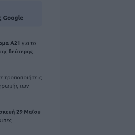
ς Google
ρμα Α21
για το
δεύτερης
 της
τε τροποποιήσεις
ληρωμής των
σκευή 29 Μαΐου
οιπες