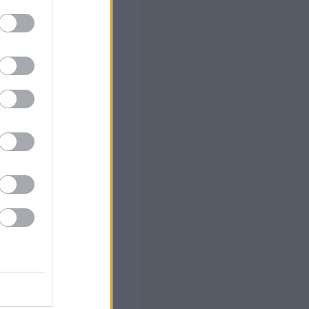
ο)
αλλάζει σε
 των 55
 το Β'