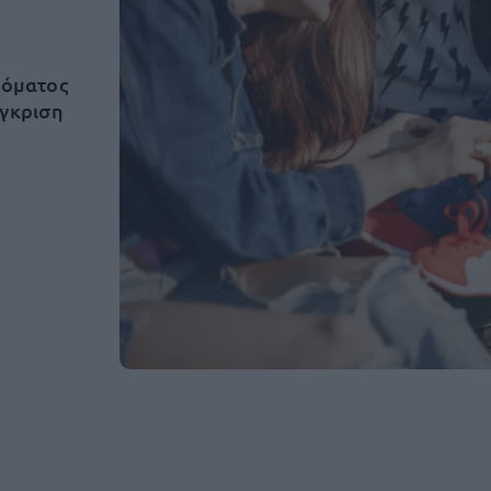
δόματος
έγκριση