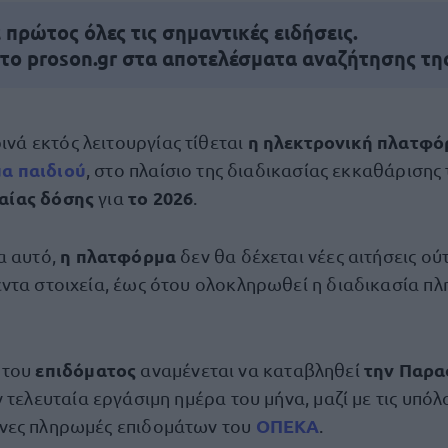
πρώτος όλες τις σημαντικές ειδήσεις.
 το proson.gr στα αποτελέσματα αναζήτησης τη
η ηλεκτρονική πλατφό
νά εκτός λειτουργίας τίθεται
α παιδιού
, στο πλαίσιο της διαδικασίας εκκαθάρισης
ιαίας δόσης
το 2026
για
.
η πλατφόρμα
α αυτό,
δεν θα δέχεται νέες αιτήσεις ού
ντα στοιχεία, έως ότου ολοκληρωθεί η διαδικασία π
η
επιδόματος
την Παρα
του
αναμένεται να καταβληθεί
ν τελευταία εργάσιμη ημέρα του μήνα, μαζί με τις υπόλ
ΟΠΕΚΑ
νες πληρωμές επιδομάτων του
.