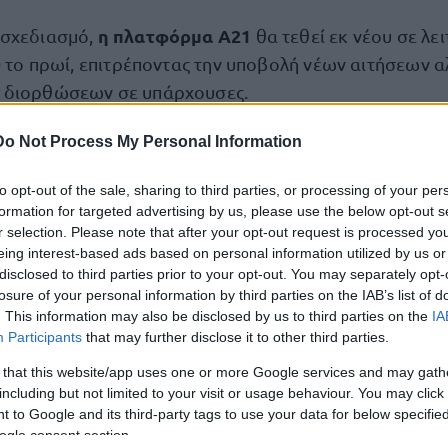
η πλατφόρμα Α21
 σχεδιασμό,
θα τεθεί εκ νέου σε λει
0 το πρωί, επιτρέποντας την υποβολή νέων αιτήσεων α
 διορθώσεων σε υπάρχουσες.
Do Not Process My Personal Information
ι για την καταβολή του επιδόματος παιδιού απαιτείται
ριση της αίτησης Α21 από το σύστημα. Αιτήσεις που π
to opt-out of the sale, sharing to third parties, or processing of your per
ωρινής αποθήκευσης δεν θεωρούνται ολοκληρωμένες
formation for targeted advertising by us, please use the below opt-out s
ψη κατά την εκκαθάριση.
r selection. Please note that after your opt-out request is processed y
eing interest-based ads based on personal information utilized by us or
disclosed to third parties prior to your opt-out. You may separately opt-
ιδόματος
διαμορφώνεται με βάση τον αριθμό των εξ
losure of your personal information by third parties on the IAB’s list of
. This information may also be disclosed by us to third parties on the
IA
νονται στην αίτηση του 2026, καθώς και το συνολικό 
Participants
that may further disclose it to other third parties.
οκύπτει από το φορολογικό έτος 2024.
 that this website/app uses one or more Google services and may gath
including but not limited to your visit or usage behaviour. You may click 
 to Google and its third-party tags to use your data for below specifi
ogle consent section.
τοποίηση Αγγλικών σε μόνο 2 ημέρες στα χέρια