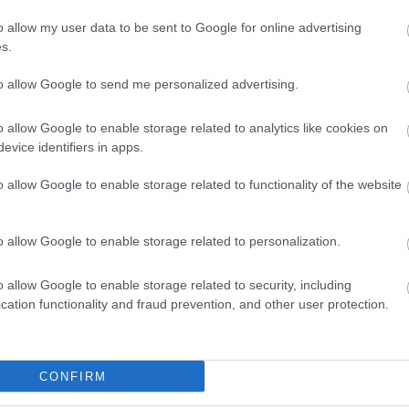
o allow my user data to be sent to Google for online advertising
s.
.779 θέσεις εργασίας στο Δημόσιο (χωρίς πτυχί
to allow Google to send me personalized advertising.
o allow Google to enable storage related to analytics like cookies on
evice identifiers in apps.
κή Σχολή: Νέος κανονισμός για δόκιμους – Τι 
ίτιση και πρακτική εκπαίδευση
o allow Google to enable storage related to functionality of the website
o allow Google to enable storage related to personalization.
αιρία συνταξιοδότησης για 8.000 ανέργους άνω
ίνησαν οι αιτήσεις
o allow Google to enable storage related to security, including
cation functionality and fraud prevention, and other user protection.
γραμματισμός προσλήψεων 2027 - Παρατείνεται
CONFIRM