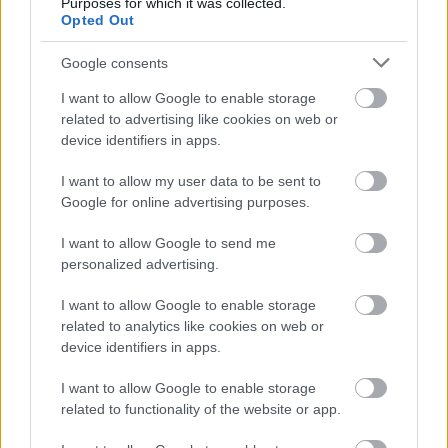
Purposes for which it was collected.
Πιστοποίηση Υπολογιστών σε 2
Opted Out
μέρες
Google consents
I want to allow Google to enable storage
related to advertising like cookies on web or
device identifiers in apps.
Μάθε πρώτος όλες τις σημαντικές
ειδήσεις.
I want to allow my user data to be sent to
Google for online advertising purposes.
Βάλε το proson.gr στα αποτελέσματα
αναζήτησης της Google
I want to allow Google to send me
personalized advertising.
I want to allow Google to enable storage
related to analytics like cookies on web or
Δημοφιλείς Ειδήσεις
device identifiers in apps.
I want to allow Google to enable storage
related to functionality of the website or app.
Σωφρονιστικά καταστήματα: 416