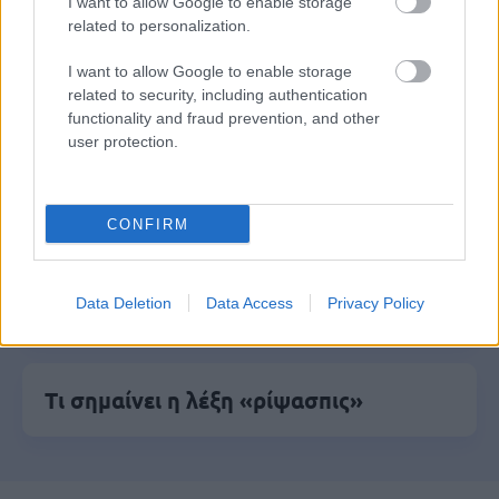
I want to allow Google to enable storage
προσλήψεις χωρίς πτυχίο - Πού κάνετε
related to personalization.
αίτηση
I want to allow Google to enable storage
related to security, including authentication
functionality and fraud prevention, and other
user protection.
ΕΟΠΥΥ: Επίδομα έως 150 ευρώ – Ποιοι
ασφαλισμένοι το δικαιούνται
CONFIRM
Προσλήψεις σε σχολεία: 1.116 θέσεις
εργασίας με απολυτήριο γυμνασίου
Data Deletion
Data Access
Privacy Policy
Τι σημαίνει η λέξη «ρίψασπις»