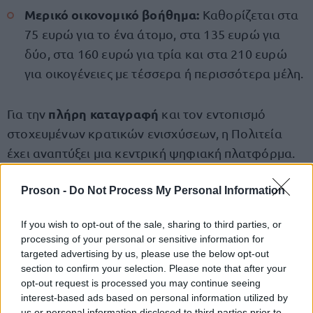
Μερικό οικονομικό βοήθημα:
Καθορίζεται στα
75 ευρώ για το ένα άτομο, στα 135 ευρώ για
δύο, στα 160 ευρώ για τρία και στα 210 ευρώ
για οικογένειες με τέσσερα ή περισσότερα μέλη.
πλήρη καταγραφή
Για την
και τον εντοπισμό
στοχευμένων κρατικών ενισχύσεων, η Πολιτεία
έχει αναπτύξει μια κεντρική ψηφιακή πλατφόρμα.
Μέσα από την ειδική ενότητα για την υγεία και την
πρόνοια στο gov.gr, οι πολίτες μπορούν να
Proson -
Do Not Process My Personal Information
ενημερώνονται για τις προϋποθέσεις και τα
If you wish to opt-out of the sale, sharing to third parties, or
κρατικής υποστήριξης
κριτήρια κάθε μορφής
.
processing of your personal or sensitive information for
targeted advertising by us, please use the below opt-out
section to confirm your selection. Please note that after your
Η κυβερνητική πύλη, η οποία πλέον περιλαμβάνει
opt-out request is processed you may continue seeing
11 διαφορετικές θεματικές κατηγορίες και
interest-based ads based on personal information utilized by
συνολικά 2.253 ψηφιακές υπηρεσίες, έχει εξελιχθεί
us or personal information disclosed to third parties prior to