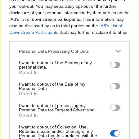
your opt-out. You may separately opt-out of the further
σε βασικό εργαλείο της καθημερινότητας. Με τη
disclosure of your personal information by third parties on the
προσωπικών κωδικών TAXISnet
χρήση των
, η
IAB’s list of downstream participants. This information may
πρόσβαση γίνεται άμεσα και εύκολα, επιτρέποντας
also be disclosed by us to third parties on the
IAB’s List of
Downstream Participants
that may further disclose it to other
την έκδοση πιστοποιητικών, υπεύθυνων δηλώσεων
third parties.
και την υποβολή αιτήσεων μέσα σε λίγα λεπτά, είτε
Please note that this website/app uses one or more Google
από κινητό είτε από υπολογιστή.
Personal Data Processing Opt Outs
services and may gather and store information including but
not limited to your visit or usage behaviour. You may click to
I want to opt-out of the Sharing of my
personal data.
grant or deny consent to Google and its third-party tags to
Opted In
use your data for below specified purposes in below Google
ΑΣΕΠ: Πιστοποίηση Αγγλικών σε
consent section.
I want to opt-out of the Sale of my
μόνο 2 ημέρες στα χέρια σας
Personal Data.
Opted In
I want to opt-out of processing my
Personal Data for Targeted Advertising.
Opted In
I want to opt-out of Collection, Use,
Retention, Sale, and/or Sharing of my
ΑΣΕΠ: Εξ αποστάσεως η πιο Εύκολη
Personal Data that Is Unrelated with the