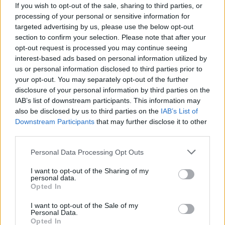
σε ειδικά συνταξιοδοτικά καθεστώτα.
If you wish to opt-out of the sale, sharing to third parties, or
processing of your personal or sensitive information for
targeted advertising by us, please use the below opt-out
Αυτό σημαίνει ότι κάθε μελλοντική αύξηση στους
section to confirm your selection. Please note that after your
μισθούς των εν ενεργεία εργαζομένων θα οδηγεί
opt-out request is processed you may continue seeing
interest-based ads based on personal information utilized by
σε αντίστοιχη αναπροσαρμογή των συντάξεων.
us or personal information disclosed to third parties prior to
your opt-out. You may separately opt-out of the further
disclosure of your personal information by third parties on the
Ποιους αφορά η ρύθμιση
IAB’s list of downstream participants. This information may
also be disclosed by us to third parties on the
IAB’s List of
Η διάταξη καλύπτει:
Downstream Participants
that may further disclose it to other
third parties.
Στρατιωτικούς.
Please note that this website/app uses one or more Google
Personal Data Processing Opt Outs
services and may gather and store information including but
not limited to your visit or usage behaviour. You may click to
I want to opt-out of the Sharing of my
Στελέχη Σωμάτων Ασφαλείας.
personal data.
grant or deny consent to Google and its third-party tags to
Opted In
use your data for below specified purposes in below Google
consent section.
I want to opt-out of the Sale of my
Δικαστικούς λειτουργούς.
Personal Data.
Opted In