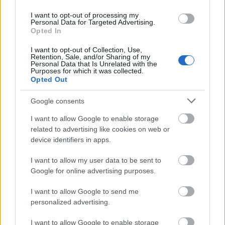
Πανεπιστημιακούς.
I want to opt-out of processing my
Personal Data for Targeted Advertising.
Opted In
Ειδικές κατηγορίες δημοσίων υπαλλήλων που
I want to opt-out of Collection, Use,
εξακολουθούν να υπάγονται σε ειδικό
Retention, Sale, and/or Sharing of my
Personal Data that Is Unrelated with the
συνταξιοδοτικό καθεστώς.
Purposes for which it was collected.
Opted Out
Νέος τρόπος υπολογισμού επιδόματος
Google consents
αναπηρίας
I want to allow Google to enable storage
related to advertising like cookies on web or
Από την 1η Οκτωβρίου 2025 αλλάζει και ο τρόπος
device identifiers in apps.
καθορισμού του επιδόματος αναπηρίας για
I want to allow my user data to be sent to
συγκεκριμένες κατηγορίες συνταξιούχων και
Google for online advertising purposes.
στρατιωτικών.
I want to allow Google to send me
personalized advertising.
Ο υπολογισμός θα βασίζεται:
I want to allow Google to enable storage