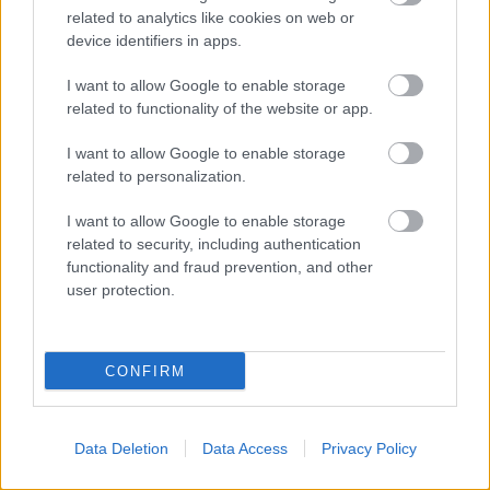
related to analytics like cookies on web or
Στο ποσοστό αναπηρίας.
device identifiers in apps.
I want to allow Google to enable storage
Στον βαθμό ή την κατηγορία του δικαιούχου.
related to functionality of the website or app.
I want to allow Google to enable storage
Στον βασικό μισθό που αντιστοιχεί στον βαθμό
related to personalization.
ή το μισθολογικό κλιμάκιο του δικαιούχου.
I want to allow Google to enable storage
related to security, including authentication
Οι λεπτομέρειες εφαρμογής θα καθοριστούν με
functionality and fraud prevention, and other
κοινή υπουργική απόφαση των υπουργείων
user protection.
Εθνικής Οικονομίας και Εθνικής Άμυνας.
CONFIRM
Τι αλλάζει για τους συνταξιούχους
Οι νέες ρυθμίσεις στοχεύουν:
Data Deletion
Data Access
Privacy Policy