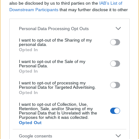
also be disclosed by us to third parties on the
IAB’s List of
Όπως ανέφερε, τα προβλήματα στελέχωσης δεν
Downstream Participants
that may further disclose it to other
third parties.
οικονομικά κίνητρα, αλλά
συνδέονται μόνο με
κυρίως με τις συνθήκες εργασίας
, τον αυξημένο
Please note that this website/app uses one or more Google
Personal Data Processing Opt Outs
services and may gather and store information including but
φόρτο εφημεριών και τις απαιτήσεις που
not limited to your visit or usage behaviour. You may click to
I want to opt-out of the Sharing of my
αντιμετωπίζουν οι γιατροί στο Εθνικό Σύστημα
personal data.
grant or deny consent to Google and its third-party tags to
Opted In
Υγείας.
use your data for below specified purposes in below Google
consent section.
I want to opt-out of the Sale of my
Personal Data.
Από την πλευρά του, ο δήμαρχος διευκρίνισε ότι το
Opted In
μέτρο αφορά αποκλειστικά τις θέσεις της
I want to opt-out of processing my
Personal Data for Targeted Advertising.
συγκεκριμένης προκήρυξης και δεν πρόκειται να
Opted In
επεκταθεί σε άλλες κατηγορίες προσωπικού,
I want to opt-out of Collection, Use,
υπογραμμίζοντας ότι υιοθετήθηκε έπειτα από
Retention, Sale, and/or Sharing of my
Personal Data that Is Unrelated with the
σχετικό αίτημα της διοίκησης του νοσοκομείου και
Purposes for which it was collected.
του Ιατρικού Συλλόγου.
Opted Out
Google consents