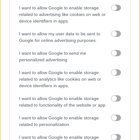
I want to allow Google to enable storage
ΑΣΕΠ: Πιστοποίηση Αγγλικών σε
related to advertising like cookies on web or
μόνο 2 ημέρες στα χέρια σας
device identifiers in apps.
I want to allow my user data to be sent to
Google for online advertising purposes.
I want to allow Google to send me
personalized advertising.
ΑΣΕΠ: Εξ αποστάσεως η πιο Εύκολη
I want to allow Google to enable storage
Πιστοποίηση Υπολογιστών σε 2
related to analytics like cookies on web or
μέρες
device identifiers in apps.
I want to allow Google to enable storage
related to functionality of the website or app.
I want to allow Google to enable storage
Μάθε πρώτος όλες τις σημαντικές
related to personalization.
ειδήσεις.
Βάλε το proson.gr στα αποτελέσματα
I want to allow Google to enable storage