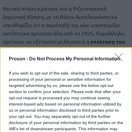
Θετική στάση κράτησε και η Ριζοσπαστική
Δημοτική Κίνηση, με τη Βάσω Αμπελογιάννη να
υπενθυμίζει ότι η παράταξή της είχε υποστηρίξει
αντίστοιχη πρόταση ήδη από το 2025. Παράλληλα,
επέκταση του
πρότεινε να εξεταστεί μελλοντικά η
μέτρου και στους επικουρικούς γιατρούς
.
Proson -
Do Not Process My Personal Information
«Η Πολιτεία έχει την ευθύνη», τονίζει
If you wish to opt-out of the sale, sharing to third parties, or
η Λαϊκή Συσπείρωση
processing of your personal or sensitive information for
targeted advertising by us, please use the below opt-out
Διαφορετική προσέγγιση εξέφρασε η Λαϊκή
section to confirm your selection. Please note that after your
opt-out request is processed you may continue seeing
Συσπείρωση, με τον επικεφαλής της, Ευστράτιο
interest-based ads based on personal information utilized by
Καλλώνη, να υποστηρίζει ότι η κάλυψη των
us or personal information disclosed to third parties prior to
αναγκών των δημόσιων νοσοκομείων αποτελεί
your opt-out. You may separately opt-out of the further
disclosure of your personal information by third parties on the
αποκλειστική ευθύνη του κράτους.
IAB’s list of downstream participants. This information may