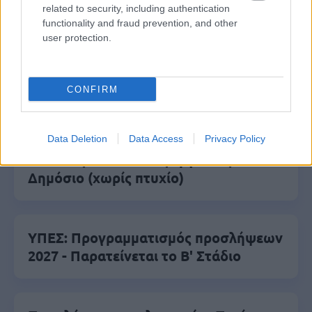
αναζήτησης της Google
related to security, including authentication
functionality and fraud prevention, and other
user protection.
Δημοφιλείς Ειδήσεις
CONFIRM
Data Deletion
Data Access
Privacy Policy
Ανοικτές 1.779 θέσεις εργασίας στο
Δημόσιο (χωρίς πτυχίο)
ΥΠΕΣ: Προγραμματισμός προσλήψεων
2027 - Παρατείνεται το Β' Στάδιο