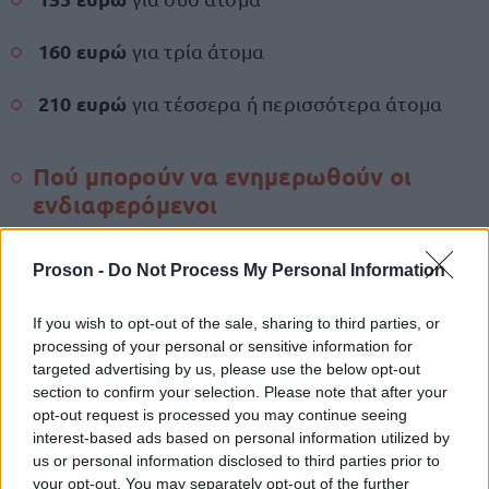
160 ευρώ
για τρία άτομα
210 ευρώ
για τέσσερα ή περισσότερα άτομα
Πού μπορούν να ενημερωθούν οι
ενδιαφερόμενοι
Η Πολιτεία έχει συγκεντρώσει πληροφορίες για
Proson -
Do Not Process My Personal Information
επιδόματα, παροχές και προγράμματα
κοινωνικής στήριξης
μέσα από την ενιαία
If you wish to opt-out of the sale, sharing to third parties, or
ψηφιακή πύλη του Δημοσίου.
processing of your personal or sensitive information for
targeted advertising by us, please use the below opt-out
section to confirm your selection. Please note that after your
Μέσω του gov.gr
, οι πολίτες μπορούν να
opt-out request is processed you may continue seeing
interest-based ads based on personal information utilized by
αναζητούν διαθέσιμες παροχές, να ενημερώνονται
us or personal information disclosed to third parties prior to
για τις προϋποθέσεις ένταξης και να
your opt-out. You may separately opt-out of the further