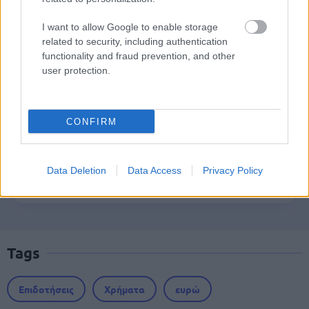
Voucher έως 600 ευρώ
I want to allow Google to enable storage
related to security, including authentication
functionality and fraud prevention, and other
ΑΣΕΠ: Δύο νέοι γραπτοί διαγωνισμοί
user protection.
για διορισμούς στο Δημόσιο
CONFIRM
Προσλήψεις στο Αρχαιολογικό
Μουσείο Ηρακλείου χωρίς πτυχίο -
Data Deletion
Data Access
Privacy Policy
Πότε λήγουν οι αιτήσεις
Tags
Επιδοτήσεις
Χρήματα
ευρώ