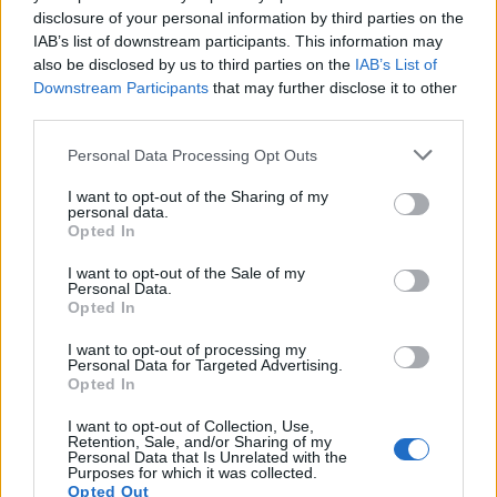
διεκπεραιώνουν πλήθος διαδικασιών ηλεκτρονικά,
disclosure of your personal information by third parties on the
IAB’s list of downstream participants. This information may
χωρίς φυσική παρουσία σε δημόσιες υπηρεσίες.
also be disclosed by us to third parties on the
IAB’s List of
Downstream Participants
that may further disclose it to other
third parties.
ΑΣΕΠ: Πιστοποίηση Αγγλικών σε
Please note that this website/app uses one or more Google
Personal Data Processing Opt Outs
services and may gather and store information including but
μόνο 2 ημέρες στα χέρια σας
not limited to your visit or usage behaviour. You may click to
I want to opt-out of the Sharing of my
personal data.
grant or deny consent to Google and its third-party tags to
Opted In
use your data for below specified purposes in below Google
consent section.
I want to opt-out of the Sale of my
Personal Data.
Opted In
ΑΣΕΠ: Εξ αποστάσεως η πιο Εύκολη
I want to opt-out of processing my
Personal Data for Targeted Advertising.
Πιστοποίηση Υπολογιστών σε 2
Opted In
μέρες
I want to opt-out of Collection, Use,
Retention, Sale, and/or Sharing of my
Personal Data that Is Unrelated with the
Purposes for which it was collected.
Opted Out