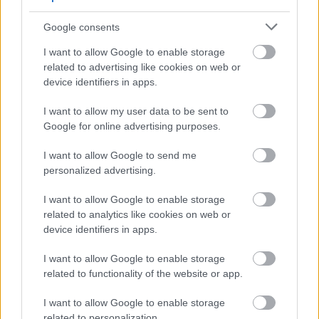
Μάθε πρώτος όλες τις σημαντικές
Google consents
ειδήσεις.
I want to allow Google to enable storage
Βάλε το proson.gr στα αποτελέσματα
related to advertising like cookies on web or
αναζήτησης της Google
device identifiers in apps.
I want to allow my user data to be sent to
Google for online advertising purposes.
I want to allow Google to send me
Δημοφιλείς Ειδήσεις
personalized advertising.
I want to allow Google to enable storage
related to analytics like cookies on web or
Τι σημαίνει η λέξη «ευκτός»
device identifiers in apps.
I want to allow Google to enable storage
related to functionality of the website or app.
Τουρισμός για Όλους 2026: Ποιοι
I want to allow Google to enable storage
μπορούν να κάνουν αίτηση σήμερα –
related to personalization.