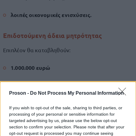
λοιπές οικονομικές ενισχύσεις.
Επιδοτούμενη άδεια μητρότητας
Επιπλέον θα καταβληθούν:
1.000.000 ευρώ
1.500 μητέρες
σε
Proson -
Do Not Process My Personal Information
επιδοτούμενης
που συμμετέχουν στο πρόγραμμα
If you wish to opt-out of the sale, sharing to third parties, or
άδειας μητρότητας
.
processing of your personal or sensitive information for
targeted advertising by us, please use the below opt-out
section to confirm your selection. Please note that after your
Επιδοτούμενα προγράμματα απασχόλησης
opt-out request is processed you may continue seeing