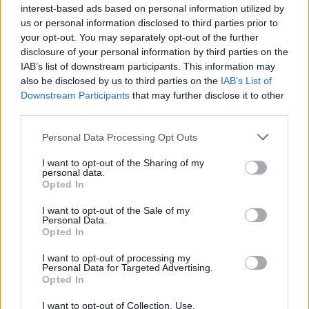
interest-based ads based on personal information utilized by
Τέλος, η ΔΥΠΑ θα καταβάλει:
us or personal information disclosed to third parties prior to
your opt-out. You may separately opt-out of the further
disclosure of your personal information by third parties on the
19.000.000 ευρώ
IAB’s list of downstream participants. This information may
also be disclosed by us to third parties on the
IAB’s List of
Downstream Participants
that may further disclose it to other
18.000 ωφελούμενους
σε περίπου
third parties.
Please note that this website/app uses one or more Google
Personal Data Processing Opt Outs
προγράμματα απασχόλησης
που συμμετέχουν σε
services and may gather and store information including but
και ενίσχυσης της εργασίας
.
not limited to your visit or usage behaviour. You may click to
I want to opt-out of the Sharing of my
personal data.
grant or deny consent to Google and its third-party tags to
Opted In
use your data for below specified purposes in below Google
Συνολικά οι πληρωμές της εβδομάδας
consent section.
I want to opt-out of the Sale of my
Personal Data.
Opted In
6 έως τις 10 Ιουλίου
Από τις
θα καταβληθούν
I want to opt-out of processing my
συνολικά:
Personal Data for Targeted Advertising.
Opted In
69.856.913,67 ευρώ
I want to opt-out of Collection, Use,