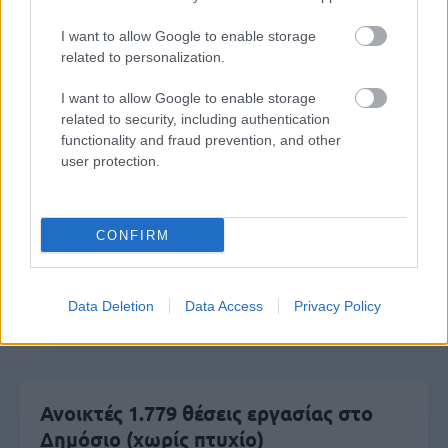
μέρες
I want to allow Google to enable storage
related to personalization.
I want to allow Google to enable storage
related to security, including authentication
Μάθε πρώτος όλες τις σημαντικές
functionality and fraud prevention, and other
ειδήσεις.
user protection.
Βάλε το proson.gr στα αποτελέσματα
αναζήτησης της Google
CONFIRM
Data Deletion
Data Access
Privacy Policy
Δημοφιλείς Ειδήσεις
Ανοικτές 1.779 θέσεις εργασίας στο
Δημόσιο (χωρίς πτυχίο)