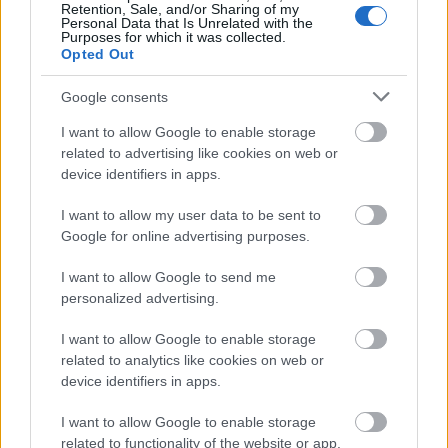
Retention, Sale, and/or Sharing of my
Personal Data that Is Unrelated with the
Purposes for which it was collected.
81.000 δικαιούχους
σε περισσότερους από
Opted Out
Google consents
e-
μέσω των προγραμματισμένων πληρωμών του
ΕΦΚΑ
ΔΥΠΑ
και της
.
I want to allow Google to enable storage
related to advertising like cookies on web or
device identifiers in apps.
I want to allow my user data to be sent to
ΑΣΕΠ: Πιστοποίηση Αγγλικών σε
Google for online advertising purposes.
μόνο 2 ημέρες στα χέρια σας
I want to allow Google to send me
personalized advertising.
I want to allow Google to enable storage
related to analytics like cookies on web or
device identifiers in apps.
ΑΣΕΠ: Εξ αποστάσεως η πιο Εύκολη
I want to allow Google to enable storage
Πιστοποίηση Υπολογιστών σε 2
related to functionality of the website or app.