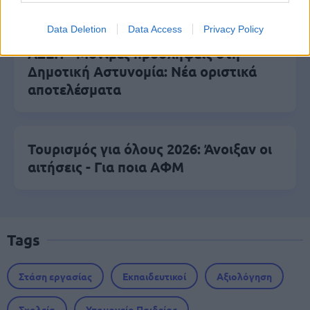
Data Deletion
Data Access
Privacy Policy
ΑΣΕΠ - Μόνιμες προσλήψεις στη
Δημοτική Αστυνομία: Νέα οριστικά
αποτελέσματα
Τουρισμός για όλους 2026: Άνοιξαν οι
αιτήσεις - Για ποια ΑΦΜ
Tags
Στάση εργασίας
Εκπαιδευτικοί
Αξιολόγηση
Σχολεία
Υπουργείο Παιδείας