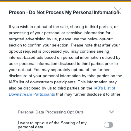
εκπαιδευτικού με τη βαθμολογία του:
Proson -
Do Not Process My Personal Information
δημιουργούνται τα «
καλά
» σχολεία που αμείβονται,
τα «
κακά
» σχολεία που πρέπει να βρουν χορηγίες
If you wish to opt-out of the sale, sharing to third parties, or
για να επιβιώσουν.
processing of your personal or sensitive information for
targeted advertising by us, please use the below opt-out
section to confirm your selection. Please note that after your
Ο εκπαιδευτικός βρίσκεται υπό διαρκή πίεση, με
opt-out request is processed you may continue seeing
ένα τεράστιο γραφειοκρατικό έργο να «πέφτει»
interest-based ads based on personal information utilized by
στις πλάτες του εις βάρος της παιδαγωγικής
us or personal information disclosed to third parties prior to
your opt-out. You may separately opt-out of the further
δουλειάς. Μέσα στο σχολείο κυριαρχεί ο φόβος, ο
disclosure of your personal information by third parties on the
ανταγωνισμός, η γραφειοκρατία και ο
IAB’s list of downstream participants. This information may
αυταρχισμός, εις βάρος της χαράς, της
also be disclosed by us to third parties on the
IAB’s List of
Downstream Participants
that may further disclose it to other
συνεργασίας, της παιδαγωγικής δημιουργίας, της
third parties.
δημοκρατίας. Τέτοια φαινόμενα έχουν οδηγήσει
Please note that this website/app uses one or more Google
μαζικές παραιτήσεις εκπαιδευτικών
σε
στη
Personal Data Processing Opt Outs
services and may gather and store information including but
Γερμανία, στην Αμερική, στην Αγγλία και άλλες
not limited to your visit or usage behaviour. You may click to
I want to opt-out of the Sharing of my
personal data.
χώρες που διαχώρισαν τα σχολεία και τους
grant or deny consent to Google and its third-party tags to