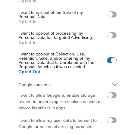
Opted In
use your data for below specified purposes in below Google
εκπαιδευτικούς και τώρα ψάχνουν προσωπικό.
consent section.
I want to opt-out of the Sale of my
Personal Data.
Opted In
I want to opt-out of processing my
ΑΣΕΠ: Πιστοποίηση Αγγλικών σε
Personal Data for Targeted Advertising.
μόνο 2 ημέρες στα χέρια σας
Opted In
I want to opt-out of Collection, Use,
Retention, Sale, and/or Sharing of my
Personal Data that Is Unrelated with the
Purposes for which it was collected.
Opted Out
Google consents
ΑΣΕΠ: Εξ αποστάσεως η πιο Εύκολη
Πιστοποίηση Υπολογιστών σε 2
I want to allow Google to enable storage
μέρες
related to advertising like cookies on web or
device identifiers in apps.
I want to allow my user data to be sent to
Google for online advertising purposes.