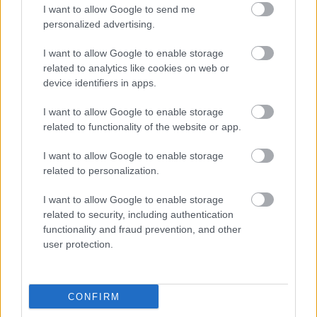
Μάθε πρώτος όλες τις σημαντικές
I want to allow Google to send me
personalized advertising.
ειδήσεις.
Βάλε το proson.gr στα αποτελέσματα
I want to allow Google to enable storage
αναζήτησης της Google
related to analytics like cookies on web or
device identifiers in apps.
I want to allow Google to enable storage
related to functionality of the website or app.
Δημοφιλείς Ειδήσεις
I want to allow Google to enable storage
related to personalization.
I want to allow Google to enable storage
Αλλάζουν τα χαρτονομίσματα ευρώ –
related to security, including authentication
Οριστικά εκτός το 500ευρο
functionality and fraud prevention, and other
user protection.
ΑΣΕΠ: Αυτές είναι οι δύο επόμενες
CONFIRM
προκηρύξεις «μαμούθ» (με μόρια)