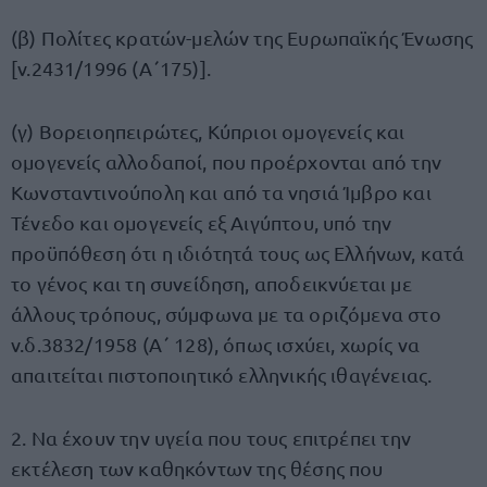
(β) Πολίτες κρατών-μελών της Ευρωπαϊκής Ένωσης
[ν.2431/1996 (Α΄175)].
(γ) Βορειοηπειρώτες, Κύπριοι ομογενείς και
ομογενείς αλλοδαποί, που προέρχονται από την
Κωνσταντινούπολη και από τα νησιά Ίμβρο και
Τένεδο και ομογενείς εξ Αιγύπτου, υπό την
προϋπόθεση ότι η ιδιότητά τους ως Ελλήνων, κατά
το γένος και τη συνείδηση, αποδεικνύεται με
άλλους τρόπους, σύμφωνα με τα οριζόμενα στο
ν.δ.3832/1958 (Α΄ 128), όπως ισχύει, χωρίς να
απαιτείται πιστοποιητικό ελληνικής ιθαγένειας.
2. Να έχουν την υγεία που τους επιτρέπει την
εκτέλεση των καθηκόντων της θέσης που