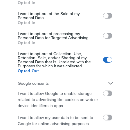
Opted In
ενώ για τη συμπλήρωση του κατώτατου ορίου
use your data for below specified purposes in below Google
ηλικίας, ως ημερομηνία γέννησης θεωρείται η 1η
consent section.
I want to opt-out of the Sale of my
Personal Data.
Ιανουαρίου του έτους γέννησης (άρθρο 6 παρ.4 του
Opted In
ν.3528/2007).
I want to opt-out of processing my
Personal Data for Targeted Advertising.
Opted In
5. Οι άνδρες κατά το χρόνο πρόσληψης πρέπει να
έχουν εκπληρώσει τις στρατιωτικές τους
I want to opt-out of Collection, Use,
Retention, Sale, and/or Sharing of my
υποχρεώσεις ή να έχουν απαλλαγεί νόμιμα από
Personal Data that Is Unrelated with the
Purposes for which it was collected.
αυτές (άρθρο 5 του ν.3528/2007 και άρθρο 29 του
Opted Out
ν.4440/2016), όπως αναλύεται στη συνέχεια.
Google consents
I want to allow Google to enable storage
Προλάβετε Πριν ανοίξουν οι Πίνακες
related to advertising like cookies on web or
να πάρετε την αναγκαία Μοριοδότηση
device identifiers in apps.
με το ΕΛΜΕΠΑ
I want to allow my user data to be sent to
Google for online advertising purposes.
Ξεκινήστε τώρα το πρόγραμμα Ειδικής Αγωγής