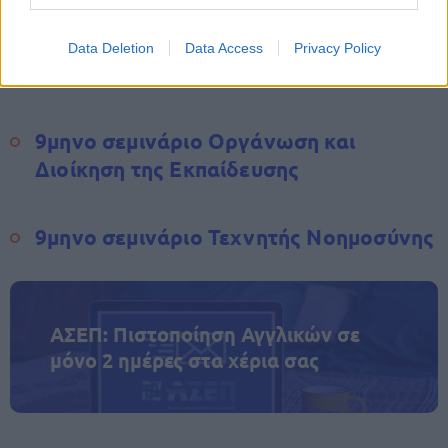
9μηνο σεμινάριο Ειδικής Αγωγής
Data Deletion
Data Access
Privacy Policy
9μηνο σεμινάριο Σχολικής Ψυχολογίας
9μηνο σεμινάριο Οργάνωση και
Διοίκηση της Εκπαίδευσης
9μηνο σεμινάριο Τεχνητής Νοημοσύνης
ΑΣΕΠ: Πιστοποίηση Αγγλικών σε
μόνο 2 ημέρες στα χέρια σας