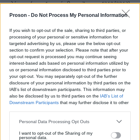
επιλέγουν (παρ. 1 του άρθρου 7 του ν.4210/2013).
Proson -
Do Not Process My Personal Information
3. Να μην έχουν κώλυμα διορισμού/πρόσληψης,
ούτε κατά το χρόνο λήξης της προθεσμίας
If you wish to opt-out of the sale, sharing to third parties, or
processing of your personal or sensitive information for
υποβολής των ηλεκτρονικών αιτήσεων, κατά την
targeted advertising by us, please use the below opt-out
παρούσα πρόσκληση, ούτε κατά το χρόνο της
section to confirm your selection. Please note that after your
πρόσληψης, σύμφωνα και με τα οριζόμενα στις
opt-out request is processed you may continue seeing
interest-based ads based on personal information utilized by
οικείες προκηρύξεις του Α.Σ.Ε.Π..
us or personal information disclosed to third parties prior to
your opt-out. You may separately opt-out of the further
4. Να εμπίπτουν στο όριο ηλικίας. Ανώτατο όριο
disclosure of your personal information by third parties on the
IAB’s list of downstream participants. This information may
ηλικίας των υποψηφίων ορίζεται το εξηκοστό
also be disclosed by us to third parties on the
IAB’s List of
έβδομο έτος (67ο) (αριθμ. 1959/2017 απόφαση
Downstream Participants
that may further disclose it to other
ΣτΕ). Κατώτατο όριο ηλικίας ορίζεται το εικοστό
third parties.
πρώτο (21ο) έτος. Για τη συμπλήρωση του
Please note that this website/app uses one or more Google
Personal Data Processing Opt Outs
ανώτατου ορίου ηλικίας ως ημερομηνία γέννησης
services and may gather and store information including but
not limited to your visit or usage behaviour. You may click to
I want to opt-out of the Sharing of my
θεωρείται η 31η Δεκεμβρίου του έτους γέννησης,
personal data.
grant or deny consent to Google and its third-party tags to