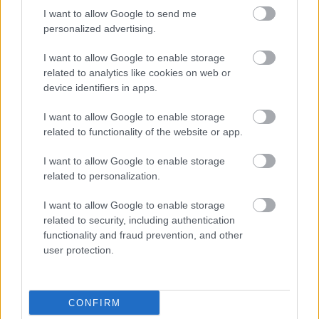
που σας δίνει 2 μόρια για διορισμούς και
I want to allow Google to send me
προσλήψεις - Προλάβετε τους Πίνακες.
personalized advertising.
I want to allow Google to enable storage
Το πρόγραμμα του ΕΛΜΕΠΑ πληροί τις
related to analytics like cookies on web or
device identifiers in apps.
προϋποθέσεις του νόμου
I want to allow Google to enable storage
Δείτε περισσότερα εδώ για το 9μηνο σεμινάριο
related to functionality of the website or app.
Ειδικής Αγωγής - Το κορυφαιο στην Ελλάδα
I want to allow Google to enable storage
related to personalization.
Εάν θέλετε έξτρα
I want to allow Google to enable storage
Πανεπιστημιακό σεμινάριο για
related to security, including authentication
εκπαιδευτικούς αυτή την περίοδο
functionality and fraud prevention, and other
user protection.
τρέχουν και τα προγράμματα του
Παν.Πατρών
CONFIRM