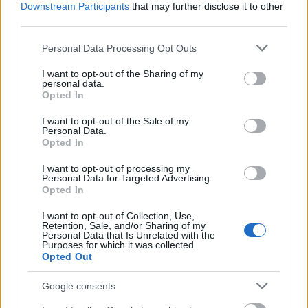
Downstream Participants
that may further disclose it to other
του μαθήματος
στο Γυμνάσιο Φιλιππιάδας
,
, με
third parties.
αποτέλεσμα δύο μαθήτριες να μεταφερθούν
Please note that this website/app uses one or more Google
Personal Data Processing Opt Outs
στο Κέντρο Υγείας της περιοχής.
services and may gather and store information including but
not limited to your visit or usage behaviour. You may click to
I want to opt-out of the Sharing of my
personal data.
Μόλις δύο ημέρες πριν από το άνοιγμα των
grant or deny consent to Google and its third-party tags to
Opted In
use your data for below specified purposes in below Google
10ο
σχολείων έπεσαν σοβάδες στο
consent section.
I want to opt-out of the Sale of my
νηπιαγωγείο Ηρακλείου
.
Personal Data.
Opted In
I want to opt-out of processing my
Personal Data for Targeted Advertising.
Opted In
ΑΣΕΠ: Πιστοποίηση Αγγλικών σε
μόνο 2 ημέρες στα χέρια σας
I want to opt-out of Collection, Use,
Retention, Sale, and/or Sharing of my
Personal Data that Is Unrelated with the
Purposes for which it was collected.
Opted Out
Google consents