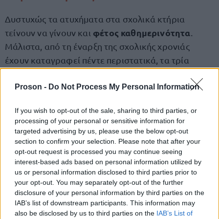
Δυστυχώς τα ατυχήματα στα σχολικά κτήρια
φέτος καθημερινότητα
τείνουν να γίνουν και
.
Μάλιστα, από τη έναρξη της σχολικής χρονιάς
έχουν καταγραφεί πέντε περιστατικά, τα τρία
σοβαρά:
Proson -
Do Not Process My Personal Information
καθηγήτρια
Στις 21 Οκτωβρίου μία
If you wish to opt-out of the sale, sharing to third parties, or
τραυματίστηκε την ώρα που διέσχιζε τον
processing of your personal or sensitive information for
διάδρομο
του σχολείου όπου υπηρετεί όταν ένα
targeted advertising by us, please use the below opt-out
section to confirm your selection. Please note that after your
φωτιστικό ξεκόλλησε και έπεσε στο κεφάλι της.
opt-out request is processed you may continue seeing
interest-based ads based on personal information utilized by
την ώρα
Στις 26 Σεπτεμβρίου έπεσαν σοβάδες,
us or personal information disclosed to third parties prior to
του μαθήματος,
3ου
σε συγκρότημα του
your opt-out. You may separately opt-out of the further
γυμνασίου και 3ου λυκείου Θεσσαλονίκης.
disclosure of your personal information by third parties on the
IAB’s list of downstream participants. This information may
also be disclosed by us to third parties on the
IAB’s List of
, την ώρα
Στις 16 Σεπτεμβρίου έπεσαν σοβάδες