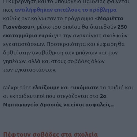
Η κυβέρνηση και το υπουργείο Παιδείας φαίνεται
αντιλήφθηκαν
επιτέλους
το πρόβλημα
πως
Μαριέττα
καθώς ανακοίνωσαν το πρόγραμμα «
Γιαννάκου»
250
, μέσω του οποίου θα διατεθούν
εκατομμύρια ευρώ
για την ανακαίνιση σχολικών
εγκαταστάσεων. Προτεραιότητα και έμφαση θα
δοθεί στην αναβάθμιση των μπάνιων και των
γηπέδων, αλλά και στους σοβάδες όλων
των εγκαταστάσεων.
ελπίζουμε
υχόμαστε
Μέχρι τότε
και ε
τα παιδιά και
2ο
οι εκπαιδευτικοί που στεγάζονται στο
Νηπιαγωγείο Δροσιάς να είναι ασφαλείς...
Πέφτουν σοβάδες στα σχολεία