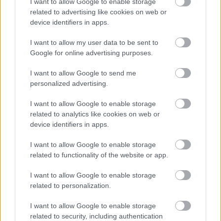
ΑΣΕΠ: Εξ αποστάσεως η πιο Εύκολη
I want to allow Google to enable storage
related to advertising like cookies on web or
Πιστοποίηση Υπολογιστών σε 2
device identifiers in apps.
μέρες
I want to allow my user data to be sent to
Google for online advertising purposes.
I want to allow Google to send me
personalized advertising.
Μάθε πρώτος όλες τις σημαντικές
ειδήσεις.
I want to allow Google to enable storage
Βάλε το proson.gr στα αποτελέσματα
related to analytics like cookies on web or
αναζήτησης της Google
device identifiers in apps.
I want to allow Google to enable storage
related to functionality of the website or app.
I want to allow Google to enable storage
Δημοφιλείς Ειδήσεις
related to personalization.
I want to allow Google to enable storage
related to security, including authentication