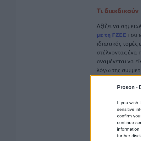
Τι διεκδικούν
Αξίζει να σημειω
με τη
ΓΣΕΕ
που 
ιδιωτικός τομές 
στέλνοντας ένα 
αναμένεται να εί
λόγω της συμμετ
Proson -
Εξάλλου στη δια
Παιδεία, συνεχί
If you wish 
γραφειοκρατικο
sensitive in
και υποβαθμίσει
confirm you
continue se
information 
Την ημέρα της α
further disc