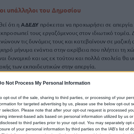
 οι υπάλληλοι του Δημοσίου
ΑΔΕΔΥ
θεί ότι η
πρόκειται να προχωρήσει σε απεργία 
εκπροσωπεί τους εργαζόμενους στον ιδιωτικό τομέα. 
ενώνουν τις δυνάμεις τους και κατεβαίνουν σε μαζική 
ηχηρό μήνυμα ενάντια στην ακρίβεια που πλήττει τη χ
ναι δυναμικό και ως εκ τούτου και πολλά σχολεία θα 
οχής των εκπαιδευτικών στην απεργία.
Do Not Process My Personal Information
κήρυξη της ΑΔΕΔΥ γίνεται ιδιαίτερη αναφορά στην Πα
ζονται οι πολιτικές που εντείνουν τη διαμόρφωση ε
to opt-out of the sale, sharing to third parties, or processing of your per
ύ σχολεί
ου, συρρίκνωσης της Δημόσιας Εκπαίδευσης
formation for targeted advertising by us, please use the below opt-out s
ς σχολικών μονάδων».
r selection. Please note that after your opt-out request is processed y
eing interest-based ads based on personal information utilized by us or
disclosed to third parties prior to your opt-out. You may separately opt-
περγίας οι εργαζόμενοι στο δημόσιο θα πραγματοποιή
losure of your personal information by third parties on the IAB’s list of