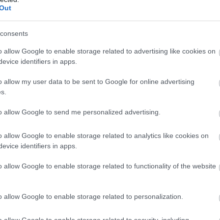
ή του.
Out
ΣΥ με γενναία χρηματοδότηση. Μέτρα υγιεινής και ασ
consents
σχολεία
ίας και στα
.
o allow Google to enable storage related to advertising like cookies on
evice identifiers in apps.
αριθμού των μαθητών στο 1:15
και τέλος στις συγχω
.
o allow my user data to be sent to Google for online advertising
s.
 Νόμου Χατζηδάκη (Ν. 4808/21) και του Ν. 5053/23 (
to allow Google to send me personalized advertising.
, καθώς και κατάργηση όλων των νόμων που ιδιωτικο
φάλιση – Επαναφορά του Ν. 1264/82.
o allow Google to enable storage related to analytics like cookies on
evice identifiers in apps.
μόνιμου προσωπικού για να καλυφθούν
τα χιλιάδες
o allow Google to enable storage related to functionality of the website
στο Δημόσιο, ιδιαίτερα στους τομείς της Υγείας, της Π
σφάλισης κ.ά.
o allow Google to enable storage related to personalization.
ι εργαζόμενοι λένε «όχι» στις ιδιωτικοποιήσεις δημό
o allow Google to enable storage related to security, including