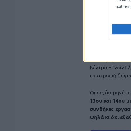
και φορέων.
authenti
Απεργούν και 
Αξίζει να σημει
ανακοινώσει και 
ανακοίνωση οι ιδ
επαναφορά του 
Κέντρα Ξένων Γλ
επιστροφή δώρων
Όπως διαμηνύουν
13ου και 14ου μ
συνθήκες εργασί
ψηλά κι όχι εξα