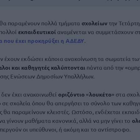
σχολείων
θα παραμένουν πολλά τμήματα
την Τετάρτη
εκπαιδευτικοί
πολλοί
αναμένεται να συμμετάσχουν σ
α που έχει προκηρύξει η ΑΔΕΔΥ
.
εν έχουν εκδώσει κάποια ανακοίνωση τα σωματεία τω
λοι και καθηγητές
καλύπτονται
πάντα από την «ομπ
ησης Ενώσεων Δημοσίων Υπαλλήλων.
οριζόντιο
λουκέτο
 δεν έχει ανακοινωθεί
«
» στα σχολ
 σε σχολεία όπου θα απεργήσει το σύνολο των καθηγη
ς θα παραμείνουν κλειστές. Ωστόσο, ενδέχεται εκπαιδ
ολ
α γίνουν μαθήματα κανονικά, αλλά να μην γίνει το
περγούν οι υπεύθυνοι, ή ακόμη και το αντίστροφο.