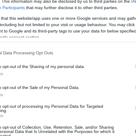
ας και σε άλλες πόλεις της χώρας. Το «ραντεβού» στ
. This information may also be disclosed by us to third parties on the
IA
Participants
that may further disclose it to other third parties.
13:00 το μεσημέρι
στην πλατεία Κλαυθμώνος.
 that this website/app uses one or more Google services and may gath
including but not limited to your visit or usage behaviour. You may click 
ας οι δημόσιοι υπάλληλοι διεκδικούν:
 to Google and its third-party tags to use your data for below specifi
ogle consent section.
αυξήσεις στους μισθούς άμεσα
l Data Processing Opt Outs
υ 13ου και 14ου μισθού
o opt-out of the Sharing of my personal data.
υμβάσεις εργασίας
In
ς εισφοράς 2% υπέρ της ανεργίας
o opt-out of the Sale of my Personal Data.
In
διετίας 2016 - 2017
to opt-out of processing my Personal Data for Targeted
ing.
In
 στα 12.000 ευρώ
o opt-out of Collection, Use, Retention, Sale, and/or Sharing
έκταση του επιδόματος επικίνδυνης και ανθυγιεινής 
ersonal Data that Is Unrelated with the Purposes for which it
lected.