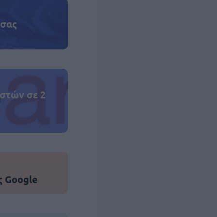
 σας
στών σε 2
ς Google