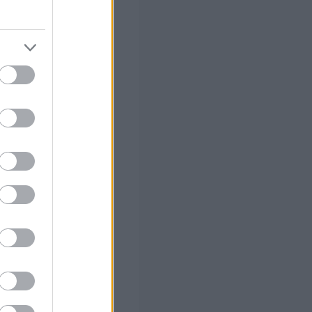
φάλειας στους
νεύσεις σχολείων
Γεωργιάδη) για
ποιούν την
 οργανικά κενά
αιδείας, της
σιων οργανισμών