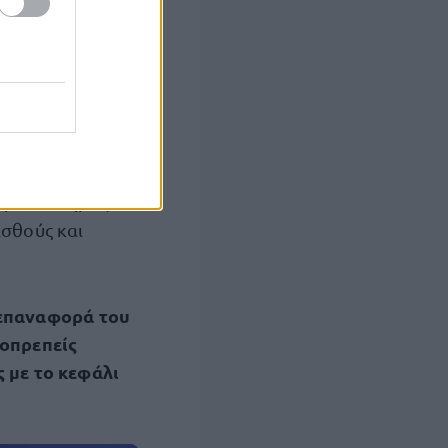
βρίου έχουν
ική τους
 αιτήματα την
ροντιστήρια,
ισθούς και
 επαναφορά του
ιοπρεπείς
ς με το κεφάλι