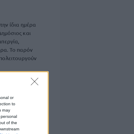
την ίδια ημέρα
Δημόσιος και
απεργία,
ώρα. Το παρόν
υπολειτουργούν
«Στην
ιδεία:
νός
sonal or
 με συγχωνεύσεις
ection to
ou may
 personal
out of the
σουν πορεία στο
 downstream