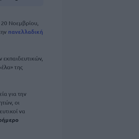
 20 Νοεμβρίου,
πανελλαδική
την
ν εκπαιδευτικών,
ρέλα» της
εία για την
τών, οι
ευτικοί να
οήμερο