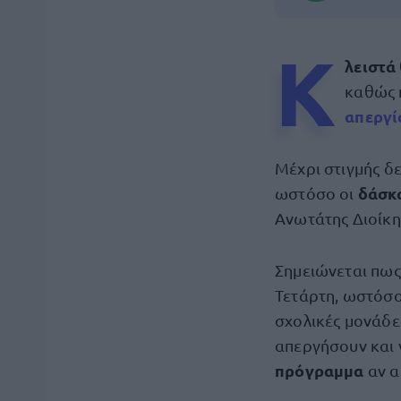
Κ
λειστά
καθώς 
απεργί
Μέχρι στιγμής δ
δάσκα
ωστόσο οι
Ανωτάτης Διοίκ
Σημειώνεται πως
Τετάρτη, ωστόσο
σχολικές μονάδε
απεργήσουν και ν
πρόγραμμα
αν α