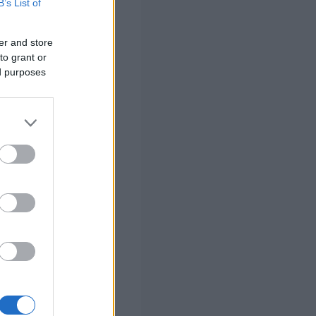
ην πρωτεύουσα
B’s List of
er and store
to grant or
ed purposes
εργασίας χωρίς