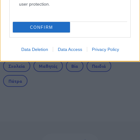
user protection.
Τι σημαίνει η λέξη «σιγαλός»
CONFIRM
Tags
Data Deletion
Data Access
Privacy Policy
Σχολεία
Μαθητές
Βία
Παιδιά
Πάτρα