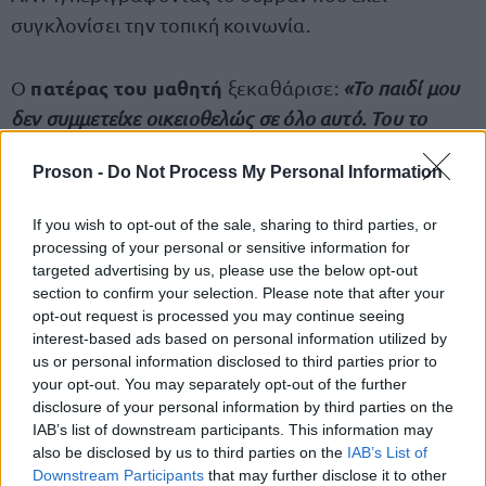
συγκλονίσει την τοπική κοινωνία.
πατέρας του μαθητή
Ο
ξεκαθάρισε:
«Το παιδί μου
δεν συμμετείχε οικειοθελώς σε όλο αυτό. Του το
έκαναν με το ζόρι. Τον πήραν, τον σήκωσαν ψηλά και
Proson -
Do Not Process My Personal Information
τον πέταξαν. Του είπαν “θα σε σηκώσουμε ψηλά και
θα σε κρατήσουμε” και τελικά τον άφησαν να πέσει»
.
If you wish to opt-out of the sale, sharing to third parties, or
processing of your personal or sensitive information for
«Έκανα καταγγελία για να παραδειγματιστούν τα
targeted advertising by us, please use the below opt-out
section to confirm your selection. Please note that after your
παιδιά και να μην ξαναγίνει. Ξέρουμε ποια παιδιά το
opt-out request is processed you may continue seeing
έκαναν. Να παραδειγματιστούν»
.
interest-based ads based on personal information utilized by
us or personal information disclosed to third parties prior to
your opt-out. You may separately opt-out of the further
disclosure of your personal information by third parties on the
IAB’s list of downstream participants. This information may
ΑΣΕΠ: Πιστοποίηση Αγγλικών σε
also be disclosed by us to third parties on the
IAB’s List of
μόνο 2 ημέρες στα χέρια σας
Downstream Participants
that may further disclose it to other