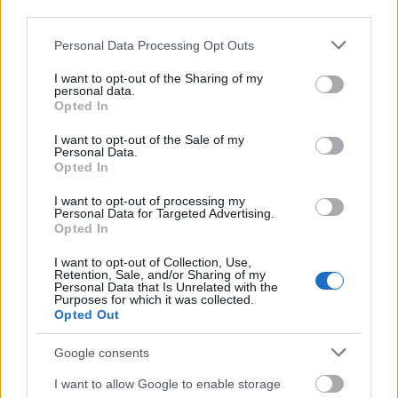
third parties.
Please note that this website/app uses one or more Google
Personal Data Processing Opt Outs
services and may gather and store information including but
not limited to your visit or usage behaviour. You may click to
I want to opt-out of the Sharing of my
personal data.
grant or deny consent to Google and its third-party tags to
Opted In
ΑΣΕΠ: Εξ αποστάσεως η πιο Εύκολη
use your data for below specified purposes in below Google
Πιστοποίηση Υπολογιστών σε 2
consent section.
I want to opt-out of the Sale of my
Personal Data.
μέρες
Opted In
I want to opt-out of processing my
Personal Data for Targeted Advertising.
Opted In
I want to opt-out of Collection, Use,
Μάθε πρώτος όλες τις σημαντικές
Retention, Sale, and/or Sharing of my
ειδήσεις.
Personal Data that Is Unrelated with the
Purposes for which it was collected.
Βάλε το proson.gr στα αποτελέσματα
Opted Out
αναζήτησης της Google
Google consents
I want to allow Google to enable storage