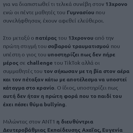
13χρονο
για να διαπιστωθεί τι τελικά συνέβη στον
Γυμνασίου
ενώ οι πέντε μαθητές του
που
συνελήφθησαν, έχουν αφεθεί ελεύθεροι.
πατέρας
13χρονου
Στο μεταξύ ο
του
από την
σοβαρού τραυματισμού
πρώτη στιγμή του
που
υποστηρίζει πως δεν πήρε
υπέστη ο γιος του
μέρος
challenge
σε
του TikTok αλλά οι
τον σήκωσαν με τη βία στον αέρα
συμμαθητές του
και τον πέταξαν κάτω με αποτέλεσμα να υποστεί
κάταγμα στο κρανίο
. Ο ίδιος, υποστηρίζει πως
αυτή δεν ήταν η πρώτη φορά που το παιδί του
έχει πέσει θύμα bullying
.
η διευθύντρια
Μιλώντας στον ΑΝΤ1
Δευτεροβάθμιας Εκπαίδευσης Αχαΐας, Ευγενία