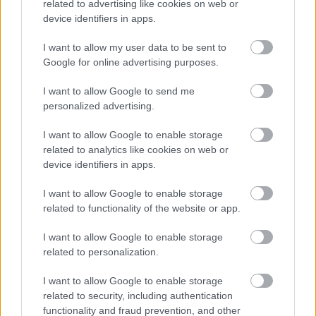
related to advertising like cookies on web or
device identifiers in apps.
Δημοφιλείς Ειδήσεις
I want to allow my user data to be sent to
Google for online advertising purposes.
I want to allow Google to send me
Αυτό το επίδομα δίνει 300 ευρώ - Δεν
personalized advertising.
χρειάζεται αίτηση
I want to allow Google to enable storage
related to analytics like cookies on web or
device identifiers in apps.
Τουρισμός για Όλους 2026: Voucher
έως 600 ευρώ - Ποια ΑΦΜ παίρνουν
I want to allow Google to enable storage
related to functionality of the website or app.
σειρά σήμερα
I want to allow Google to enable storage
related to personalization.
ΟΠΕΚΑ: Μηνιαίο επίδομα έως 210
I want to allow Google to enable storage
ευρώ - Πώς θα τα πάρετε
related to security, including authentication
functionality and fraud prevention, and other