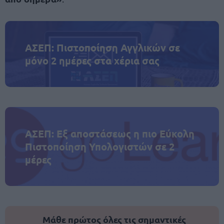
ΑΣΕΠ: Πιστοποίηση Αγγλικών σε
μόνο 2 ημέρες στα χέρια σας
ΑΣΕΠ: Εξ αποστάσεως η πιο Εύκολη
Πιστοποίηση Υπολογιστών σε 2
μέρες
Μάθε πρώτος όλες τις σημαντικές