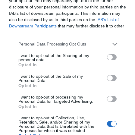
your opt-out. You may separately opt-out of the further
ανακατασκευής χρηματοδοτείται από το
disclosure of your personal information by third parties on the
υπουργείο Παιδείας
με 13 εκατομμύρια ευρώ και
IAB’s list of downstream participants. This information may
also be disclosed by us to third parties on the
IAB’s List of
έχουμε λάβει τη δέσμευση ότι θα παραδοθεί «με το
Downstream Participants
that may further disclose it to other
κλειδί στο χέρι» εντός του χρονοδιαγράμματος που
third parties.
προβλέπει η σύμβαση. Η εστία του Παντείου
Please note that this website/app uses one or more Google
Personal Data Processing Opt Outs
Πανεπιστημίου είναι το θετικό παράδειγμα για το
services and may gather and store information including but
δώσουμε άμεσα λύσεις σε ένα
πως μπορούμε να
not limited to your visit or usage behaviour. You may click to
I want to opt-out of the Sharing of my
personal data.
οξύ πρόβλημα
grant or deny consent to Google and its third-party tags to
, όπως είναι η φοιτητική στέγη και
Opted In
use your data for below specified purposes in below Google
να ελαφρύνουμε τις ευάλωτες οικογένειες από τα
consent section.
I want to opt-out of the Sale of my
οικονομικά βάρη που συνεπάγονται οι σπουδές
Personal Data.
Opted In
μακριά από το σπίτι. Θέλω να συγχαρώ ιδιαίτερα
την πρύτανη και όλους σε όλους όσοι συνέβαλαν
I want to opt-out of processing my
Personal Data for Targeted Advertising.
διαχρονικά στο εγχείρημα να ζωντανέψουμε ξανά
Opted In
την Εστία. Ταυτόχρονα θέλω να επισημάνω ότι
I want to opt-out of Collection, Use,
προχωρεί με τη μέθοδο ΣΔΙΤ, σε έξι Περιφερειακά
Retention, Sale, and/or Sharing of my
Personal Data that Is Unrelated with the
Πανεπιστήμια η δημιουργία νέων σύγχρονων,
Purposes for which it was collected.