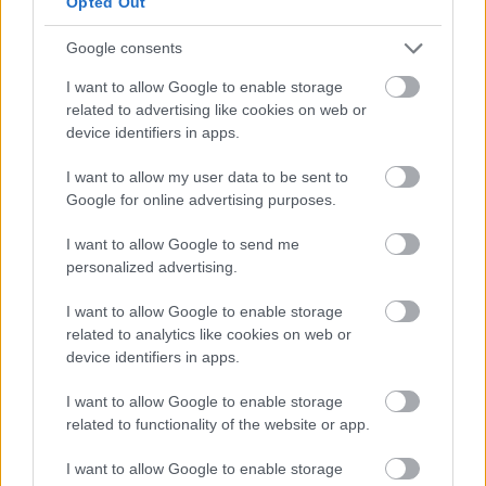
Opted Out
συγκροτημάτων φοιτητικής κατοικίας.
Υπολογίζουμε ότι σταδιακά από τις περίπου 12.500
Google consents
θα
φοιτητικές κλίνες που παραλάβαμε το 2019
I want to allow Google to enable storage
φτάσουμε στις 21.000
στο τέλος του
related to advertising like cookies on web or
προγράμματος. Οραματιζόμαστε, σχεδιάζουμε και
device identifiers in apps.
υλοποιούμε, μέσα από σημαντικές συνέργειες ένα
I want to allow my user data to be sent to
ευρύ και συνεκτικό σχέδιο για τη συνολική
Google for online advertising purposes.
αναβάθμιση του δημόσιου Πανεπιστημίου».
I want to allow Google to send me
personalized advertising.
I want to allow Google to enable storage
related to analytics like cookies on web or
device identifiers in apps.
I want to allow Google to enable storage
related to functionality of the website or app.
I want to allow Google to enable storage