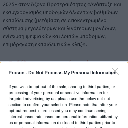
2025» στον Άξονα Προτεραιότητας «Ανάπτυξη και
εκσυγχρονισμός υποδομών όλων των βαθμίδων
εκπαίδευσης (μετάβαση σε αποκεντρωμένο
σύστημα μεγαλύτερων και λιγότερων μονάδων,
ενίσχυση ψηφιακών και λοιπών υποδομών,
επιμόρφωση εκπαιδευτικών κλπ.)».
Τι δήλωσαν υπουργός, πρύτανης
και διευθύνων σύμβουλος της
Proson -
Do Not Process My Personal Information
εταιρείας αναδόχου
If you wish to opt-out of the sale, sharing to third parties, or
Η υπουργός, Σοφία Ζαχαράκη, δήλωσε: «Ένα κτίριο
processing of your personal or sensitive information for
targeted advertising by us, please use the below opt-out
– φάντασμα, σημάδι καθήλωσης και αποτυχίας, θα
section to confirm your selection. Please note that after your
μετατραπεί σε μια σύγχρονη, ασφαλή και όμορφη
opt-out request is processed you may continue seeing
κατοικία για τα παιδιά που σπουδάζουν, σε ένα από
interest-based ads based on personal information utilized by
us or personal information disclosed to third parties prior to
τα καλύτερα πανεπιστήμια μας. Το σχέδιο