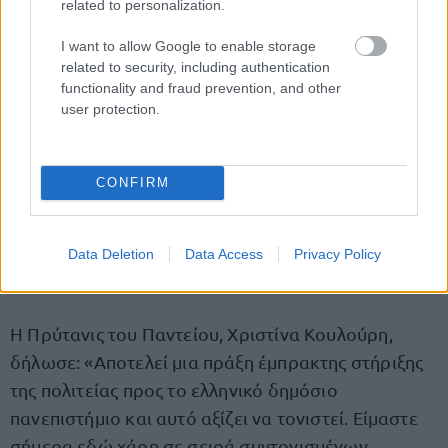
related to personalization.
I want to allow Google to enable storage
related to security, including authentication
functionality and fraud prevention, and other
user protection.
CONFIRM
Data Deletion
Data Access
Privacy Policy
Η Πρύτανις του Παντείου, Χριστίνα Κουλούρη,
δήλωσε: «Αποτελεί μια πράξη έμπρακτης στήριξης
της πολιτείας προς το ελληνικό δημόσιο
πανεπιστήμιο και αυτό αξίζει να τονιστεί. Είμαστε
σήμερα εδώ χάρη σε σειρά συντονισμένων