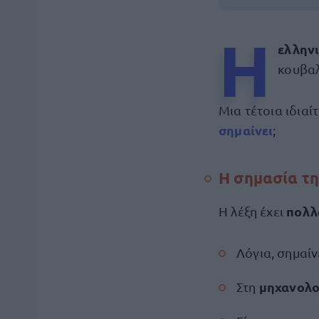
Η
ελλην
κουβαλ
Μια τέτοια ιδιαί
σημαίνει
;
Η σημασία τη
πολλ
Η λέξη έχει
Λόγια, σημαίν
μηχανολ
Στη