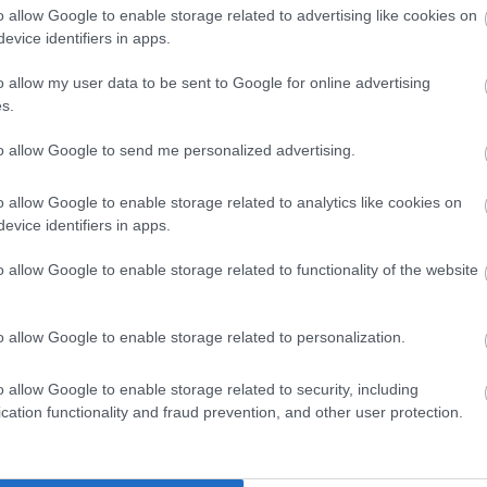
o allow Google to enable storage related to advertising like cookies on
evice identifiers in apps.
είς Ειδήσεις
o allow my user data to be sent to Google for online advertising
s.
ς γραπτός διαγωνισμός - Μόνιμοι στο υπουργεί
to allow Google to send me personalized advertising.
ών
o allow Google to enable storage related to analytics like cookies on
evice identifiers in apps.
o allow Google to enable storage related to functionality of the website
 μισθός: Σενάριο για αύξηση στα 1.000 ευρώ απ
o allow Google to enable storage related to personalization.
26: 315 μόνιμοι στο Δημόσιο - Στις 1.102 οι αιτ
o allow Google to enable storage related to security, including
ά)
cation functionality and fraud prevention, and other user protection.