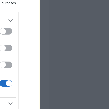
ed purposes
 σας
στών σε 2
ς Google