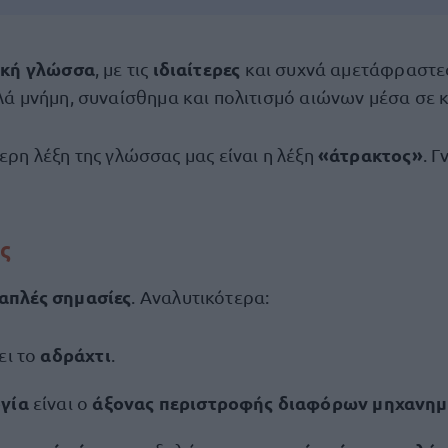
ική γλώσσα
ιδιαίτερες
, με τις
και συχνά αμετάφραστε
ά μνήμη, συναίσθημα και πολιτισμό αιώνων μέσα σε 
«άτρακτος»
τερη λέξη της γλώσσας μας είναι η λέξη
. Γ
ς
απλές σημασίες
. Αναλυτικότερα:
αδράχτι
ει το
.
ογία
άξονας περιστροφής διαφόρων μηχανη
είναι ο