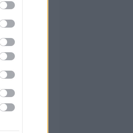
ο
ό το 2027
ήσεις