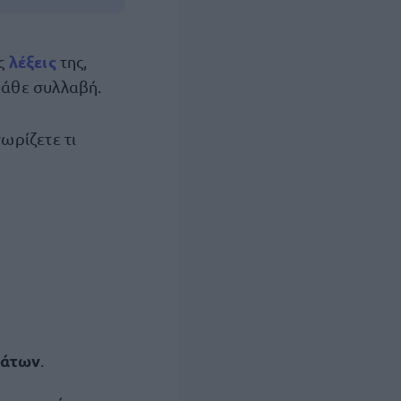
λέξεις
ς
της,
κάθε συλλαβή.
νωρίζετε τι
μάτων
.