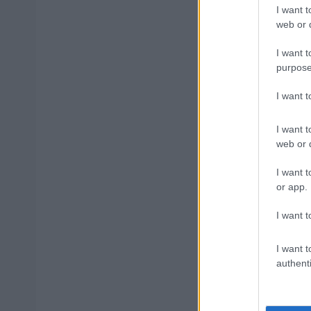
I want t
web or d
Δημοφιλ
I want t
purpose
ΑΣΕΠ: Νέο
I want 
Εξωτερικ
I want t
web or d
I want t
Κατώτατος
or app.
I want t
ΑΣΕΠ 6Κ/20
I want t
(στατιστικ
authenti