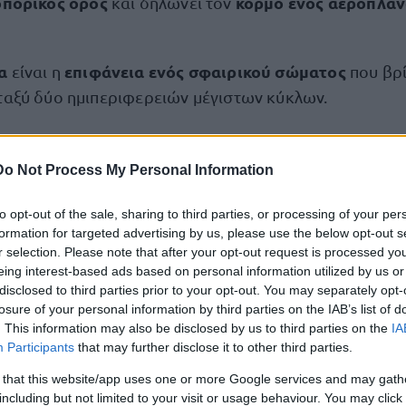
πορικός όρος
κορμό ενός αεροπλά
και δηλώνει τον
ία
επιφάνεια ενός σφαιρικού σώματος
είναι η
που βρί
εταξύ δύο ημιπεριφερειών μέγιστων κύκλων.
ομία
ωριαία άτρακτος
είναι η
: το 1/24ο της επιφάνειας
 διαφορετική ώρα από τα υπόλοιπα.
Do Not Process My Personal Information
υλικό υπολογιστή
ομόκεντ
ται και για
. Πρόκειται για
to opt-out of the sale, sharing to third parties, or processing of your per
α ενός μαγνητικού δίσκου σε ένα σκληρό δίσκο, όπου
formation for targeted advertising by us, please use the below opt-out s
r selection. Please note that after your opt-out request is processed y
γράφουν ή διαβάζουν πληροφορίες. Όλες μαζί σχηματ
eing interest-based ads based on personal information utilized by us or
 κυλίνδρους στις συστοιχίες των μαγνητικών δίσκων.
disclosed to third parties prior to your opt-out. You may separately opt-
losure of your personal information by third parties on the IAB’s list of
. This information may also be disclosed by us to third parties on the
IA
σμένοι στο Proson.gr για περισσότερες ενδιαφέρουσε
Participants
that may further disclose it to other third parties.
ι να ανακαλύψουμε.
 that this website/app uses one or more Google services and may gath
including but not limited to your visit or usage behaviour. You may click 