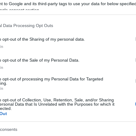
 to Google and its third-party tags to use your data for below specifi
ogle consent section.
τοποίηση Αγγλικών σε μόνο 2 ημέρες στα χέρια
l Data Processing Opt Outs
o opt-out of the Sharing of my personal data.
In
αποστάσεως η πιο Εύκολη Πιστοποίηση Υπολογι
o opt-out of the Sale of my Personal Data.
In
to opt-out of processing my Personal Data for Targeted
ing.
In
o opt-out of Collection, Use, Retention, Sale, and/or Sharing
πρώτος όλες τις σημαντικές ειδήσεις.
ersonal Data that Is Unrelated with the Purposes for which it
lected.
 το proson.gr στα αποτελέσματα αναζήτησης τη
Out
consents