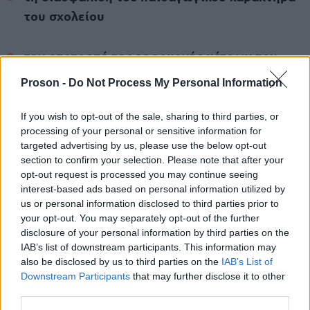
του σχολείου
την αποτροπή της εφαρμογής μέτρων που
αλλοιώνουν τον ρόλο του εκπαιδευτικού
Proson -
Do Not Process My Personal Information
Η Ομοσπονδία ξεκαθαρίζει ότι οι κινητοποιήσεις
If you wish to opt-out of the sale, sharing to third parties, or
processing of your personal or sensitive information for
θα συνεχιστούν όσο παραμένει σε ισχύ το
targeted advertising by us, please use the below opt-out
υφιστάμενο πλαίσιο αξιολόγησης, χωρίς
section to confirm your selection. Please note that after your
ουσιαστικό διάλογο με την εκπαιδευτική κοινότητα.
opt-out request is processed you may continue seeing
interest-based ads based on personal information utilized by
us or personal information disclosed to third parties prior to
your opt-out. You may separately opt-out of the further
disclosure of your personal information by third parties on the
ΑΣΕΠ: Πιστοποίηση Αγγλικών σε
IAB’s list of downstream participants. This information may
μόνο 2 ημέρες στα χέρια σας
also be disclosed by us to third parties on the
IAB’s List of
Downstream Participants
that may further disclose it to other
third parties.