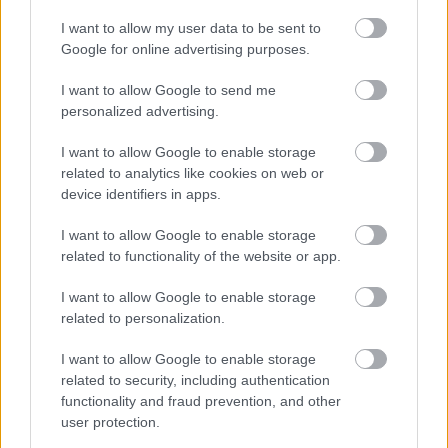
I want to allow my user data to be sent to
Google for online advertising purposes.
Τι σημαίνει η λέξη «ευκτός»
I want to allow Google to send me
personalized advertising.
I want to allow Google to enable storage
Τουρισμός για Όλους 2026: Ποιοι
related to analytics like cookies on web or
μπορούν να κάνουν αίτηση σήμερα –
device identifiers in apps.
Voucher έως 600 ευρώ
I want to allow Google to enable storage
related to functionality of the website or app.
I want to allow Google to enable storage
ΑΣΕΠ: Δύο νέοι γραπτοί διαγωνισμοί
related to personalization.
για διορισμούς στο Δημόσιο
I want to allow Google to enable storage
related to security, including authentication
functionality and fraud prevention, and other
Προσλήψεις στο Αρχαιολογικό
user protection.
Μουσείο Ηρακλείου χωρίς πτυχίο -