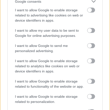
Google consents
Τουρισμός για Όλους 2026: Ποιοι
I want to allow Google to enable storage
μπορούν να κάνουν αίτηση σήμερα –
related to advertising like cookies on web or
Voucher έως 600 ευρώ
device identifiers in apps.
I want to allow my user data to be sent to
Google for online advertising purposes.
Market Pass 2026: Επανέρχεται το
φθινόπωρο – Ποιοι θα λάβουν την
I want to allow Google to send me
personalized advertising.
ενίσχυση
I want to allow Google to enable storage
related to analytics like cookies on web or
device identifiers in apps.
Tags
I want to allow Google to enable storage
related to functionality of the website or app.
Λέξη
Γλώσσα
I want to allow Google to enable storage
related to personalization.