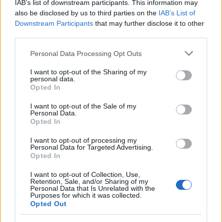
IAB’s list of downstream participants. This information may
Μάθε πρώτος όλες τις σημαντικές
also be disclosed by us to third parties on the
IAB’s List of
ειδήσεις.
Downstream Participants
that may further disclose it to other
Βάλε το proson.gr στα αποτελέσματα
third parties.
αναζήτησης της Google
Please note that this website/app uses one or more Google
Personal Data Processing Opt Outs
services and may gather and store information including but
not limited to your visit or usage behaviour. You may click to
I want to opt-out of the Sharing of my
personal data.
grant or deny consent to Google and its third-party tags to
Opted In
use your data for below specified purposes in below Google
Δημοφιλείς Ειδήσεις
consent section.
I want to opt-out of the Sale of my
Personal Data.
Opted In
I want to opt-out of processing my
Τι σημαίνει η λέξη «ευκτός»
Personal Data for Targeted Advertising.
Opted In
I want to opt-out of Collection, Use,
Retention, Sale, and/or Sharing of my
Personal Data that Is Unrelated with the
Τι σημαίνει η λέξη «ρίψασπις»
Purposes for which it was collected.
Opted Out