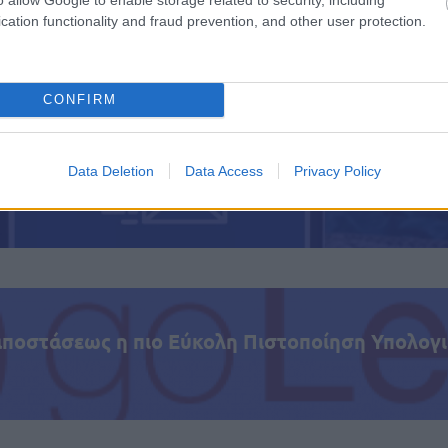
η θάλασσα, εφόσον το επιτρέψουν οι καιρικές συνθήκ
cation functionality and fraud prevention, and other user protection.
ς, Λάρισα, Γρεβενά, Άγιος Αχίλλιος, Αγίου Πνεύματο
, τριήμερο
CONFIRM
Data Deletion
Data Access
Privacy Policy
τοποίηση Αγγλικών σε μόνο 2 ημέρες στα χέρια
αποστάσεως η πιο Εύκολη Πιστοποίηση Υπολογι