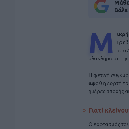
Μάθε 
Βάλε
Μ
ικρή
Γρεβ
του 
ολοκλήρωση της 
Η φετινή συγκυρ
αφ
ού η εορτή το
ημέρες αποχής α
Γιατί κλείνο
Ο εορτασμός το