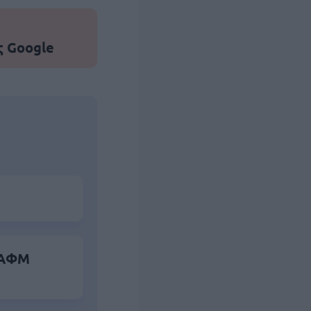
ς Google
α ΑΦΜ