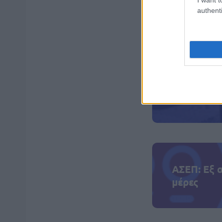
πρώτο μπάνιο στ
authenti
σχολεία, μαθητέ
αργίες, Παιδεία
ΑΣΕΠ: Πισ
ΑΣΕΠ: Εξ 
μέρες