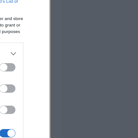
B’s List of
ό του Πάσχα,
er and store
to grant or
ed purposes
 αργία του Αγίου
 ενδέχεται να