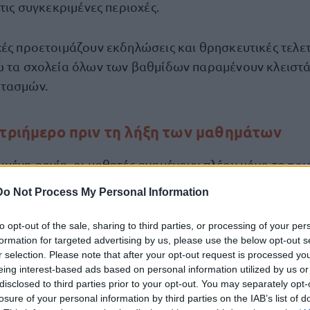
 τις συγκεκριμένες περιοχές.
ές προετοιμάζουν εκδηλώσεις και θρησκευτικές τελετ
ώ τα σχολεία όλων των βαθμίδων παραμένουν κλειστά
ρτασμών.
 τριήμερο πριν τη λήξη των μαθημάτων
τρι
ιμένη αργία, οι μαθητές αναμένουν πλέον μόνο το
οποίο αποτελεί την τελευταία σχολική αργία πριν από τ
Do Not Process My Personal Information
to opt-out of the sale, sharing to third parties, or processing of your per
formation for targeted advertising by us, please use the below opt-out s
Δευτέρα 1 Ιουνίο
υ Πνεύματος για το 2026 πέφτει τη
r selection. Please note that after your opt-out request is processed y
ερο ξεκούρασης για μαθητές και εκπαιδευτικούς.
eing interest-based ads based on personal information utilized by us or
disclosed to third parties prior to your opt-out. You may separately opt-
losure of your personal information by third parties on the IAB’s list of
ου Αγίου Πνεύματος 2026