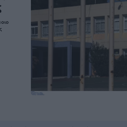
ς
ποιο
ς