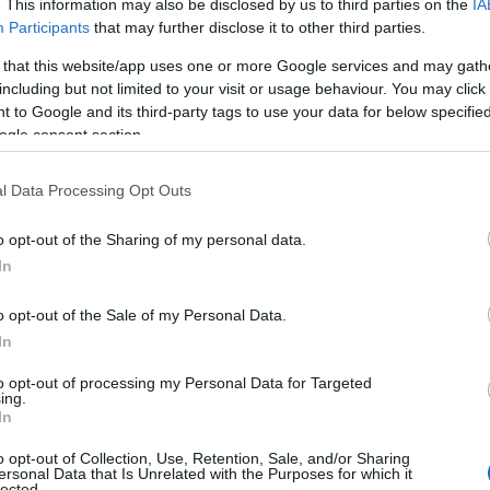
. This information may also be disclosed by us to third parties on the
IA
Participants
that may further disclose it to other third parties.
υ Αγίου Πνεύματος εξαρτάται άμεσα από τον εορτασμ
 that this website/app uses one or more Google services and may gath
ται:
including but not limited to your visit or usage behaviour. You may click 
 to Google and its third-party tags to use your data for below specifi
ogle consent section.
τά την Κυριακή του Πάσχα
l Data Processing Opt Outs
τά την Πεντηκοστή
o opt-out of the Sharing of my personal data.
In
31 Μαΐου 2026
οστή εορτάζεται στις
, με αποτέλεσμα η
σκεται εντός της σχολικής χρονιάς.
o opt-out of the Sale of my Personal Data.
In
 το Πάσχα εορτάζεται αργότερα, η συγκεκριμένη αργία
to opt-out of processing my Personal Data for Targeted
η λήξη των μαθημάτων.
ing.
In
o opt-out of Collection, Use, Retention, Sale, and/or Sharing
εία για το κλείσιμο των σχολείων
ersonal Data that Is Unrelated with the Purposes for which it
lected.