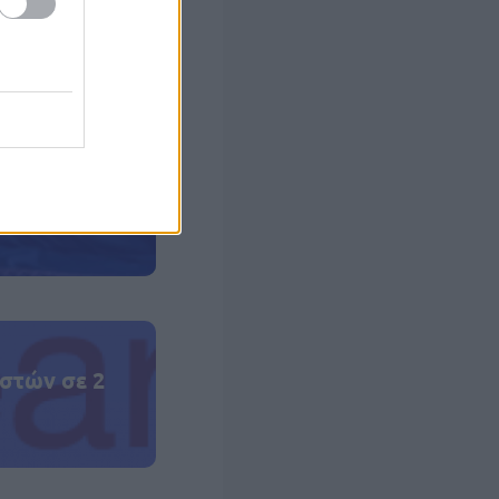
ες.
ς, σχολικές
 σας
στών σε 2