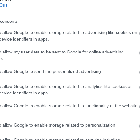
Out
 του Αγίου Πνεύματος, μαθητές και εκπαιδευτικοί ει
ερίοδο της χρονιάς.
consents
o allow Google to enable storage related to advertising like cookies on
τημα περιλαμβάνει:
evice identifiers in apps.
o allow my user data to be sent to Google for online advertising
ης διδακτέας ύλης
s.
και απολυτήριες εξετάσεις
to allow Google to send me personalized advertising.
o allow Google to enable storage related to analytics like cookies on
ήξης σχολικού έτους
evice identifiers in apps.
o allow Google to enable storage related to functionality of the website
για τις καλοκαιρινές διακοπές
o allow Google to enable storage related to personalization.
ητές, το συγκεκριμένο τριήμερο σηματοδοτεί και την 
όδραση», με αρκετούς να σχεδιάζουν μικρές εκδρομές
o allow Google to enable storage related to security, including