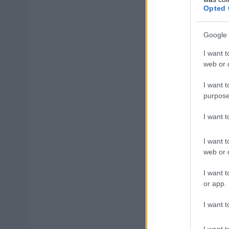
Opted 
Μετά το τριήμερο
πιο απαιτητική π
Google 
I want t
Το επόμενο διάσ
web or d
I want t
Ολοκλήρωση τ
purpose
Προαγωγικές 
I want 
I want t
Διαδικασίες λ
web or d
I want t
Προετοιμασία 
or app.
I want t
Για πολλούς μαθ
«καλοκαιρινή απ
I want t