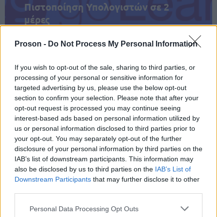
Πιστοποίηση Υπολογιστών σε 2
μέρες
Proson -
Do Not Process My Personal Information
If you wish to opt-out of the sale, sharing to third parties, or
Μάθε πρώτος όλες τις σημαντικές
processing of your personal or sensitive information for
ειδήσεις.
targeted advertising by us, please use the below opt-out
section to confirm your selection. Please note that after your
Βάλε το proson.gr στα αποτελέσματα
opt-out request is processed you may continue seeing
αναζήτησης της Google
interest-based ads based on personal information utilized by
us or personal information disclosed to third parties prior to
your opt-out. You may separately opt-out of the further
disclosure of your personal information by third parties on the
IAB’s list of downstream participants. This information may
Δημοφιλείς Ειδήσεις
also be disclosed by us to third parties on the
IAB’s List of
Downstream Participants
that may further disclose it to other
third parties.
Please note that this website/app uses one or more Google
Personal Data Processing Opt Outs
ΑΣΕΠ: Νέος γραπτός διαγωνισμός -
services and may gather and store information including but