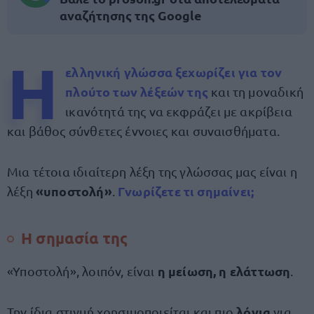
αναζήτησης της Google
Η
ελληνική γλώσσα
ξεχωρίζει για τον
πλούτο των
λέξεών
της
και τη μοναδική
ικανότητά της να εκφράζει με ακρίβεια
και βάθος σύνθετες έννοιες και συναισθήματα.
Μια τέτοια ιδιαίτερη λέξη της γλώσσας μας είναι η
«υποστολή»
Γνωρίζετε τι
σημαίνει
;
λέξη
.
Η σημασία της
η μείωση, η ελάττωση
«Υποστολή», λοιπόν, είναι
.
λόγια
Την ίδια στιγμή χρησιμοποιείται και πιο
για