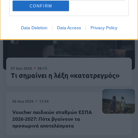
CONFIRM
Data Deletion
Data Access
Privacy Policy
07 Αυγ 2026
06:15
Τι σημαίνει η λέξη «κατατρεγμός»
06 Αυγ 2026
12:54
Voucher παιδικών σταθμών ΕΣΠΑ
2026-2027: Πότε βγαίνουν τα
προσωρινά αποτελέσματα