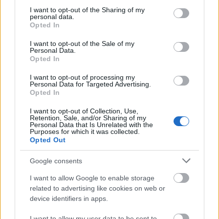
not limited to your visit or usage behaviour. You may click to
Μόνιμοι στο υπουργείο Εξωτερικών
I want to opt-out of the Sharing of my
personal data.
grant or deny consent to Google and its third-party tags to
Opted In
use your data for below specified purposes in below Google
consent section.
I want to opt-out of the Sale of my
Personal Data.
Κατώτατος μισθός: Σενάριο για
Opted In
αύξηση στα 1.000 ευρώ από το 2027
I want to opt-out of processing my
Personal Data for Targeted Advertising.
Opted In
ΑΣΕΠ 6Κ/2026: 315 μόνιμοι στο
I want to opt-out of Collection, Use,
Retention, Sale, and/or Sharing of my
Δημόσιο - Στις 1.102 οι αιτήσεις
Personal Data that Is Unrelated with the
Purposes for which it was collected.
(στατιστικά)
Opted Out
Google consents
ΑΣΕΠ - Προσλήψεις αναπληρωτών:
I want to allow Google to enable storage
Βγαίνουν τα προσωρινά αποτελέσματα
related to advertising like cookies on web or
device identifiers in apps.
(1ΓΕ και 2ΓΕ/2026)
I want to allow my user data to be sent to