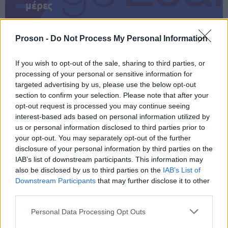
μέρες
Proson -
Do Not Process My Personal Information
If you wish to opt-out of the sale, sharing to third parties, or
Μάθε πρώτος όλες τις σημαντικές
processing of your personal or sensitive information for
ειδήσεις.
targeted advertising by us, please use the below opt-out
Βάλε το proson.gr στα αποτελέσματα
section to confirm your selection. Please note that after your
αναζήτησης της Google
opt-out request is processed you may continue seeing
interest-based ads based on personal information utilized by
us or personal information disclosed to third parties prior to
your opt-out. You may separately opt-out of the further
disclosure of your personal information by third parties on the
IAB’s list of downstream participants. This information may
Δημοφιλείς Ειδήσεις
also be disclosed by us to third parties on the
IAB’s List of
Downstream Participants
that may further disclose it to other
third parties.
Please note that this website/app uses one or more Google
Τουρισμός για Όλους 2026: Voucher
Personal Data Processing Opt Outs
services and may gather and store information including but
έως 600 ευρώ - Ποια ΑΦΜ παίρνουν