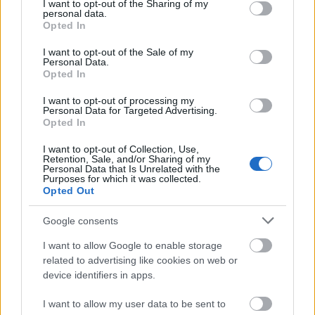
not limited to your visit or usage behaviour. You may click to
I want to opt-out of the Sharing of my
σειρά σήμερα
personal data.
grant or deny consent to Google and its third-party tags to
Opted In
use your data for below specified purposes in below Google
consent section.
I want to opt-out of the Sale of my
Personal Data.
Αυτό το επίδομα δίνει 300 ευρώ - Δεν
Opted In
χρειάζεται αίτηση
I want to opt-out of processing my
Personal Data for Targeted Advertising.
Opted In
I want to opt-out of Collection, Use,
Σχολεία: 42 προσλήψεις καθαριστών
Retention, Sale, and/or Sharing of my
στον Δήμο Ηγουμενίτσας
Personal Data that Is Unrelated with the
Purposes for which it was collected.
Opted Out
Google consents
ΔΥΠΑ: Ειδικό βοήθημα ανεργίας 565
I want to allow Google to enable storage
ευρώ – Ποια δικαιολογητικά
related to advertising like cookies on web or
απαιτούνται
device identifiers in apps.
I want to allow my user data to be sent to