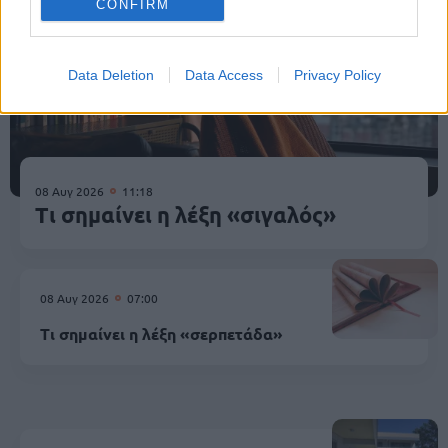
CONFIRM
Data Deletion
Data Access
Privacy Policy
08 Αυγ 2026
11:18
Τι σημαίνει η λέξη «σιγαλός»
08 Αυγ 2026
07:00
Τι σημαίνει η λέξη «σερπετάδα»