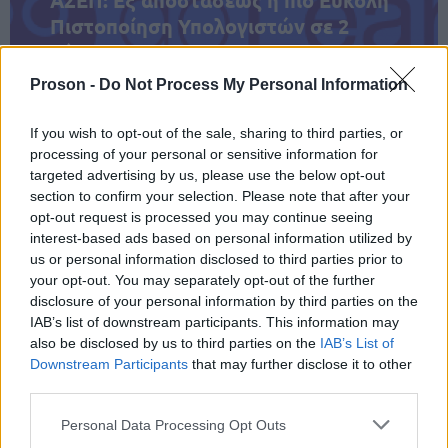
ΑΣΕΠ: Εξ αποστάσεως η πιο Εύκολη
Πιστοποίηση Υπολογιστών σε 2
μέρες
Proson -
Do Not Process My Personal Information
If you wish to opt-out of the sale, sharing to third parties, or
processing of your personal or sensitive information for
Μάθε πρώτος όλες τις σημαντικές
targeted advertising by us, please use the below opt-out
ειδήσεις.
section to confirm your selection. Please note that after your
Βάλε το proson.gr στα αποτελέσματα
opt-out request is processed you may continue seeing
interest-based ads based on personal information utilized by
αναζήτησης της Google
us or personal information disclosed to third parties prior to
your opt-out. You may separately opt-out of the further
disclosure of your personal information by third parties on the
IAB’s list of downstream participants. This information may
also be disclosed by us to third parties on the
IAB’s List of
Δημοφιλείς Ειδήσεις
Downstream Participants
that may further disclose it to other
third parties.
Please note that this website/app uses one or more Google
Personal Data Processing Opt Outs
services and may gather and store information including but