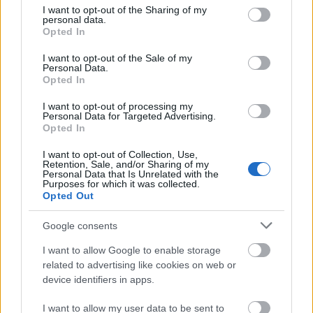
Αλλάζουν τα χαρτονομίσματα ευρώ –
not limited to your visit or usage behaviour. You may click to
I want to opt-out of the Sharing of my
personal data.
Οριστικά εκτός το 500ευρο
grant or deny consent to Google and its third-party tags to
Opted In
use your data for below specified purposes in below Google
consent section.
I want to opt-out of the Sale of my
Personal Data.
Opted In
ΑΣΕΠ: Αυτές είναι οι δύο επόμενες
προκηρύξεις «μαμούθ» (με μόρια)
I want to opt-out of processing my
Personal Data for Targeted Advertising.
Opted In
I want to opt-out of Collection, Use,
Τι σημαίνει η λέξη «προικοδότης»
Retention, Sale, and/or Sharing of my
Personal Data that Is Unrelated with the
Purposes for which it was collected.
Opted Out
ΑΣΕΠ - Μόνιμες προσλήψεις στη
Google consents
Δημοτική Αστυνομία: Νέα οριστικά
I want to allow Google to enable storage
αποτελέσματα
related to advertising like cookies on web or
device identifiers in apps.
I want to allow my user data to be sent to