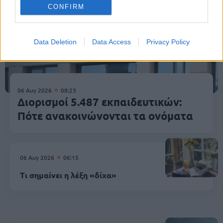
CONFIRM
Data Deletion
Data Access
Privacy Policy
06 Αυγ 2026
08:23
Διορισμοί 5.487 εκπαιδευτικών:
Πότε ανακοινώνονται τα ονόματα
06 Αυγ 2026
06:15
Τι σημαίνει η λέξη «δίχα»