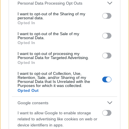
Please note that this website/app uses one or more Google
Personal Data Processing Opt Outs
ΑΣΕΠ: Αυτές είναι οι δύο επόμενες
services and may gather and store information including but
προκηρύξεις «μαμούθ» (με μόρια)
not limited to your visit or usage behaviour. You may click to
I want to opt-out of the Sharing of my
personal data.
grant or deny consent to Google and its third-party tags to
Opted In
use your data for below specified purposes in below Google
consent section.
I want to opt-out of the Sale of my
Personal Data.
ΑΣΕΠ: Νέος γραπτός διαγωνισμός -
Opted In
Μόνιμοι στο υπουργείο Εξωτερικών
I want to opt-out of processing my
Personal Data for Targeted Advertising.
Opted In
ΔΥΠΑ: 1.000 προσλήψεις με μισθό έως
I want to opt-out of Collection, Use,
Retention, Sale, and/or Sharing of my
1.250€ - Πού θα κάνετε αίτηση
Personal Data that Is Unrelated with the
Purposes for which it was collected.
Opted Out
ΑΣΕΠ - Προσλήψεις αναπληρωτών:
Google consents
Βγαίνουν τα προσωρινά αποτελέσματα
I want to allow Google to enable storage
(1ΓΕ και 2ΓΕ/2026)
related to advertising like cookies on web or
device identifiers in apps.