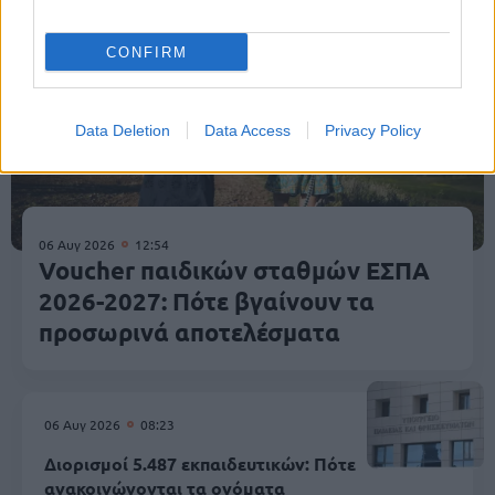
CONFIRM
Data Deletion
Data Access
Privacy Policy
06 Αυγ 2026
12:54
Voucher παιδικών σταθμών ΕΣΠΑ
2026-2027: Πότε βγαίνουν τα
προσωρινά αποτελέσματα
06 Αυγ 2026
08:23
Διορισμοί 5.487 εκπαιδευτικών: Πότε
ανακοινώνονται τα ονόματα