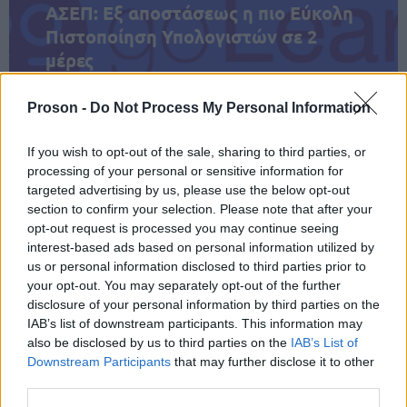
ΑΣΕΠ: Εξ αποστάσεως η πιο Εύκολη
Πιστοποίηση Υπολογιστών σε 2
μέρες
Proson -
Do Not Process My Personal Information
If you wish to opt-out of the sale, sharing to third parties, or
Μάθε πρώτος όλες τις σημαντικές
processing of your personal or sensitive information for
ειδήσεις.
targeted advertising by us, please use the below opt-out
section to confirm your selection. Please note that after your
Βάλε το proson.gr στα αποτελέσματα
opt-out request is processed you may continue seeing
αναζήτησης της Google
interest-based ads based on personal information utilized by
us or personal information disclosed to third parties prior to
your opt-out. You may separately opt-out of the further
disclosure of your personal information by third parties on the
IAB’s list of downstream participants. This information may
Δημοφιλείς Ειδήσεις
also be disclosed by us to third parties on the
IAB’s List of
Downstream Participants
that may further disclose it to other
third parties.