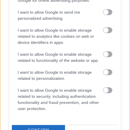
υποστήριξης που απευθύνεται αποκλειστικά σε
Google for online advertising purposes.
γονείς και κηδεμόνες, προσφέροντας πρόσβαση σε
I want to allow Google to send me
εξειδικευμένους επαγγελματίες για συμβουλευτική,
personalized advertising.
καθοδήγηση και υποστήριξη σε ζητήματα που
I want to allow Google to enable storage
αφορούν την οικογένεια και τη σχολική ζωή των
related to analytics like cookies on web or
παιδιών.
device identifiers in apps.
I want to allow Google to enable storage
Στόχος η ενίσχυση της εκπαίδευσης σε
related to functionality of the website or app.
όλα τα επίπεδα
I want to allow Google to enable storage
related to personalization.
Οι ανακοινώσεις της υπουργού Παιδείας
αποτυπώνουν τον σχεδιασμό της κυβέρνησης για
I want to allow Google to enable storage
related to security, including authentication
ενίσχυση του ανθρώπινου δυναμικού στα σχολεία,
functionality and fraud prevention, and other
αναβάθμιση της επαγγελματικής εκπαίδευσης,
user protection.
επανεξέταση του τρόπου πρόσβασης στα
πανεπιστήμια και ενδυνάμωση των δομών