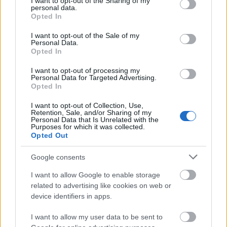
not limited to your visit or usage behaviour. You may click to
I want to opt-out of the Sharing of my
personal data.
grant or deny consent to Google and its third-party tags to
Opted In
use your data for below specified purposes in below Google
Όπως ανέφερε, ο αριθμός των σχολικών
consent section.
I want to opt-out of the Sale of my
τριπλασιαστεί σε σχέση
ψυχολόγων έχει σχεδόν
Personal Data.
Opted In
με το 2020
, ωστόσο η επέκταση του θεσμού
δυσκολεύεται από την εξάντληση των διαθέσιμων
I want to opt-out of processing my
Personal Data for Targeted Advertising.
πινάκων υποψηφίων.
Opted In
I want to opt-out of Collection, Use,
Retention, Sale, and/or Sharing of my
Νέα δράση "Connected Parents" από
Personal Data that Is Unrelated with the
Purposes for which it was collected.
τον Σεπτέμβριο
Opted Out
Παράλληλα, ανακοινώθηκε η έναρξη της νέας
Google consents
«Connected Parents»
πρωτοβουλίας
, η οποία θα
I want to allow Google to enable storage
τεθεί σε εφαρμογή από τον προσεχή Σεπτέμβριο.
related to advertising like cookies on web or
device identifiers in apps.
Πρόκειται για πρόγραμμα ψυχολογικής
I want to allow my user data to be sent to