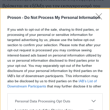
βρίσκεται σε εξέλιξη για τον εκσυγχρονισμό του
συστήματος εισαγωγής στα πανεπιστήμια και τη
Proson -
Do Not Process My Personal Information
διερεύνηση εναλλακτικών τρόπων αξιολόγησης
των υποψηφίων.
If you wish to opt-out of the sale, sharing to third parties, or
processing of your personal or sensitive information for
targeted advertising by us, please use the below opt-out
Περισσότεροι ψυχολόγοι στα σχολεία
section to confirm your selection. Please note that after your
opt-out request is processed you may continue seeing
Η ψυχική υγεία των μαθητών και η στήριξη της
interest-based ads based on personal information utilized by
σχολικής κοινότητας αποτέλεσαν επίσης βασικό
us or personal information disclosed to third parties prior to
your opt-out. You may separately opt-out of the further
άξονα των ανακοινώσεων.
disclosure of your personal information by third parties on the
IAB’s list of downstream participants. This information may
also be disclosed by us to third parties on the
IAB’s List of
Η υπουργός παραδέχθηκε ότι η παρουσία
Downstream Participants
that may further disclose it to other
ψυχολόγου μία φορά την εβδομάδα σε πολλά
third parties.
σχολεία δεν επαρκεί για την κάλυψη των αναγκών,
Please note that this website/app uses one or more Google
Personal Data Processing Opt Outs
επισημαίνοντας ότι το υπουργείο επιδιώκει την
services and may gather and store information including but
περαιτέρω ενίσχυση των σχετικών δομών.