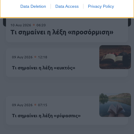
Data Deletion
Data Access
Privacy Policy
10 Αυγ 2026
06:20
Τι σημαίνει η λέξη «προσόρμιση»
09 Αυγ 2026
12:18
Τι σημαίνει η λέξη «ευκτός»
09 Αυγ 2026
07:15
Τι σημαίνει η λέξη «ρίψασπις»