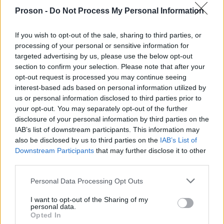
Proson -
Do Not Process My Personal Information
If you wish to opt-out of the sale, sharing to third parties, or
Μάθε πρώτος όλες τις σημαντικές
processing of your personal or sensitive information for
ειδήσεις.
targeted advertising by us, please use the below opt-out
Βάλε το proson.gr στα αποτελέσματα
section to confirm your selection. Please note that after your
αναζήτησης της Google
opt-out request is processed you may continue seeing
interest-based ads based on personal information utilized by
us or personal information disclosed to third parties prior to
your opt-out. You may separately opt-out of the further
disclosure of your personal information by third parties on the
IAB’s list of downstream participants. This information may
Δημοφιλείς Ειδήσεις
also be disclosed by us to third parties on the
IAB’s List of
Downstream Participants
that may further disclose it to other
third parties.
Τι σημαίνει η λέξη «ευκτός»
Please note that this website/app uses one or more Google
Personal Data Processing Opt Outs
services and may gather and store information including but
not limited to your visit or usage behaviour. You may click to
I want to opt-out of the Sharing of my
personal data.
grant or deny consent to Google and its third-party tags to
Opted In
use your data for below specified purposes in below Google
Τι σημαίνει η λέξη «ρίψασπις»