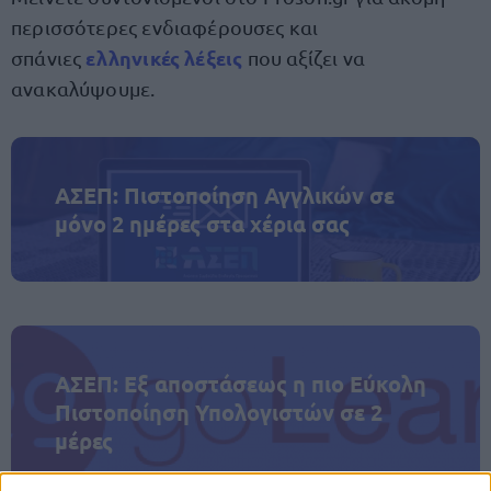
περισσότερες ενδιαφέρουσες και
ελληνικές λέξεις
σπάνιες
που αξίζει να
ανακαλύψουμε.
ΑΣΕΠ: Πιστοποίηση Αγγλικών σε
μόνο 2 ημέρες στα χέρια σας
ΑΣΕΠ: Εξ αποστάσεως η πιο Εύκολη
Πιστοποίηση Υπολογιστών σε 2
μέρες