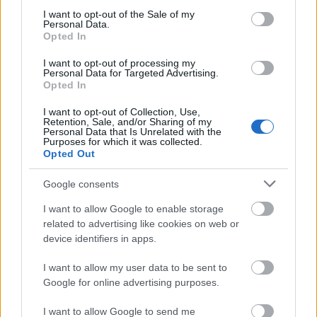
consent section.
I want to opt-out of the Sale of my
Personal Data.
Opted In
Τουρισμός για Όλους 2026: Ποιοι
I want to opt-out of processing my
Personal Data for Targeted Advertising.
μπορούν να κάνουν αίτηση σήμερα –
Opted In
Voucher έως 600 ευρώ
I want to opt-out of Collection, Use,
Retention, Sale, and/or Sharing of my
Personal Data that Is Unrelated with the
Purposes for which it was collected.
Opted Out
Market Pass 2026: Επανέρχεται το
φθινόπωρο – Ποιοι θα λάβουν την
Google consents
ενίσχυση
I want to allow Google to enable storage
related to advertising like cookies on web or
device identifiers in apps.
Tags
I want to allow my user data to be sent to
Google for online advertising purposes.
Λέξη
Γλώσσα
I want to allow Google to send me