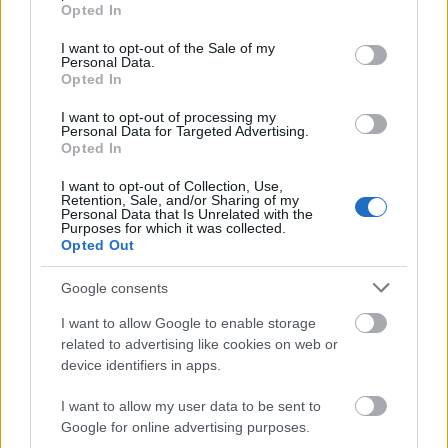
grant or deny consent to Google and its third-party tags to
Opted In
ΑΣΕΠ: Νέος γραπτός διαγωνισμός -
use your data for below specified purposes in below Google
consent section.
Μόνιμοι στο υπουργείο Εξωτερικών
I want to opt-out of the Sale of my
Personal Data.
Opted In
I want to opt-out of processing my
Personal Data for Targeted Advertising.
ΔΥΠΑ: 1.000 προσλήψεις με μισθό έως
Opted In
1.250€ - Πού θα κάνετε αίτηση
I want to opt-out of Collection, Use,
Retention, Sale, and/or Sharing of my
Personal Data that Is Unrelated with the
Purposes for which it was collected.
Κατώτατος μισθός: Σενάριο για
Opted Out
αύξηση στα 1.000 ευρώ από το 2027
Google consents
I want to allow Google to enable storage
related to advertising like cookies on web or
device identifiers in apps.
Tags
I want to allow my user data to be sent to
Google for online advertising purposes.
Λέξη
Γλώσσα