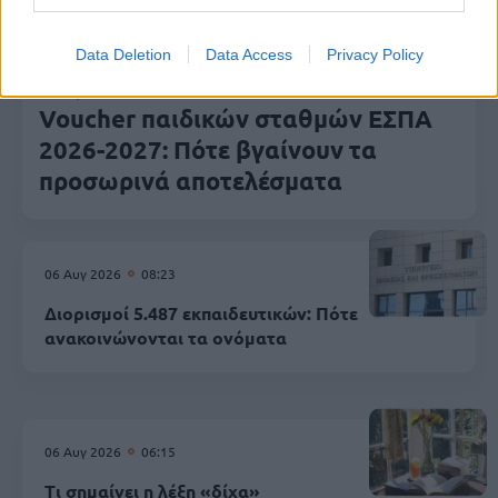
Data Deletion
Data Access
Privacy Policy
06 Αυγ 2026
12:54
Voucher παιδικών σταθμών ΕΣΠΑ
2026-2027: Πότε βγαίνουν τα
προσωρινά αποτελέσματα
06 Αυγ 2026
08:23
Διορισμοί 5.487 εκπαιδευτικών: Πότε
ανακοινώνονται τα ονόματα
06 Αυγ 2026
06:15
Τι σημαίνει η λέξη «δίχα»