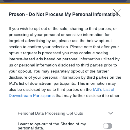
Proson -
Do Not Process My Personal Information
Μάθε πρώτος όλες τις σημαντικές
ειδήσεις.
If you wish to opt-out of the sale, sharing to third parties, or
Βάλε το proson.gr στα αποτελέσματα
processing of your personal or sensitive information for
targeted advertising by us, please use the below opt-out
αναζήτησης της Google
section to confirm your selection. Please note that after your
opt-out request is processed you may continue seeing
interest-based ads based on personal information utilized by
us or personal information disclosed to third parties prior to
your opt-out. You may separately opt-out of the further
Δημοφιλείς Ειδήσεις
disclosure of your personal information by third parties on the
IAB’s list of downstream participants. This information may
also be disclosed by us to third parties on the
IAB’s List of
Downstream Participants
that may further disclose it to other
third parties.
ΑΣΕΠ: Αυτές είναι οι δύο επόμενες
προκηρύξεις «μαμούθ» (με μόρια)
Please note that this website/app uses one or more Google
Personal Data Processing Opt Outs
services and may gather and store information including but
not limited to your visit or usage behaviour. You may click to
I want to opt-out of the Sharing of my
personal data.