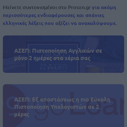
για ακόμη
Μείνετε συντονισμένοι στο Proson.gr
περισσότερες ενδιαφέρουσες και σπάνιες
ελληνικές λέξεις που αξίζει να ανακαλύψουμε
.
ΑΣΕΠ: Πιστοποίηση Αγγλικών σε
μόνο 2 ημέρες στα χέρια σας
ΑΣΕΠ: Εξ αποστάσεως η πιο Εύκολη
Πιστοποίηση Υπολογιστών σε 2
μέρες