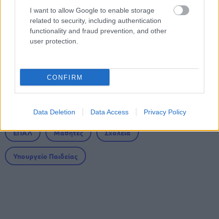
2027 - Παρατείνεται το Β' Στάδιο
I want to allow Google to enable storage
related to security, including authentication
functionality and fraud prevention, and other
Προσλήψεις αναπληρωτών: Περίπου
user protection.
30.000 ονόματα στην α' φάση
CONFIRM
Tags
Data Deletion
Data Access
Privacy Policy
ΕΠΑΛ
Μαθητές
Σχολεία
Υπουργείο Παιδείας