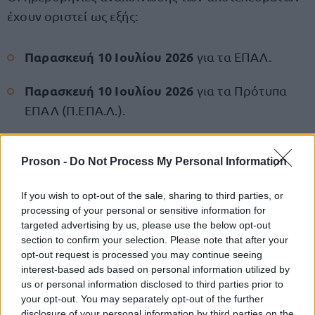
έχουν οριστεί ως εξής:
Παρασκευή 10 Ιουλίου 2026
για τα ΕΠΑΛ.
Παρασκευή 10 Ιουλίου 2026
για τα Πρότυπα
ΕΠΑΛ (Π.ΕΠΑ.Λ.).
Τετάρτη 15 Ιουλίου 2026
για τα ΓΕΛ, καθώς και
Proson -
Do Not Process My Personal Information
για τα Πρότυπα, Πειραματικά, Δημόσια Ωνάσεια,
Μουσικά, Καλλιτεχνικά και Διαπολιτισμικά
If you wish to opt-out of the sale, sharing to third parties, or
Σχολεία.
processing of your personal or sensitive information for
targeted advertising by us, please use the below opt-out
section to confirm your selection. Please note that after your
opt-out request is processed you may continue seeing
ΑΣΕΠ: Πιστοποίηση Αγγλικών σε
interest-based ads based on personal information utilized by
us or personal information disclosed to third parties prior to
μόνο 2 ημέρες στα χέρια σας
your opt-out. You may separately opt-out of the further
disclosure of your personal information by third parties on the