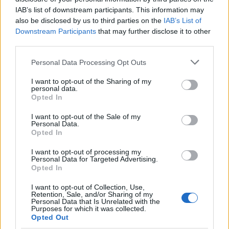
IAB’s list of downstream participants. This information may
also be disclosed by us to third parties on the
IAB’s List of
Downstream Participants
that may further disclose it to other
third parties.
ΑΣΕΠ: Εξ αποστάσεως η πιο Εύκολη
Please note that this website/app uses one or more Google
Personal Data Processing Opt Outs
Πιστοποίηση Υπολογιστών σε 2
services and may gather and store information including but
μέρες
not limited to your visit or usage behaviour. You may click to
I want to opt-out of the Sharing of my
personal data.
grant or deny consent to Google and its third-party tags to
Opted In
use your data for below specified purposes in below Google
consent section.
I want to opt-out of the Sale of my
Personal Data.
Opted In
Μάθε πρώτος όλες τις σημαντικές
I want to opt-out of processing my
ειδήσεις.
Personal Data for Targeted Advertising.
Βάλε το proson.gr στα αποτελέσματα
Opted In
αναζήτησης της Google
I want to opt-out of Collection, Use,
Retention, Sale, and/or Sharing of my
Personal Data that Is Unrelated with the
Purposes for which it was collected.
Opted Out