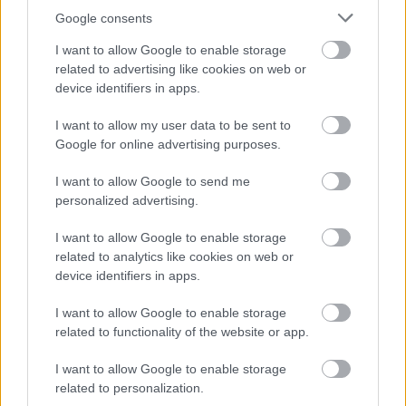
Google consents
Δημοφιλείς Ειδήσεις
I want to allow Google to enable storage
related to advertising like cookies on web or
device identifiers in apps.
Πυροσβεστική Σχολή: Νέος
I want to allow my user data to be sent to
κανονισμός για δόκιμους – Τι αλλάζει
Google for online advertising purposes.
σε διαμονή, σίτιση και πρακτική
εκπαίδευση
I want to allow Google to send me
personalized advertising.
I want to allow Google to enable storage
ΔΥΠΑ: Ευκαιρία συνταξιοδότησης για
related to analytics like cookies on web or
device identifiers in apps.
8.000 ανέργους άνω των 55 ετών –
Ξεκίνησαν οι αιτήσεις
I want to allow Google to enable storage
related to functionality of the website or app.
I want to allow Google to enable storage
ΥΠΕΣ: Προγραμματισμός προσλήψεων
related to personalization.