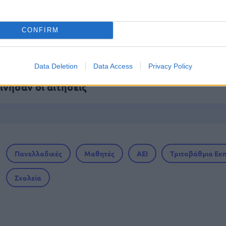
ως 846 ευρώ επιπλέον στη σύνταξη – Ποιοι δικα
CONFIRM
Data Deletion
Data Access
Privacy Policy
αιρία συνταξιοδότησης για 8.000 ανέργους άνω
ίνησαν οι αιτήσεις
Πανελλαδικές
Μαθητές
ΑΕΙ
Τριτοβάθμια Εκ
Σχολεία