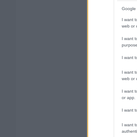
Google 
Μάθε 
Βάλε
I want t
web or d
I want t
purpose
Δημοφιλ
I want 
I want t
web or d
Ανοικτές 1
I want t
or app.
I want t
Πυροσβεστι
διαμονή, σ
I want t
authenti