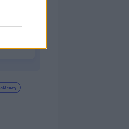
ιούνται τα
 των 55
παίδευση