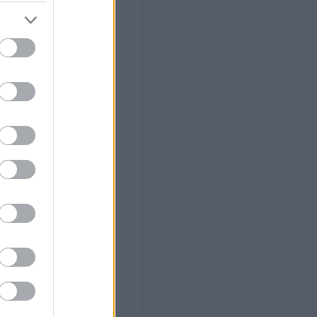
ς Google
ο)
αλλάζει σε