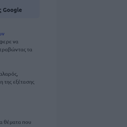
ς Google
ων
φερε να
, τραβώντας τα
χαλαρός,
η της εξέτασης
τα θέματα που