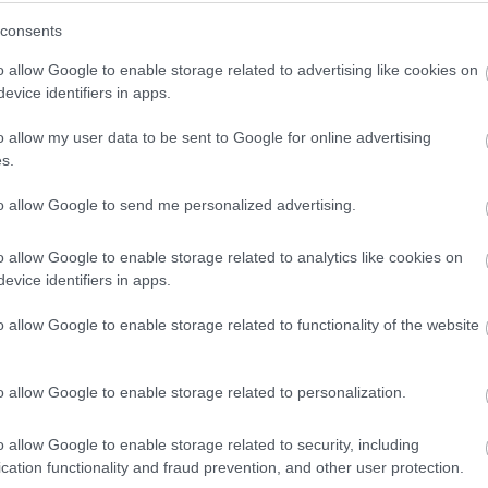
consents
πρώτος όλες τις σημαντικές ειδήσεις.
 το proson.gr στα αποτελέσματα αναζήτησης τη
o allow Google to enable storage related to advertising like cookies on
evice identifiers in apps.
o allow my user data to be sent to Google for online advertising
s.
είς Ειδήσεις
to allow Google to send me personalized advertising.
o allow Google to enable storage related to analytics like cookies on
evice identifiers in apps.
.779 θέσεις εργασίας στο Δημόσιο (χωρίς πτυχί
o allow Google to enable storage related to functionality of the website
o allow Google to enable storage related to personalization.
κή Σχολή: Νέος κανονισμός για δόκιμους – Τι 
ίτιση και πρακτική εκπαίδευση
o allow Google to enable storage related to security, including
cation functionality and fraud prevention, and other user protection.