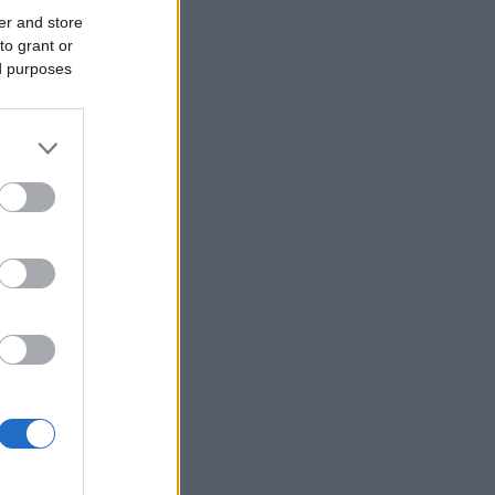
er and store
to grant or
ed purposes
 ΚΑΠΗ
».
 σας
στών σε 2