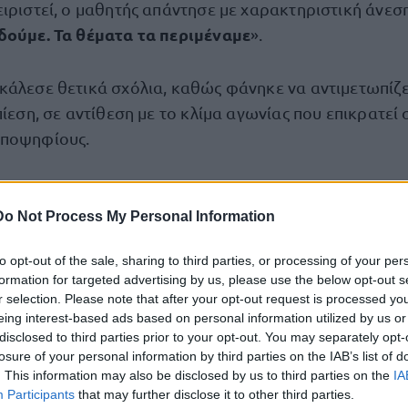
ιριστεί, ο μαθητής απάντησε με χαρακτηριστική άνεση
δούμε. Τα θέματα τα περιμέναμε
».
κάλεσε θετικά σχόλια, καθώς φάνηκε να αντιμετωπίζε
πίεση, σε αντίθεση με το κλίμα αγωνίας που επικρατεί
υποψηφίους.
ια τη μοναξιά
Do Not Process My Personal Information
έμα της Έκθεσης, που αφορούσε τη μοναξιά και την 
to opt-out of the sale, sharing to third parties, or processing of your per
 να σχολιάσει τη συγκεκριμένη θεματική.
formation for targeted advertising by us, please use the below opt-out s
r selection. Please note that after your opt-out request is processed y
 της μοναξιάς. Βγαίνω έξω, περνάω καλά
eing interest-based ads based on personal information utilized by us or
», είπε χαρα
disclosed to third parties prior to your opt-out. You may separately opt-
μόγελα στους παρευρισκόμενους.
losure of your personal information by third parties on the IAB’s list of
. This information may also be disclosed by us to third parties on the
IA
Participants
that may further disclose it to other third parties.
 που ξεχώρισε περισσότερο ήρθε όταν αναφέρθηκε 