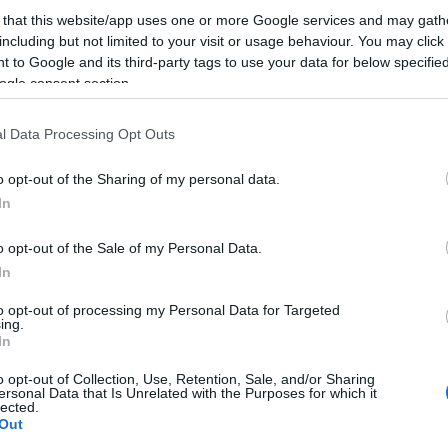
 στο ζήτημα της μοναξιάς στην τρίτη ηλικία.
 that this website/app uses one or more Google services and may gath
including but not limited to your visit or usage behaviour. You may click 
 to Google and its third-party tags to use your data for below specifi
 δεν είναι μόνοι. Βγαίνουν έξω, παίζουν τάβλι στα
ogle consent section.
l Data Processing Opt Outs
o opt-out of the Sharing of my personal data.
τοποίηση Αγγλικών σε μόνο 2 ημέρες στα χέρια
In
o opt-out of the Sale of my Personal Data.
In
to opt-out of processing my Personal Data for Targeted
ing.
αποστάσεως η πιο Εύκολη Πιστοποίηση Υπολογι
In
o opt-out of Collection, Use, Retention, Sale, and/or Sharing
ersonal Data that Is Unrelated with the Purposes for which it
lected.
Out