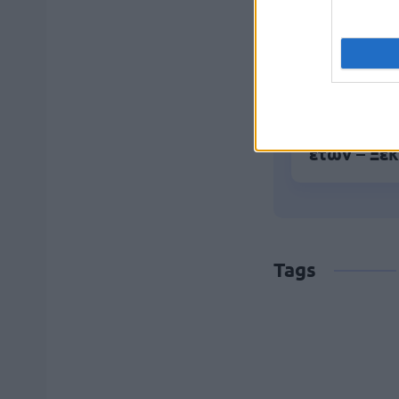
e-ΕΦΚΑ: Έ
χρήματα
ΔΥΠΑ: Ευκ
ετών – Ξεκ
Tags