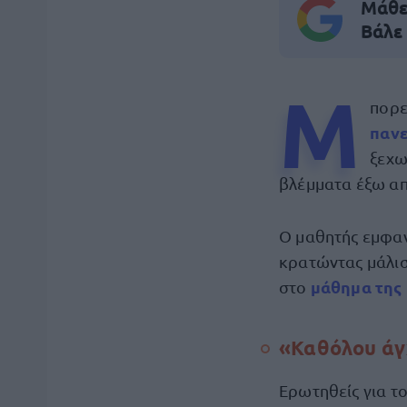
Μάθε 
Βάλε
Μ
πορε
πανε
ξεχω
βλέμματα έξω απ
Ο μαθητής εμφαν
κρατώντας μάλισ
μάθημα της
στο
«Καθόλου άγ
Ερωτηθείς για τ