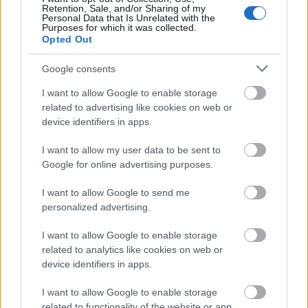
1. Ο.Π.
Retention, Sale, and/or Sharing of my
Ανθρωπιστικών
Personal Data that Is Unrelated with the
Σπουδών
Purposes for which it was collected.
1. Αρχαία
2. Ο.Π. Θετικών
Opted Out
Τετάρτη 3
Ελληνικά
Σπουδών + Ο.Π.
Ιουνίου 2026
2. Μαθηματικά
Σπουδών
Google consents
3. Βιολογία
Οικονομίας &
Πληροφορικής
3. Ο.Π. Σπουδών
I want to allow Google to enable storage
Υγείας
related to advertising like cookies on web or
device identifiers in apps.
I want to allow my user data to be sent to
1. Ο.Π.
Ανθρωπιστικών
Google for online advertising purposes.
Σπουδών
1. Λατινικά
2. Ο.Π. Θετικών
Παρασκευή 5
I want to allow Google to send me
2. Χημεία
Σπουδών + Ο.Π.
Ιουνίου 2026
3. Πληροφορική
Σπουδών Υγείας
personalized advertising.
3. Ο.Π. Σπουδών
Οικονομίας &
I want to allow Google to enable storage
Πληροφορικής
related to analytics like cookies on web or
device identifiers in apps.
1. Ο.Π.
I want to allow Google to enable storage
Ανθρωπιστικών
related to functionality of the website or app.