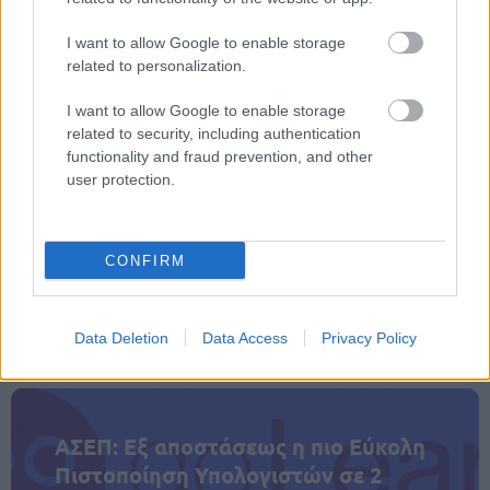
Σπουδών
1. Ιστορία
2. Ο.Π. Θετικών
Δευτέρα 8
2. Φυσική
Σπουδών + Ο.Π.
I want to allow Google to enable storage
Ιουνίου 2026
3. Οικονομία
Σπουδών Υγείας
related to personalization.
3. Ο.Π. Σπουδών
Οικονομίας &
Πληροφορικής
I want to allow Google to enable storage
related to security, including authentication
functionality and fraud prevention, and other
user protection.
ΑΣΕΠ: Πιστοποίηση Αγγλικών σε
CONFIRM
μόνο 2 ημέρες στα χέρια σας
Data Deletion
Data Access
Privacy Policy
ΑΣΕΠ: Εξ αποστάσεως η πιο Εύκολη
Πιστοποίηση Υπολογιστών σε 2