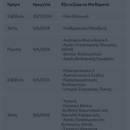
Ημέρα
Ημερ/νία
Εξεταζόμενα Μαθήματα
Σάββατο
30/5/2026
- Νέα Ελληνικά
Τρίτη
2/6/2026
- Μαθηματικά (Άλγεβρα)
- Ανατομία-Φυσιολογία IΙ
- Αρχές Οικονομικής Θεωρίας
Πέμπτη
4/6/2026
(ΑΟΘ)
- Δίκτυα Υπολογιστών
- Αρχές Βιολογικής Γεωργίας
- Ηλεκτροτεχνία 2
- Αρχιτεκτονικό Σχέδιο
Σάββατο
6/6/2026
- Προγραμματισμός
Υπολογιστών
- Ιστορία Σύγχρονης Τέχνης
- Υγιεινή
- Ναυτικό Δίκαιο
-Διεθνείς Κανονισμοί στη
Τρίτη
9/6/2026
Ναυτιλία-Εφαρμογές
- Αρχές Οργάνωσης και
Διοίκησης (ΑΟΔ)
- Στοιχεία Μηχανών