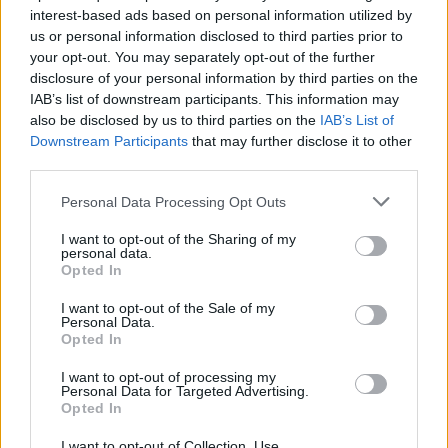
interest-based ads based on personal information utilized by
Παρασκευή 5
την εξεταστική τους προσπάθεια την
us or personal information disclosed to third parties prior to
Ιουνίου
Λατινικά
, όταν θα διαγωνιστούν στα
, τη
your opt-out. You may separately opt-out of the further
Χημεία
Πληροφορική
και την
.
disclosure of your personal information by third parties on the
IAB’s list of downstream participants. This information may
also be disclosed by us to third parties on the
IAB’s List of
Πρόγραμμα πανελλαδικών εξετάσεων 2026 των
Downstream Participants
that may further disclose it to other
ημερήσιων και εσπερινών ΓΕΛ
third parties.
Please note that this website/app uses one or more Google
Personal Data Processing Opt Outs
services and may gather and store information including but
Κατηγορία
not limited to your visit or usage behaviour. You may click to
I want to opt-out of the Sharing of my
Μαθήματος
personal data.
Ημερομηνία
Μάθημα
grant or deny consent to Google and its third-party tags to
(Ο.Π.= Ομάδα
Opted In
Προσανατολισμού)
use your data for below specified purposes in below Google
consent section.
I want to opt-out of the Sale of my
Personal Data.
Opted In
Νεοελληνική
Παρασκευή 29
Γλώσσα και
Γενικής Παιδείας
Μαΐου
2026
I want to opt-out of processing my
Λογοτεχνία
Personal Data for Targeted Advertising.
Opted In
I want to opt-out of Collection, Use,