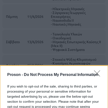
- Ηλεκτρικές Μηχανές
- Σύγχρονες Γεωργικές
Πέμπτη
11/6/2026
Επιχειρήσεις
- Ναυσιπλοΐα IΙ
- Ναυτικές Μηχανές
- Τεχνολογία Υλικών
- Οικοδομική
Σάββατο
13/6/2026
- Μηχανές Εσωτερικής Καύσης IΙ
(Μεκ IΙ)
- Ψηφιακά Συστήματα
- Στοιχεία Ψύξης-Κλιματισμού
- Κινητήρες Αεροσκαφών
Δευτέρα
15/6/2026
- Στοιχεία Σχεδιασμού
Κεντρικών Θερμάνσεων
Proson -
Do Not Process My Personal Information
If you wish to opt-out of the sale, sharing to third parties, or
Το πρόγραμμα των πανελλαδικών
processing of your personal or sensitive information for
εξετάσεων 2026
targeted advertising by us, please use the below opt-out
section to confirm your selection. Please note that after your
Οι υποψήφιοι των Γενικών Λυκείων θα συνεχίσουν
opt-out request is processed you may continue seeing