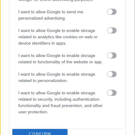
κοινά για όλους
είναι
τους υποψηφίους ημερησίων
I want to allow Google to send me
και εσπερινών ΕΠΑΛ.
personalized advertising.
I want to allow Google to enable storage
related to analytics like cookies on web or
device identifiers in apps.
ΑΣΕΠ: Πιστοποίηση Αγγλικών σε
μόνο 2 ημέρες στα χέρια σας
I want to allow Google to enable storage
related to functionality of the website or app.
I want to allow Google to enable storage
related to personalization.
I want to allow Google to enable storage
ΑΣΕΠ: Εξ αποστάσεως η πιο Εύκολη
related to security, including authentication
Πιστοποίηση Υπολογιστών σε 2
functionality and fraud prevention, and other
user protection.
μέρες
CONFIRM