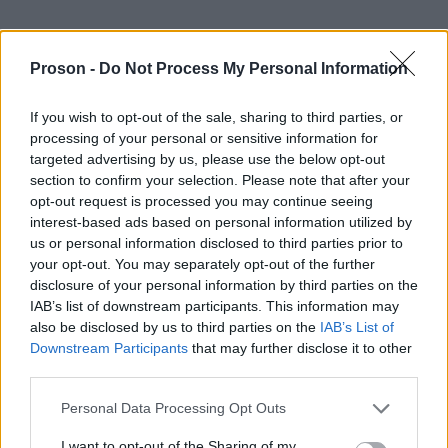
Το πρόγραμμα των ΕΠΑΛ
Proson -
Do Not Process My Personal Information
Πρόγραμμα πανελλαδικών
If you wish to opt-out of the sale, sharing to third parties, or
εξετάσεων 2026 ημερήσιων και εσπερινών ΕΠΑΛ
processing of your personal or sensitive information for
targeted advertising by us, please use the below opt-out
section to confirm your selection. Please note that after your
Ημέρα
Ημερ/νία
Εξεταζόμενα Μαθήματα
opt-out request is processed you may continue seeing
interest-based ads based on personal information utilized by
- Υγιεινή
us or personal information disclosed to third parties prior to
- Ναυτικό Δίκαιο
your opt-out. You may separately opt-out of the further
-Διεθνείς Κανονισμοί στη
Τρίτη
9/6/2026
Ναυτιλία-Εφαρμογές
disclosure of your personal information by third parties on the
- Αρχές Οργάνωσης και
IAB’s list of downstream participants. This information may
Διοίκησης (ΑΟΔ)
also be disclosed by us to third parties on the
IAB’s List of
- Στοιχεία Μηχανών
Downstream Participants
that may further disclose it to other
third parties.
- Ηλεκτρικές Μηχανές
- Σύγχρονες Γεωργικές
Please note that this website/app uses one or more Google
Πέμπτη
11/6/2026
Επιχειρήσεις
Personal Data Processing Opt Outs
- Ναυσιπλοΐα IΙ
services and may gather and store information including but
- Ναυτικές Μηχανές
not limited to your visit or usage behaviour. You may click to
I want to opt-out of the Sharing of my