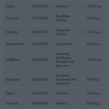
Τρίτη
16/6/2026
Αγγλικά
10:00 π.μ.
Ελεύθερο
Τετάρτη
17/6/2026
8:30 π.μ.
Σχέδιο
Γραμμικό
Πέμπτη
18/6/2026
8:30 π.μ.
Σχέδιο
Παρασκευή
19/6/2026
Γερμανικά
8:30 π.μ.
Μουσική
Αντίληψη,
Σάββατο
20/6/2026
10:00 π.μ.
Θεωρία Και
Αρμονία
Μουσική
Δευτέρα
22/6/2026
Εκτέλεση Και
8:30 π.μ.
Ερμηνεία
Τρίτη
23/6/2026
Γαλλικά
8:30 π.μ.
Τετάρτη
24/6/2026
Ιταλικά
8:30 π.μ.