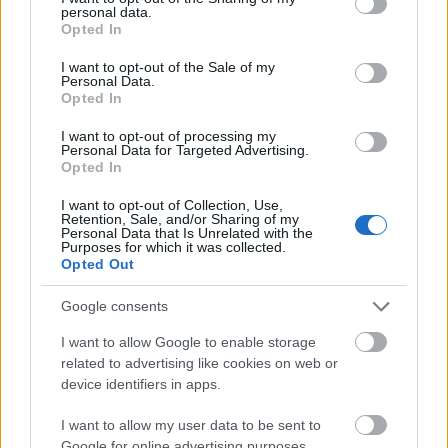
personal data.
grant or deny consent to Google and its third-party tags to
Opted In
- Τεχνολογία Υλικών
use your data for below specified purposes in below Google
- Οικοδομική
consent section.
Σάββατο
13/6/2026
- Μηχανές Εσωτερικής Καύσης IΙ
I want to opt-out of the Sale of my
(Μεκ IΙ)
Personal Data.
- Ψηφιακά Συστήματα
Opted In
- Στοιχεία Ψύξης-Κλιματισμού
I want to opt-out of processing my
Personal Data for Targeted Advertising.
- Κινητήρες Αεροσκαφών
Δευτέρα
15/6/2026
- Στοιχεία Σχεδιασμού
Opted In
Κεντρικών Θερμάνσεων
I want to opt-out of Collection, Use,
Retention, Sale, and/or Sharing of my
Personal Data that Is Unrelated with the
08:30 π.μ
Purposes for which it was collected.
Ως ώρα έναρξης εξέτασης ορίζεται η
. Οι
Opted Out
υποψήφιοι πρέπει να προσέρχονται στις αίθουσες
08:00 π.μ
εξέτασης μέχρι τις
. Η διάρκεια εξέτασης
Google consents
κάθε μαθήματος είναι τρεις ώρες, εκτός από το
I want to allow Google to enable storage
μάθημα ειδικότητας: Αρχιτεκτονικό Σχέδιο, για το
related to advertising like cookies on web or
device identifiers in apps.
οποίο η διάρκεια εξέτασης είναι τέσσερις ώρες.
I want to allow my user data to be sent to
Η εξεταστέα ύλη και τα θέματα των εξετάσεων
Google for online advertising purposes.