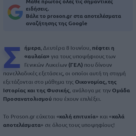
Μάθε πρώτος όλες τις σημαντικές
ειδήσεις.
Βάλε το proson.gr στα αποτελέσματα
αναζήτησης της Google
Σ
ήμερα
πέφτει η
, Δευτέρα 8 Ιουνίου,
«αυλαία»
για τους υποψήφιους των
(ΓΕΛ)
Γενικών Λυκείων
που δίνουν
πανελλαδικές εξετάσεις, οι οποίοι αυτή τη στιγμή
Οικονομίας, της
εξετάζονται στο μάθημα της
Ιστορίας και της Φυσικής
Ομάδα
, ανάλογα με την
Προσανατολισμού
που έχουν επιλέξει.
καλή επιτυχία
καλά
Το Proson.gr εύχεται «
» και «
αποτελέσματα
» σε όλους τους υποψηφίους!