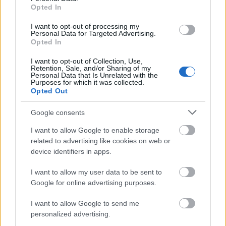
αυτοί είναι ιδιοκτήτες Π.Α.Ε, Κ.Α.Ε. κτλ είτε είναι
Opted In
«
παράγοντες» του αθλητισμού, είτε οποιοσδήποτε
I want to opt-out of processing my
άλλος.
Personal Data for Targeted Advertising.
Opted In
Θλίψη για τον Ελληνικό Αθλητισμό, ο οποίος από
I want to opt-out of Collection, Use,
Retention, Sale, and/or Sharing of my
προϊόν πολιτισμού έχει καταντήσει καταφύγιο κάθε
Personal Data that Is Unrelated with the
Purposes for which it was collected.
λογής εγκληματικών υποκειμένων που με πρόσχημα
Opted Out
αυτόν εκδηλώνουν τα πιο απάνθρωπα και κακοποιά
Google consents
τους
ένστικτα
.
I want to allow Google to enable storage
related to advertising like cookies on web or
Θλίψη για το κατάντημα της Ελληνικής Κοινωνίας
device identifiers in apps.
που ανέχεται εγκληματικές συμπεριφορές και δεν
αντιδρά προκειμένου να τις καταδικάσει και να τις
I want to allow my user data to be sent to
Google for online advertising purposes.
απομονώσει.
I want to allow Google to send me
personalized advertising.
Θλίψη για την Ελληνική Πολιτεία, η οποία