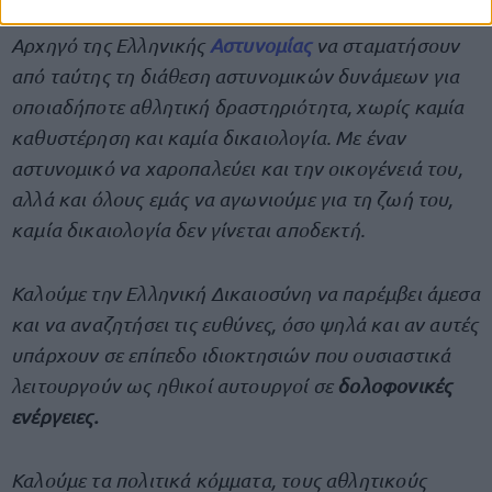
Καλούμε τον υπουργό Προστασίας του Πολίτη και τον
Αρχηγό της Ελληνικής
Αστυνομίας
να σταματήσουν
από ταύτης τη διάθεση αστυνομικών δυνάμεων για
οποιαδήποτε αθλητική δραστηριότητα, χωρίς καμία
καθυστέρηση και καμία δικαιολογία. Με έναν
αστυνομικό να χαροπαλεύει και την οικογένειά του,
αλλά και όλους εμάς να αγωνιούμε για τη ζωή του,
καμία δικαιολογία δεν γίνεται αποδεκτή.
Καλούμε την Ελληνική Δικαιοσύνη να παρέμβει άμεσα
και να αναζητήσει τις ευθύνες, όσο ψηλά και αν αυτές
υπάρχουν σε επίπεδο ιδιοκτησιών που ουσιαστικά
λειτουργούν ως ηθικοί αυτουργοί σε
δολοφονικές
ενέργειες.
Καλούμε τα πολιτικά κόμματα, τους αθλητικούς