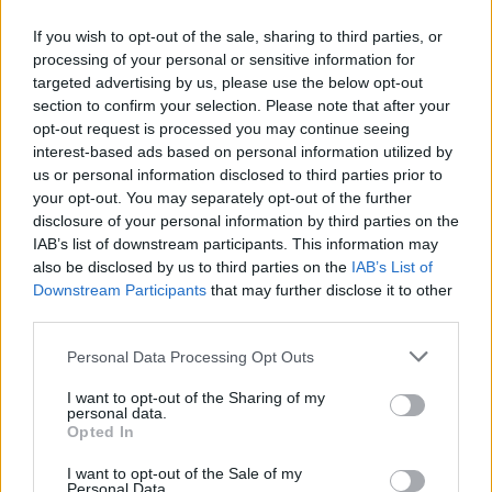
If you wish to opt-out of the sale, sharing to third parties, or
«
Οργή και θλίψη
διακατέχει σήμερα όλο το Σώμα της
processing of your personal or sensitive information for
targeted advertising by us, please use the below opt-out
Ελληνικής
Αστυνομίας
για την δολοφονική επίθεση
section to confirm your selection. Please note that after your
εις βάρος του συναδέλφου μας που είχε ως
opt-out request is processed you may continue seeing
αποτέλεσμα τον βαρύτατο τραυματισμό του και
interest-based ads based on personal information utilized by
us or personal information disclosed to third parties prior to
ελπίζουμε χωρίς μοιραία κατάληξη.
your opt-out. You may separately opt-out of the further
disclosure of your personal information by third parties on the
Οργή για αυτούς που με ξεκάθαρα ανθρωποκτόνο
IAB’s list of downstream participants. This information may
also be disclosed by us to third parties on the
IAB’s List of
πρόθεση επιτέθηκαν σε ένα όργανο της Πολιτείας την
Downstream Participants
that may further disclose it to other
ώρα που έκανε τη δουλειά του, σε ένα αστυνομικό
third parties.
που έβγαζε το μεροκάματο του.
Please note that this website/app uses one or more Google
Personal Data Processing Opt Outs
services and may gather and store information including but
not limited to your visit or usage behaviour. You may click to
I want to opt-out of the Sharing of my
Οργή για όλους αυτούς που συγκαλύπτουν,
personal data.
grant or deny consent to Google and its third-party tags to
υποθάλπουν, υποστηρίζουν, μισθοδοτούν τις αγέλες
Opted In
use your data for below specified purposes in below Google
των δίποδων χούλιγκαν με τα ζωώδη ένστικτα είτε
consent section.
I want to opt-out of the Sale of my
Personal Data.