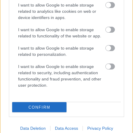
καταδέχεται να είναι θεατής όλης αυτής της
I want to allow Google to enable storage
κατάστασης, αφήνοντας τους λειτουργούς της να
related to analytics like cookies on web or
device identifiers in apps.
γίνονται βορά των δολοφονικών προθέσεων των
εγκληματικών στοιχείων που έχουν παρεισφρήσει
I want to allow Google to enable storage
στον αθλητισμό. Πόσο μάλλον, όταν αυτό γίνεται,
related to functionality of the website or app.
προκειμένου να απαλλαχθούν από τις ποινικές και
I want to allow Google to enable storage
άλλες ευθύνες οι ιδιοκτήτες και οι υπεύθυνοι των
related to personalization.
μεγάλων σωματείων, και να
μετακυληθούν οι
I want to allow Google to enable storage
ευθύνες στα όργανα της Πολιτείας δηλαδή στην
related to security, including authentication
Ελληνική Αστυνομία και στο προσωπικό της.
functionality and fraud prevention, and other
user protection.
Καλούμε τον κ. Πρωθυπουργό να διακόψει άμεσα
σήμερα όλα τα πρωταθλήματα σε κάθε άθλημα,
έως
CONFIRM
ότου
σταματήσει η εγκληματική δραστηριότητα όλων
αυτών των υποκειμένων.
Data Deletion
Data Access
Privacy Policy