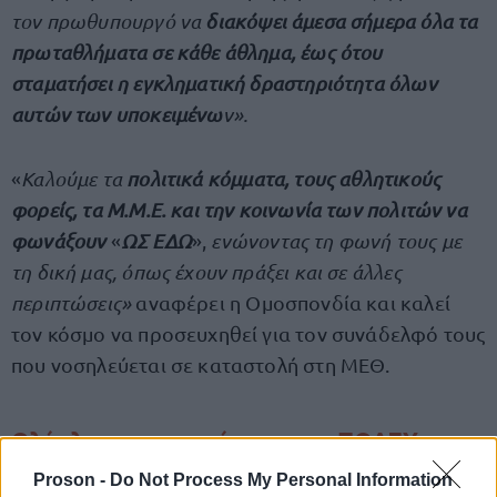
τον πρωθυπουργό να
διακόψει άμεσα σήμερα όλα τα
πρωταθλήματα σε κάθε άθλημα, έως ότου
σταματήσει η εγκληματική δραστηριότητα όλων
αυτών των υποκειμένω
ν».
«
Καλούμε τα
πολιτικά κόμματα, τους αθλητικούς
φορείς, τα Μ.Μ.Ε. και την κοινωνία των πολιτών να
φωνάξουν
«
ΩΣ ΕΔΩ
»,
ενώνοντας τη φωνή τους με
τη δική μας, όπως έχουν πράξει και σε άλλες
περιπτώσεις»
αναφέρει η Ομοσπονδία και καλεί
τον κόσμο να προσευχηθεί για τον συνάδελφό τους
που νοσηλεύεται σε καταστολή στη ΜΕΘ.
Ολόκληρη η ανακοίνωση της ΠΟΑΣΥ
Proson -
Do Not Process My Personal Information
Η ανακοίνωση της ΠΟΑΣΥ έχει ως εξής: