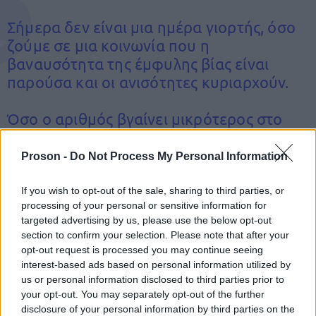
Σήμερα δεν είναι μια ημέρα γιορτής, όσο
ζούμε σε μια κοινωνία που η
βαναυσότητα της έμφυλης βίας είναι
παρούσα και οι ανισότητες κυριαρχούν.
Όσο ο αριθμός βγαίνει μικρότερος στο
μέτρημα και η πολιτεία δεν αναλαμβάνει
ουσιαστικές πρωτοβουλίες. Δεν αρκεί να
Proson -
Do Not Process My Personal Information
πενθούμε και να…
pic.twitter.com/UUMtfIan9G
If you wish to opt-out of the sale, sharing to third parties, or
processing of your personal or sensitive information for
targeted advertising by us, please use the below opt-out
— Stefanos Kasselakis - Στέφανος
section to confirm your selection. Please note that after your
Κασσελάκης (@skasselakis)
March 8,
opt-out request is processed you may continue seeing
interest-based ads based on personal information utilized by
2024
us or personal information disclosed to third parties prior to
your opt-out. You may separately opt-out of the further
disclosure of your personal information by third parties on the