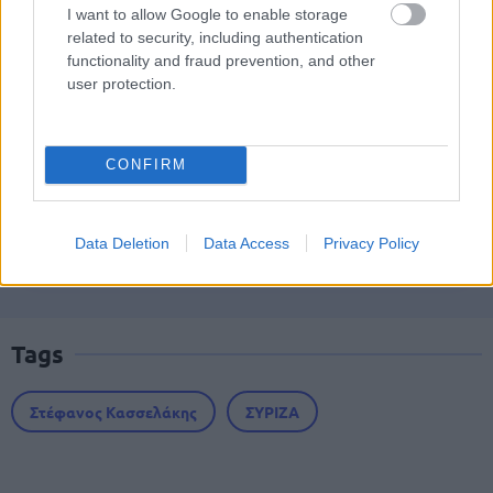
I want to allow Google to enable storage
Σωφρονιστικά καταστήματα: 416
related to security, including authentication
προσλήψεις χωρίς πτυχίο - Πού κάνετε
functionality and fraud prevention, and other
αίτηση
user protection.
CONFIRM
Νέος «Κηφισός» 40 χιλιομέτρων: Ο
δρόμος που φιλοδοξεί να λύσει το
κυκλοφοριακό στην Αθήνα
Data Deletion
Data Access
Privacy Policy
Tags
Στέφανος Κασσελάκης
ΣΥΡΙΖΑ