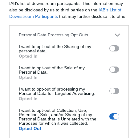
IAB’s list of downstream participants. This information may
also be disclosed by us to third parties on the
IAB’s List of
ΑΣΕΠ: Πιστοποίηση Αγγλικών σε
Downstream Participants
that may further disclose it to other
μόνο 2 ημέρες στα χέρια σας
third parties.
Please note that this website/app uses one or more Google
Personal Data Processing Opt Outs
services and may gather and store information including but
not limited to your visit or usage behaviour. You may click to
I want to opt-out of the Sharing of my
personal data.
grant or deny consent to Google and its third-party tags to
Opted In
use your data for below specified purposes in below Google
ΑΣΕΠ: Εξ αποστάσεως η πιο Εύκολη
consent section.
I want to opt-out of the Sale of my
Personal Data.
Πιστοποίηση Υπολογιστών σε 2
Opted In
μέρες
I want to opt-out of processing my
Personal Data for Targeted Advertising.
Opted In
I want to opt-out of Collection, Use,
Retention, Sale, and/or Sharing of my
Μάθε πρώτος όλες τις σημαντικές
Personal Data that Is Unrelated with the
Purposes for which it was collected.
ειδήσεις.
Opted Out
Βάλε το proson.gr στα αποτελέσματα