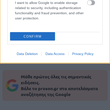
I want to allow Google to enable storage
related to security, including authentication
functionality and fraud prevention, and other
user protection.
ΑΣΕΠ: Εξ αποστάσεως η πιο Εύκολη
CONFIRM
Πιστοποίηση Υπολογιστών σε 2
μέρες
Data Deletion
Data Access
Privacy Policy
Μάθε πρώτος όλες τις σημαντικές
ειδήσεις.
Βάλε το proson.gr στα αποτελέσματα
αναζήτησης της Google