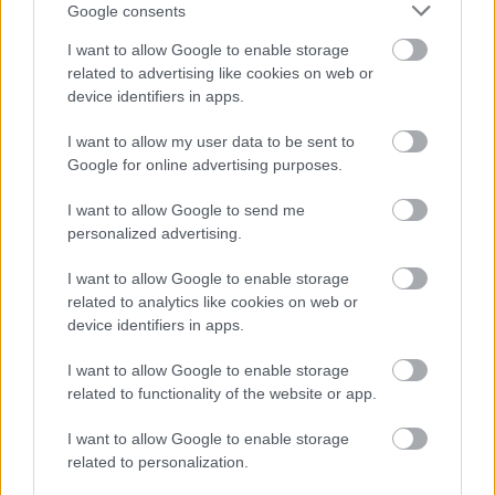
είχαν ήδη παρθεί αποφάσεις από
αφού
Google consents
υπηρεσιακούς παράγοντες
και είχαν ήδη
I want to allow Google to enable storage
δρομολογηθεί χωματουργικές παρεμβάσεις από
related to advertising like cookies on web or
device identifiers in apps.
εργολάβους.
I want to allow my user data to be sent to
κλιμάκιο όφειλε να είναι παρών και ήταν,
«Το
Google for online advertising purposes.
επικεντρώθηκα στην κρατική αρωγή των
I want to allow Google to send me
συγγενών των θυμάτων
» είπε και συμπλήρωσε
personalized advertising.
πως δεν υπήρξε κανείς ως μαρτυρία που να
I want to allow Google to enable storage
υποστήριξε ότι ο κ Τριαντόπουλος είπε σε κάποιον
related to analytics like cookies on web or
να παραβεί το καθήκον του η να συγκαλυφθεί
device identifiers in apps.
οτιδήποτε.
I want to allow Google to enable storage
related to functionality of the website or app.
I want to allow Google to enable storage
ΑΣΕΠ: Πιστοποίηση Αγγλικών σε
related to personalization.
μόνο 2 ημέρες στα χέρια σας