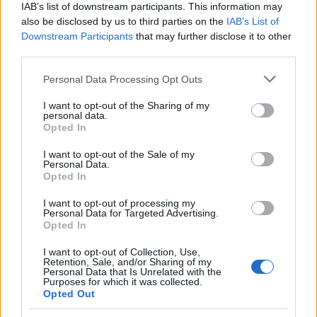
προανακριτικής επιτροπής που αφορά τον ίδιο και
IAB’s list of downstream participants. This information may
τις παρεμβάσεις στο χώρο αλλοίωσης του τραγικού
also be disclosed by us to third parties on the
IAB’s List of
Downstream Participants
that may further disclose it to other
δυστυχήματος των Τεμπών.
third parties.
Please note that this website/app uses one or more Google
Personal Data Processing Opt Outs
σχετίζεται με την
Εκτίμησε ότι η όλη συζήτηση
services and may gather and store information including but
τότε ιδιότητά του
και με την πρόθεση της
not limited to your visit or usage behaviour. You may click to
I want to opt-out of the Sharing of my
personal data.
grant or deny consent to Google and its third-party tags to
αντιπολίτευσης να χτυπήσει μέσω εκείνου την
Opted In
use your data for below specified purposes in below Google
κυβέρνηση, ενώ κάλεσε τα κόμματα να
consent section.
I want to opt-out of the Sale of my
αβάσιμη
υπερψηφίσουν την
όπως τη χαρακτήρισε
Personal Data.
Opted In
πρόταση του ΠΑΣΟΚ για να μην μείνει καμιά σκιά
και καμιά σκευωρία.
I want to opt-out of processing my
Personal Data for Targeted Advertising.
Opted In
Ανακοίνωσε επίσης την παραίτηση του, όπως είχε
I want to opt-out of Collection, Use,
προαναγγείλει, ενώ για την παρουσία του στον
Retention, Sale, and/or Sharing of my
Personal Data that Is Unrelated with the
τόπο της τραγωδίας υποστήριξε ότι η παρουσία του
Purposes for which it was collected.
Opted Out
στο πεδίο ως μέλος κυβερνητικού κλιμακίου έγινε