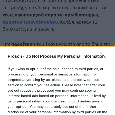
ΠΑΣΟΚ ΚΙΝΑΛ για τη σύσταση προανακριτικής
επιτροπής για ενδεχόμενα ποινικά αδικήματα του
τέως υφυπουργού παρά τω πρωθυπουργώ,
Χρήστου Τριαντόπουλου
.
Κατά ψηφισαν 12
βουλευτές, και παρών 4.
ν παραίτησή τ
Τη
ου έκανε γνωστή από το βήμα της
Βουλής ο υφυπουργός Κλιματικής Κρίσης και
Proson -
Do Not Process My Personal Information
Πολιτικής Προστασίας, Χρήστος Τριαντόπουλος.
If you wish to opt-out of the sale, sharing to third parties, or
Δεν έχω τίποτα να φοβηθώ και τίποτα να
«
processing of your personal or sensitive information for
κρύψω
targeted advertising by us, please use the below opt-out
, πρώτος θέλω να αναδειχθούν τα γεγονότα
section to confirm your selection. Please note that after your
και η αλήθεια και να φανούν οι σκοπιμότητες που
opt-out request is processed you may continue seeing
εξυπηρετούνται» δήλωσε ο τέως υφυπουργός
interest-based ads based on personal information utilized by
παρα τω πρωθυπουργώ Χρήστος Τριαντόπουλος,
us or personal information disclosed to third parties prior to
your opt-out. You may separately opt-out of the further
στο πλαίσιο της συζήτησης για συγκρότηση
disclosure of your personal information by third parties on the