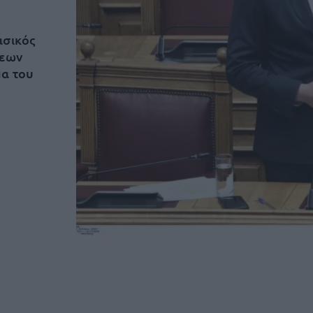
ασικός
σεων
μα του