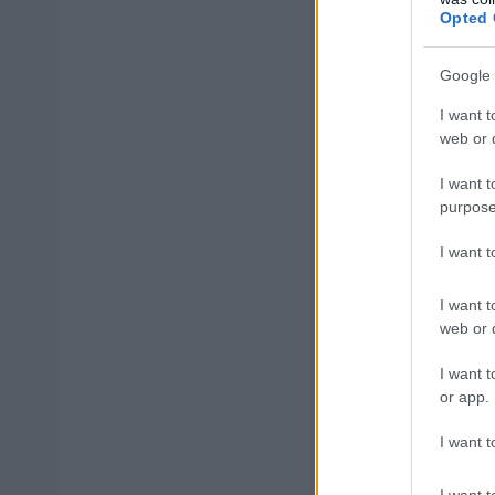
Opted 
Κλείνοντας, ο Π
προσδοκίες της κ
Google 
ασφάλεια και την
I want t
web or d
I want t
ΑΣΕΠ: Πισ
purpose
I want 
I want t
web or d
ΑΣΕΠ: Εξ 
I want t
μέρες
or app.
I want t
I want t