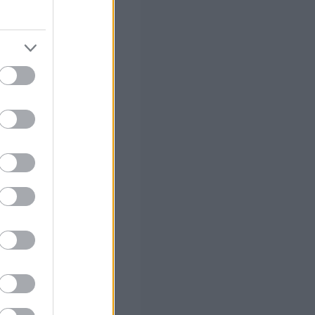
ανταποκριθεί στις
λίσουν την
 σας
στών σε 2