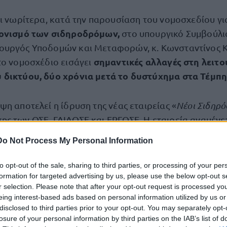
τι νωρίτερα, κατά την παρουσίαση του νομοσχεδίου γι
ρονισμό των σιδηροδρόμων,
στο υπουργικό Συμβούλι
ουργός Υποδομών και Μεταφορών, κ. Κωνσταντίνος 
σημαντικές αλλαγές στη λειτο
το νομοσχέδιο εισάγει
 δικτύου, δύο χρόνια μετά το δυστύχημα στα Τέμπη
η αποτελεί η ίδρυση της νέας εταιρείας «
Νέοι Σιδηρό
ς των ΟΣΕ, ΓΑΙΑΟΣΕ και ΕΡΓΟΣΕ. Η εταιρεία αναμένε
παράδ
 ιδιωτικοοικονομικά κριτήρια, ακολουθώντας το
Do Not Process My Personal Information
 κυβέρνηση, πρόκειται για μοντέλο που συνδυάζει
to opt-out of the sale, sharing to third parties, or processing of your per
formation for targeted advertising by us, please use the below opt-out s
r selection. Please note that after your opt-out request is processed y
 κ. Κυριάκος Μητσοτάκης δήλωσε ότι στόχος είναι ο
eing interest-based ads based on personal information utilized by us or
ων, με την ενσωμάτωση ευρωπαϊκών προτύπων ασφά
disclosed to third parties prior to your opt-out. You may separately opt-
losure of your personal information by third parties on the IAB’s list of
ΣΕ θα εφαρμόσει πλήρως τις συστάσεις της ΕΕ, δίνοντα