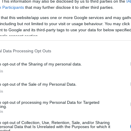
. This information may also be disclosed by us to third parties on the
IA
δύνων».
Participants
that may further disclose it to other third parties.
 that this website/app uses one or more Google services and may gath
 μέτρα ασφαλείας, ανακοινώθηκε ότι εντός τριμήνου 
including but not limited to your visit or usage behaviour. You may click 
ύστημα γεωεντοπισμού HEPOS, το οποίο θα είναι υποχ
 to Google and its third-party tags to use your data for below specifi
ogle consent section.
η καθολική εφαρμογή τηλεδιοίκησης
α, προβλέπεται
υ συστήματος ETCS και η ίδρυση Ενιαίου Κέντρου Ε
l Data Processing Opt Outs
 ανέφερε επίσης την εφαρμογή αυστηρών κριτηρίων 
o opt-out of the Sharing of my personal data.
αξύ των οποίων περιλαμβάνονται ψυχομετρικά τεστ σ
In
μεις και η λειτουργία νέων εκπαιδευτικών κέντρω
o opt-out of the Sale of my Personal Data.
In
to opt-out of processing my Personal Data for Targeted
αναβαθμίσει τον στόλο κα
ί και την Hellenic Train να
ing.
ηρεσίες, στο πλαίσιο της ευρύτερης προσπάθειας α
In
 συστήματος.
o opt-out of Collection, Use, Retention, Sale, and/or Sharing
ersonal Data that Is Unrelated with the Purposes for which it
lected.