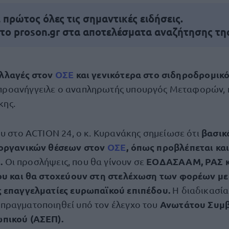
πρώτος όλες τις σημαντικές ειδήσεις.
 το proson.gr στα αποτελέσματα αναζήτησης τη
αλλαγές στον
ΟΣΕ
και γενικότερα στο σιδηροδρομικ
προανήγγειλε ο αναπληρωτής υπουργός Μεταφορών, 
κης.
βασικ
ου στο ACTION 24, ο κ. Κυρανάκης σημείωσε ότι
 οργανικών θέσεων στον
ΟΣΕ
, όπως προβλέπεται κα
.
ΕΟΔΑΣΑΑΜ, ΡΑΣ κα
Οι προσλήψεις, που θα γίνουν σε
ίου και θα στοχεύουν στη στελέχωση των φορέων με
ς επαγγελματίες ευρωπαϊκού επιπέδου.
Η διαδικασία
Ανωτάτου Συμ
πραγματοποιηθεί υπό τον έλεγχο του
πικού (ΑΣΕΠ).