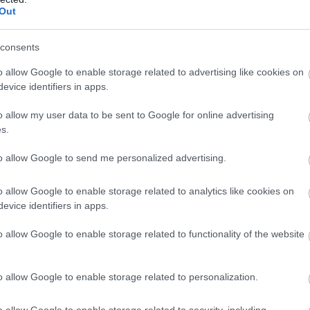
Out
ρωθυπουργός υπογράμμισε ότι:
«Η πολιτεία οφείλει να 
οινωνίας με ουσιαστικές μεταρρυθμίσεις που θα διασφα
consents
 αξιοπιστία των μεταφορών».
o allow Google to enable storage related to advertising like cookies on
evice identifiers in apps.
o allow my user data to be sent to Google for online advertising
τοποίηση Αγγλικών σε μόνο 2 ημέρες στα χέρια
s.
to allow Google to send me personalized advertising.
o allow Google to enable storage related to analytics like cookies on
evice identifiers in apps.
αποστάσεως η πιο Εύκολη Πιστοποίηση Υπολογι
o allow Google to enable storage related to functionality of the website
o allow Google to enable storage related to personalization.
o allow Google to enable storage related to security, including