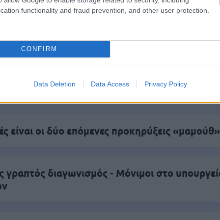
πρώτος όλες τις σημαντικές ειδήσεις.
cation functionality and fraud prevention, and other user protection.
 το proson.gr στα αποτελέσματα αναζήτησης τη
CONFIRM
είς Ειδήσεις
Data Deletion
Data Access
Privacy Policy
ς είναι οι δύο επόμενες προκηρύξεις «μαμούθ»
ς γραπτός διαγωνισμός - Μόνιμοι στο υπουργεί
ών