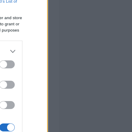
B’s List of
er and store
θα τεθεί σε
to grant or
ρεωτικό σε κάθε
ed purposes
, η
ποπτείας.
αξιολόγησης του
ε συνεργασία με
ν με σύγχρονους
ι τις
ναβάθμισης του