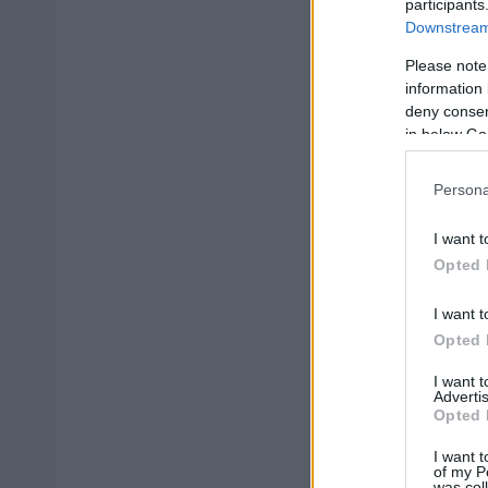
participants
Δεν μπορούμε αυ
Downstream 
δι
μπαίνουμε σε
Please note
μέτρα. Άρα η αντ
information 
deny consent
ευρωπαϊκό δημοσι
in below Go
μέτρα πρέπει να
πάρουν. Αν δεν τ
Persona
I want t
Opted 
ΑΣΕΠ: Πισ
I want t
Opted 
I want 
Advertis
Opted 
ΑΣΕΠ: Εξ 
I want t
μέρες
of my P
was col