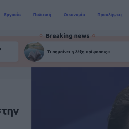
Εργασία
Πολιτική
Οικονομία
Προσλήψεις
Συντάξεις
Breaking news
ι
Τι σημαίνει η λέξη «ρίψασπις»
στην