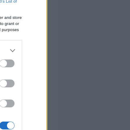
B’s List of
ατά 1 ευρώ
βέρνηση να λάβει
er and store
πώς δουλεύει το
to grant or
ed purposes
θέλουν παραπάνω
πού θα τα
ς», κατέληξε.
 σας
στών σε 2