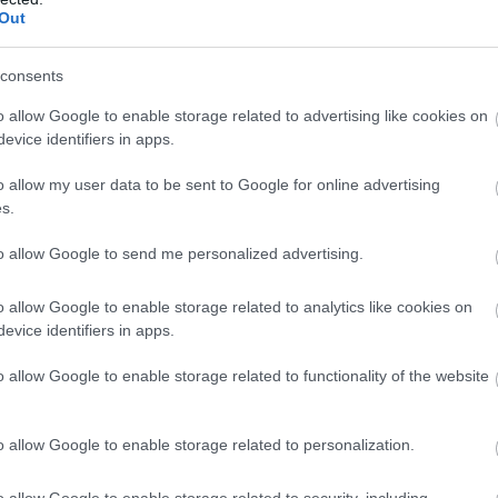
Out
consents
πρώτος όλες τις σημαντικές ειδήσεις.
o allow Google to enable storage related to advertising like cookies on
evice identifiers in apps.
 το proson.gr στα αποτελέσματα αναζήτησης τη
o allow my user data to be sent to Google for online advertising
s.
to allow Google to send me personalized advertising.
είς Ειδήσεις
o allow Google to enable storage related to analytics like cookies on
evice identifiers in apps.
o allow Google to enable storage related to functionality of the website
νιαίο επίδομα έως 210 ευρώ - Πώς θα τα πάρε
o allow Google to enable storage related to personalization.
 Βοηθός: Ανοίγουν οι αιτήσεις στις 24 Αυγούσ
o allow Google to enable storage related to security, including