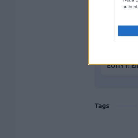
αλλάζει σ
authenti
Σωφρονιστ
κάνετε αί
ΕΟΠΥΥ: Επ
Tags