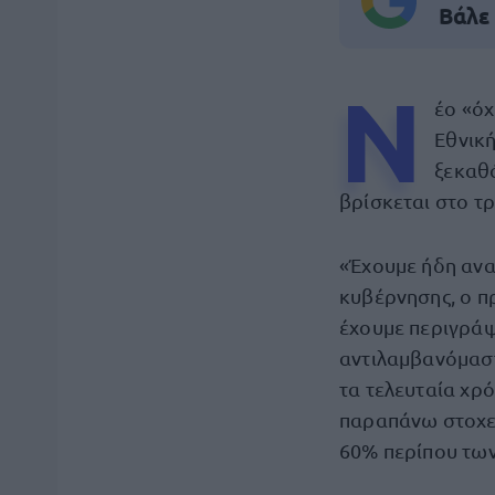
Βάλε
Ν
έο «όχ
Εθνική
ξεκαθά
βρίσκεται στο τ
«Έχουμε ήδη ανα
κυβέρνησης, ο π
έχουμε περιγράψε
αντιλαμβανόμαστ
τα τελευταία χρό
παραπάνω στοχε
60% περίπου των