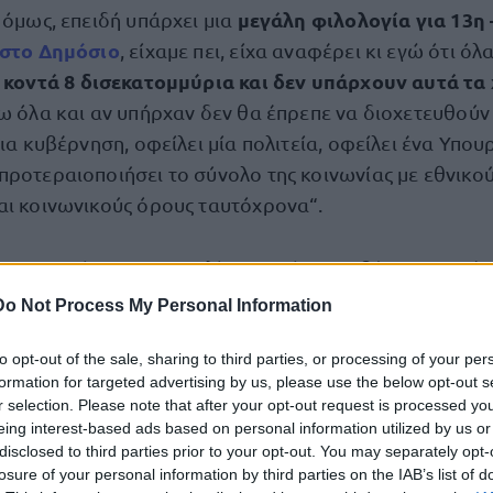
μεγάλη φιλολογία για 13η 
 όμως, επειδή υπάρχει μια
 στο Δημόσιο
, είχαμε πει, είχα αναφέρει κι εγώ ότι όλ
κοντά 8 δισεκατομμύρια και δεν υπάρχουν αυτά τα
ι
ω όλα και αν υπήρχαν δεν θα έπρεπε να διοχετευθούν εκ
μια κυβέρνηση, οφείλει μία πολιτεία, οφείλει ένα Υπου
προτεραιοποιήσει το σύνολο της κοινωνίας με εθνικού
αι κοινωνικούς όρους ταυτόχρονα“.
κυβέρνηση παίρν
κατηγορίες της αντιπολίτευσης ότι η
και επιστρέφει 1
, τόνισε: «Δεν έχει καταλάβει η αντ
Do Not Process My Personal Information
δημοσιονομικό πλαίσιο της Ευρωπαϊκής Ένωσης. Είναι 
της Φυσικής. Έχουμε πλέον ένα άλλο πλαίσιο στο οποί
to opt-out of the sale, sharing to third parties, or processing of your per
formation for targeted advertising by us, please use the below opt-out s
ποία δίνουμε το 1,1 δισεκατομμύριο είναι ο δημοσιον
r selection. Please note that after your opt-out request is processed y
υ μπορούσαμε φέτος να έρθουμε και να παρέμβουμε 
eing interest-based ads based on personal information utilized by us or
ία.
disclosed to third parties prior to your opt-out. You may separately opt-
losure of your personal information by third parties on the IAB’s list of