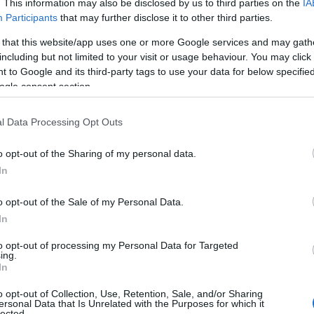
. This information may also be disclosed by us to third parties on the
IA
τό να το υπερβούμε κατά 1 ευρώ. Αν το υπερβούμε κ
Participants
that may further disclose it to other third parties.
αδικασία υπερβολικού ελλείμματος
και οφείλει η κυ
 that this website/app uses one or more Google services and may gath
ιπολίτευση, αν έχει αυτή την άποψη, αφού καταλάβει 
including but not limited to your visit or usage behaviour. You may click 
 to Google and its third-party tags to use your data for below specifi
ονομικό πλαίσιο, πρέπει να έρθει και να πει τι; Αν 
ogle consent section.
 μας πουν ποιόν θα φορολογήσουν, πότε και πώς. Από 
ο πουν, οτιδήποτε άλλο είναι, ξέρετε, δωρεάν διάλογο
l Data Processing Opt Outs
o opt-out of the Sharing of my personal data.
In
τοποίηση Αγγλικών σε μόνο 2 ημέρες στα χέρια
o opt-out of the Sale of my Personal Data.
In
to opt-out of processing my Personal Data for Targeted
ing.
In
αποστάσεως η πιο Εύκολη Πιστοποίηση Υπολογι
o opt-out of Collection, Use, Retention, Sale, and/or Sharing
ersonal Data that Is Unrelated with the Purposes for which it
lected.