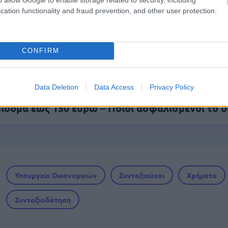
το πρόγραμμα
cation functionality and fraud prevention, and other user protection.
ικά καταστήματα: 416 προσλήψεις χωρίς πτυχί
CONFIRM
τηση
Data Deletion
Data Access
Privacy Policy
ίδομα έως 150 ευρώ – Ποιοι ασφαλισμένοι το δ
Υπουργείο Οικονομικών
Συνταξιούχοι
Χρήματα
Συνταξιοδότηση