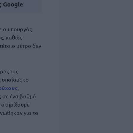
ς Google
 ο υπουργός
ης
, καθώς
τέτοιο μέτρο δεν
ρος της
 οποίους το
ούχους
,
ς
σε ένα βαθμό
α στηρίξουμε
ινώθηκαν για το