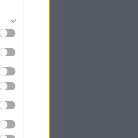
ς Google
τε
του – Τι