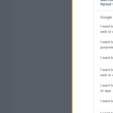
Opted 
Google 
Μάθε 
I want t
web or d
Βάλε
I want t
purpose
I want 
Δημοφιλ
I want t
web or d
I want t
ΟΠΕΚΑ: Μη
or app.
I want t
Προσωπικός
I want t