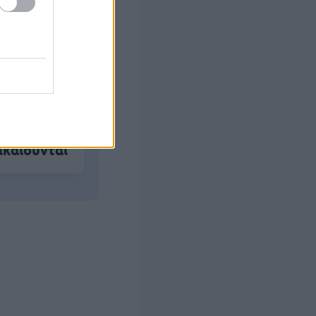
ο - Πού
ικαιούνται