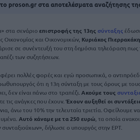
 το proson.gr στα αποτελέσματα αναζήτησης τη
επιστροφής της 13ης
σύνταξης
ι» στα σενάριο
έδωσε
Κυριάκος Πιερρακάκ
ς Οικονομίας και Οικονομικών,
ρισε σε συνέντευξή του στη δημόσια τηλεόραση πως 
ραπέζι των συζητήσεων.
φέρει πολλές φορές και εγώ προσωπικά, ο αντιπρόεδ
ρωθυπουργός ότι η 13η σύνταξη με τους όρους με τους
Ακούμε τους
συνταξι
ι, δεν είναι πάνω στο τραπέζι.
Έχουν αυξηθεί οι συντάξει
ε τις ανάγκες που έχουν.
νια, άνω του 10% την τελευταία τριετία. Οφείλουμε ν
Αυτό κάναμε με τα 250 ευρώ
υμένα.
, τα οποία ανακο
 συνταξιούχων», δήλωσε ο υπουργός στην ΕΡΤ.