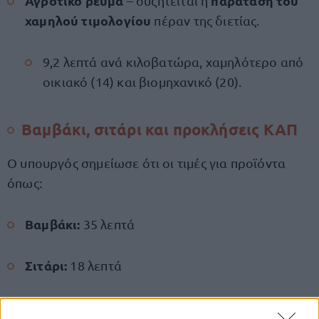
Αγροτικό ρεύμα
παράταση του
– συζητείται η
χαμηλού τιμολογίου
πέραν της διετίας.
9,2 λεπτά ανά κιλοβατώρα, χαμηλότερο από
οικιακό (14) και βιομηχανικό (20).
Βαμβάκι, σιτάρι και προκλήσεις ΚΑΠ
Ο υπουργός σημείωσε ότι οι τιμές για προϊόντα
όπως:
Βαμβάκι:
35 λεπτά
Σιτάρι:
18 λεπτά
πιέζουν τη βιωσιμότητα των παραγωγών
, ενώ η