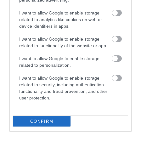
personalized advertising.
I want to allow Google to enable storage
related to analytics like cookies on web or
device identifiers in apps.
ΑΣΕΠ: Πιστοποίηση Αγγλικών σε
μόνο 2 ημέρες στα χέρια σας
I want to allow Google to enable storage
related to functionality of the website or app.
I want to allow Google to enable storage
related to personalization.
I want to allow Google to enable storage
ΑΣΕΠ: Εξ αποστάσεως η πιο Εύκολη
related to security, including authentication
Πιστοποίηση Υπολογιστών σε 2
functionality and fraud prevention, and other
user protection.
μέρες
CONFIRM
Μάθε πρώτος όλες τις σημαντικές