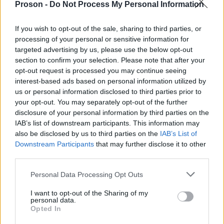
συζήτηση πρέπει να επεκταθεί σε:
Proson -
Do Not Process My Personal Information
If you wish to opt-out of the sale, sharing to third parties, or
Νέα Κοινή Αγροτική Πολιτική (ΚΑΠ)
processing of your personal or sensitive information for
targeted advertising by us, please use the below opt-out
section to confirm your selection. Please note that after your
Χρηματοδότηση
opt-out request is processed you may continue seeing
interest-based ads based on personal information utilized by
Εμπορικές συμφωνίες της ΕΕ, π.χ. είσοδος
us or personal information disclosed to third parties prior to
your opt-out. You may separately opt-out of the further
Ουκρανίας στην αγορά.
disclosure of your personal information by third parties on the
IAB’s list of downstream participants. This information may
also be disclosed by us to third parties on the
IAB’s List of
σοβαρά
Η ένταση των κινητοποιήσεων προκαλεί
Downstream Participants
that may further disclose it to other
προβλήματα στην οικονομία και τις
third parties.
μετακινήσεις
στραφούν και
, τα οποία μπορεί να
Please note that this website/app uses one or more Google
Personal Data Processing Opt Outs
κατά των αγροτών
.
services and may gather and store information including but
not limited to your visit or usage behaviour. You may click to
I want to opt-out of the Sharing of my
personal data.
grant or deny consent to Google and its third-party tags to
διάλογο και
Ο κ. Τσιάρας κάλεσε σε
Opted In
use your data for below specified purposes in below Google
αποκλιμάκωση
, τονίζοντας ότι μόνο έτσι μπορούν