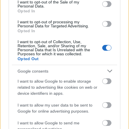
consent section.
I want to opt-out of the Sale of my
λύσεις πριν τις γιορτές των
να βρεθούν
Personal Data.
Opted In
Χριστουγέννων
.
I want to opt-out of processing my
Personal Data for Targeted Advertising.
Opted In
Κτηνοτροφία, ευλογιά και
αποζημιώσεις
I want to opt-out of Collection, Use,
Retention, Sale, and/or Sharing of my
Personal Data that Is Unrelated with the
Αποζημιώσεις για ευλογιά:
έως 250 ευρώ ανά
Purposes for which it was collected.
Opted Out
ζώο, συνολικά >180 εκατ. ευρώ.
Google consents
Εμβολιασμός:
καθαρά επιστημονικό ζήτημα, με
I want to allow Google to enable storage
εξαγωγές φέτας
επιπτώσεις στις
.
related to advertising like cookies on web or
device identifiers in apps.
συζήτηση και η
Ο υπουργός υπογράμμισε ότι η
I want to allow my user data to be sent to
εύρεση λύσης είναι μονόδρομος
Google for online advertising purposes.
, τόσο για τη
ομαλή
στήριξη των αγροτών όσο και για την
I want to allow Google to send me
λειτουργία της κοινωνίας
.