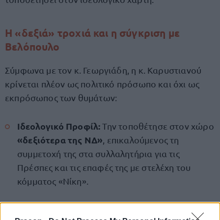
Η «δεξιά» τροχιά και η σύγκριση με
Βελόπουλο
Σύμφωνα με τον κ. Γεωργιάδη, η κ. Καρυστιανού
κρίνεται πλέον ως πολιτικό πρόσωπο και όχι ως
εκπρόσωπος των θυμάτων:
Ιδεολογικό Προφίλ:
Την τοποθέτησε στον χώρο
«δεξιότερα της ΝΔ»
, επικαλούμενος τη
συμμετοχή της στα συλλαλητήρια για τις
Πρέσπες και τις επαφές της με στελέχη του
κόμματος «Νίκη».
Αποχώρηση από τον Σύλλογο:
Ισχυρίστηκε ότι