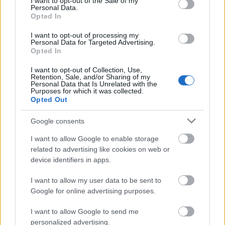
I want to opt-out of the Sale of my
Personal Data.
ΑΣΕΠ: Πιστοποίηση Αγγλικών σε
Opted In
μόνο 2 ημέρες στα χέρια σας
I want to opt-out of processing my
Personal Data for Targeted Advertising.
Opted In
I want to opt-out of Collection, Use,
Retention, Sale, and/or Sharing of my
Personal Data that Is Unrelated with the
Purposes for which it was collected.
ΑΣΕΠ: Εξ αποστάσεως η πιο Εύκολη
Opted Out
Πιστοποίηση Υπολογιστών σε 2
Google consents
μέρες
I want to allow Google to enable storage
related to advertising like cookies on web or
device identifiers in apps.
I want to allow my user data to be sent to
Μάθε πρώτος όλες τις σημαντικές
Google for online advertising purposes.
ειδήσεις.
Βάλε το proson.gr στα αποτελέσματα
I want to allow Google to send me
αναζήτησης της Google
personalized advertising.