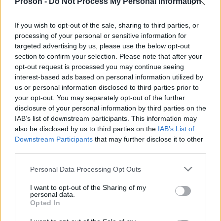
Proson -
Do Not Process My Personal Information
«δεν παραιτήθηκε, την
η κ. Καρυστιανού
έδιωξαν»
από τον Σύλλογο Θυμάτων Τεμπών,
If you wish to opt-out of the sale, sharing to third parties, or
αμφισβητώντας τον τρόπο με τον οποίο
processing of your personal or sensitive information for
ολοκληρώθηκε η θητεία της.
targeted advertising by us, please use the below opt-out
section to confirm your selection. Please note that after your
opt-out request is processed you may continue seeing
Πολιτική Απειλή:
Παρομοίασε τον λόγο της με
interest-based ads based on personal information utilized by
Κυριάκου Βελόπουλου
εκείνον του
, εκτιμώντας
us or personal information disclosed to third parties prior to
your opt-out. You may separately opt-out of the further
ωστόσο ότι το νέο της πολιτικό εγχείρημα δεν
disclosure of your personal information by third parties on the
αποτελεί ουσιαστική απειλή για τα ποσοστά της
IAB’s list of downstream participants. This information may
Νέας Δημοκρατίας.
also be disclosed by us to third parties on the
IAB’s List of
Downstream Participants
that may further disclose it to other
third parties.
Please note that this website/app uses one or more Google
Personal Data Processing Opt Outs
services and may gather and store information including but
not limited to your visit or usage behaviour. You may click to
I want to opt-out of the Sharing of my
personal data.
grant or deny consent to Google and its third-party tags to
Opted In
use your data for below specified purposes in below Google
consent section.