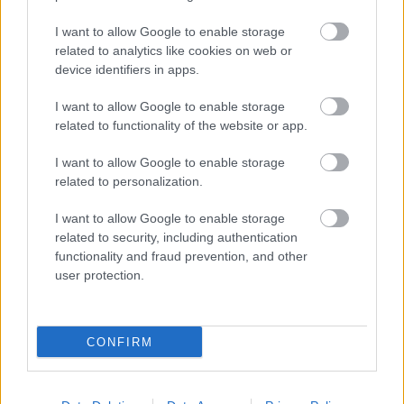
I want to allow Google to enable storage
related to analytics like cookies on web or
device identifiers in apps.
Δημοφιλείς Ειδήσεις
I want to allow Google to enable storage
related to functionality of the website or app.
I want to allow Google to enable storage
related to personalization.
Πυροσβεστική Σχολή: Νέος
κανονισμός για δόκιμους – Τι αλλάζει
I want to allow Google to enable storage
σε διαμονή, σίτιση και πρακτική
related to security, including authentication
εκπαίδευση
functionality and fraud prevention, and other
user protection.
Σχολεία: 42 προσλήψεις καθαριστών
CONFIRM
στον Δήμο Ηγουμενίτσας