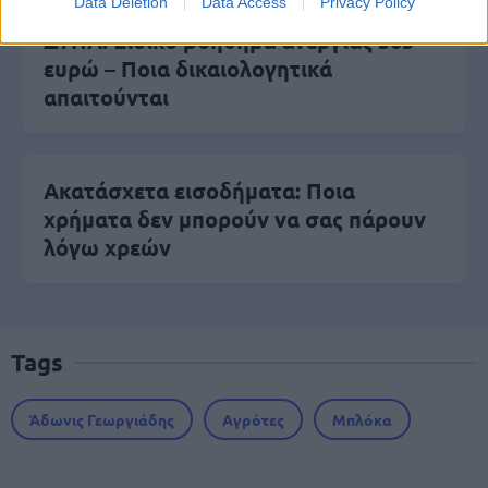
Data Deletion
Data Access
Privacy Policy
ΔΥΠΑ: Ειδικό βοήθημα ανεργίας 565
ευρώ – Ποια δικαιολογητικά
απαιτούνται
Ακατάσχετα εισοδήματα: Ποια
χρήματα δεν μπορούν να σας πάρουν
λόγω χρεών
Tags
Άδωνις Γεωργιάδης
Αγρότες
Μπλόκα