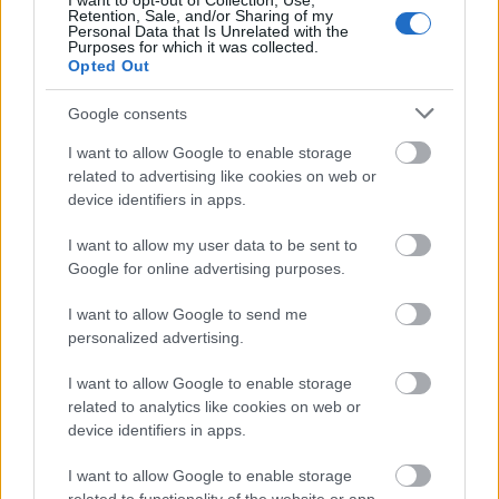
I want to opt-out of Collection, Use,
Retention, Sale, and/or Sharing of my
Personal Data that Is Unrelated with the
Υφυπουργός: Ιάσονας Φωτήλας
Purposes for which it was collected.
Opted Out
ΥΠΟΥΡΓΕΙΟ ΜΕΤΑΝΑΣΤΕΥΣΗΣ ΚΑΙ ΑΣΥΛΟΥ
Google consents
I want to allow Google to enable storage
Υπουργός: Θάνος Πλεύρης
related to advertising like cookies on web or
Υφυπουργός: Σέβη Βολουδάκη
device identifiers in apps.
I want to allow my user data to be sent to
ΥΠΟΥΡΓΕΙΟ ΚΟΙΝΩΝΙΚΗΣ ΣΥΝΟΧΗΣ ΚΑΙ
Google for online advertising purposes.
ΟΙΚΟΓΕΝΕΙΑΣ
I want to allow Google to send me
personalized advertising.
Υπουργός: Δόμνα Μιχαηλίδου
I want to allow Google to enable storage
related to analytics like cookies on web or
Υφυπουργός: Έλενα Ράπτη
device identifiers in apps.
ΥΠΟΥΡΓΕΙΟ ΑΓΡΟΤΙΚΗΣ ΑΝΑΠΤΥΞΗΣ ΚΑΙ
I want to allow Google to enable storage