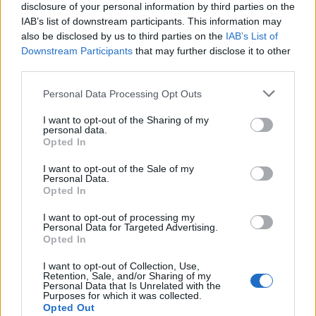
disclosure of your personal information by third parties on the
IAB’s list of downstream participants. This information may
also be disclosed by us to third parties on the
IAB’s List of
Downstream Participants
that may further disclose it to other
ΑΣΕΠ: Πιστοποίηση Αγγλικών σε
third parties.
μόνο 2 ημέρες στα χέρια σας
Please note that this website/app uses one or more Google
Personal Data Processing Opt Outs
services and may gather and store information including but
not limited to your visit or usage behaviour. You may click to
I want to opt-out of the Sharing of my
personal data.
grant or deny consent to Google and its third-party tags to
Opted In
use your data for below specified purposes in below Google
consent section.
I want to opt-out of the Sale of my
ΑΣΕΠ: Εξ αποστάσεως η πιο Εύκολη
Personal Data.
Opted In
Πιστοποίηση Υπολογιστών σε 2
μέρες
I want to opt-out of processing my
Personal Data for Targeted Advertising.
Opted In
I want to opt-out of Collection, Use,
Retention, Sale, and/or Sharing of my
Personal Data that Is Unrelated with the
Purposes for which it was collected.
Μάθε πρώτος όλες τις σημαντικές
Opted Out