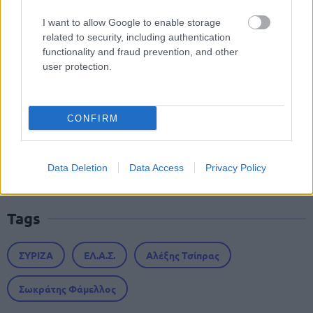
Προσωπικός Βοηθός: Ανοίγουν οι
I want to allow Google to enable storage
αιτήσεις στις 24 Αυγούστου – Τι
related to security, including authentication
αλλάζει στο πρόγραμμα
functionality and fraud prevention, and other
user protection.
Σωφρονιστικά καταστήματα: 416
CONFIRM
προσλήψεις χωρίς πτυχίο - Πού κάνετε
αίτηση
Data Deletion
Data Access
Privacy Policy
Tags
ΣΥΡΙΖΑ
ΕΛ.Α.Σ.
Αλέξης Τσίπρας
Σωκράτης Φάμελλος