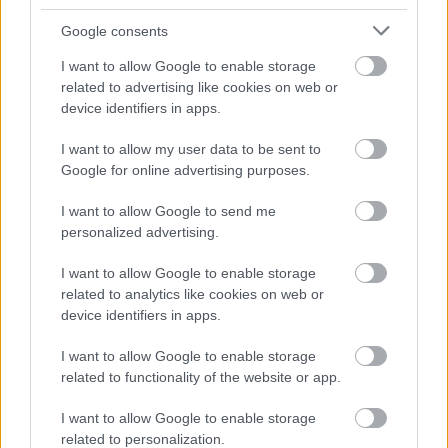
ειδήσεις.
Βάλε το proson.gr στα αποτελέσματα
Google consents
αναζήτησης της Google
I want to allow Google to enable storage
related to advertising like cookies on web or
device identifiers in apps.
I want to allow my user data to be sent to
Δημοφιλείς Ειδήσεις
Google for online advertising purposes.
I want to allow Google to send me
personalized advertising.
ΟΠΕΚΑ: Μηνιαίο επίδομα έως 210
I want to allow Google to enable storage
ευρώ - Πώς θα τα πάρετε
related to analytics like cookies on web or
device identifiers in apps.
I want to allow Google to enable storage
Τι σημαίνει η λέξη «σιγαλός»
related to functionality of the website or app.
I want to allow Google to enable storage
related to personalization.