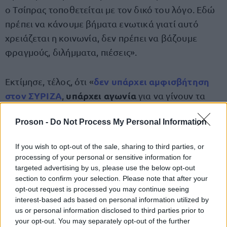
ο Τσίπρας τοποθετείται με τον δικό του λόγο. Εδώ
πρέπει να κάνουμε βήματα ενωτικά γιατί αυτό
χρειάζεται η κοινωνία, δεν πρέπει να βάζουμε
φραγμούς, διλήμματα, πιέσεις».
δεν υπάρχει αμφισβήτηση
Εκτίμησε, τέλος, ότι «
στον ΣΥΡΙΖΑ
υπάρχει αγωνία
,
για να γίνουν τα
πράγματα πιο γρήγορα» για να συμπληρώσει ότι
Proson -
Do Not Process My Personal Information
«δεν θα αφήσω την κατάσταση να μείνει σε ένα
τέλμα και μια ασάφεια, θα ζητηθούν ευθύνες» ενώ
If you wish to opt-out of the sale, sharing to third parties, or
ξεκαθάρισε για τον Παύλο Πολάκη ότι «δεν
processing of your personal or sensitive information for
υπαρχει να κάνω πίσω στην κρίση μου ότι ήταν
targeted advertising by us, please use the below opt-out
section to confirm your selection. Please note that after your
απαράδεκτη συμπεριφορά».
opt-out request is processed you may continue seeing
interest-based ads based on personal information utilized by
βίντεο
Δείτε το σχετικό
:
us or personal information disclosed to third parties prior to
your opt-out. You may separately opt-out of the further