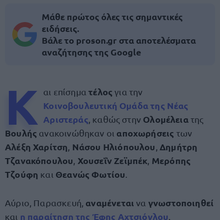
Μάθε πρώτος όλες τις σημαντικές
ειδήσεις.
Βάλε το proson.gr στα αποτελέσματα
αναζήτησης της Google
Κ
τέλος
αι επίσημα
για την
Κοινοβουλευτική Ομάδα της Νέας
Αριστεράς
Ολομέλεια
, καθώς στην
της
Βουλής
αποχωρήσεις
ανακοινώθηκαν οι
των
Αλέξη Χαρίτση
Νάσου Ηλιόπουλου
Δημήτρη
,
,
Τζανακόπουλου
Χουσεΐν Ζεϊμπέκ
Μερόπης
,
,
Τζούφη
Θεανώς Φωτίου
και
.
αναμένεται
γνωστοποιηθεί
Αύριο, Παρασκευή,
να
η παραίτηση της Έφης Αχτσιόγλου
και
.