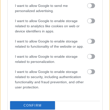
Μάθε πρώτος όλες τις σημαντικές
I want to allow Google to send me
ειδήσεις.
personalized advertising.
Βάλε το proson.gr στα αποτελέσματα
I want to allow Google to enable storage
αναζήτησης της Google
related to analytics like cookies on web or
device identifiers in apps.
I want to allow Google to enable storage
related to functionality of the website or app.
Δημοφιλείς Ειδήσεις
I want to allow Google to enable storage
related to personalization.
I want to allow Google to enable storage
Ανοικτές 1.779 θέσεις εργασίας στο
related to security, including authentication
Δημόσιο (χωρίς πτυχίο)
functionality and fraud prevention, and other
user protection.
Πυροσβεστική Σχολή: Νέος
CONFIRM
κανονισμός για δόκιμους – Τι αλλάζει