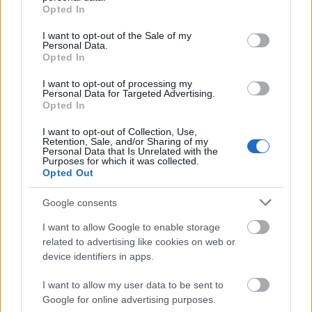
σκοτεινών συμφερόντων, και βέβαια του ίδιου του
grant or deny consent to Google and its third-party tags to
Opted In
use your data for below specified purposes in below Google
κυρίου Μητσοτάκη».
consent section.
I want to opt-out of the Sale of my
Personal Data.
Opted In
I want to opt-out of processing my
ΑΣΕΠ: Πιστοποίηση Αγγλικών σε
Personal Data for Targeted Advertising.
μόνο 2 ημέρες στα χέρια σας
Opted In
I want to opt-out of Collection, Use,
Retention, Sale, and/or Sharing of my
Personal Data that Is Unrelated with the
Purposes for which it was collected.
Opted Out
Google consents
ΑΣΕΠ: Εξ αποστάσεως η πιο Εύκολη
Πιστοποίηση Υπολογιστών σε 2
I want to allow Google to enable storage
μέρες
related to advertising like cookies on web or
device identifiers in apps.
I want to allow my user data to be sent to
Google for online advertising purposes.