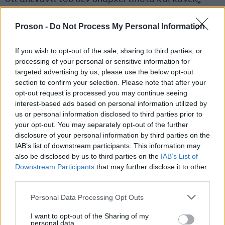
Είναι αλγεινό αυτό το οποίο συμβαίνει, είναι
Proson -
Do Not Process My Personal Information
βαθύτατα αντιδημοκρατικό
, από έναν πρώην
If you wish to opt-out of the sale, sharing to third parties, or
πρωθυπουργό που παραβίασε και την εντολή του
processing of your personal or sensitive information for
ως πρωθυπουργού και την εντολή του ως αρχηγού
targeted advertising by us, please use the below opt-out
της αξιωματικής αντιπολίτευσης από το ‘19 μέχρι το
section to confirm your selection. Please note that after your
opt-out request is processed you may continue seeing
‘23 και γι' αυτό καταψηφίστηκε, και βεβαίως την
interest-based ads based on personal information utilized by
αποστολή της αντιπολίτευσης και της αξιωματικής
us or personal information disclosed to third parties prior to
αντιπολίτευσης, γιατί αυτή την εντολή πήρε και το
your opt-out. You may separately opt-out of the further
disclosure of your personal information by third parties on the
2023.
IAB’s list of downstream participants. This information may
also be disclosed by us to third parties on the
IAB’s List of
Downstream Participants
that may further disclose it to other
πρωτοφανές
Είναι
να προσπαθείς να διαλύσεις την
third parties.
αντιπολίτευση εντός Βουλής. Δεν έχει καμία σχέση
Please note that this website/app uses one or more Google
αυτό ούτε με νέο, ούτε με πολιτικό, ούτε με
Personal Data Processing Opt Outs
services and may gather and store information including but
δημοκρατία. Έχει σχέση με εξυπηρέτηση των πιο
not limited to your visit or usage behaviour. You may click to
I want to opt-out of the Sharing of my
personal data.