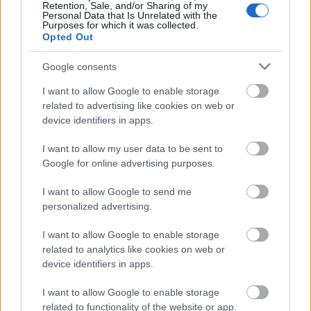
Retention, Sale, and/or Sharing of my
Personal Data that Is Unrelated with the
Purposes for which it was collected.
Υγειονομική περίθαλψη
Opted Out
Google consents
Ψυχοκοινωνική υποστήριξη
I want to allow Google to enable storage
related to advertising like cookies on web or
Εξειδικευμένες συνθήκες υποδοχής
device identifiers in apps.
I want to allow my user data to be sent to
Τι αλλάζει για την αλληλεγγύη μεταξύ
Google for online advertising purposes.
των κρατών-μελών
I want to allow Google to send me
Η κυβέρνηση υποστηρίζει ότι οι νέοι ευρωπαϊκοί
personalized advertising.
μηχανισμοί λειτουργούν προς όφελος χωρών
I want to allow Google to enable storage
πρώτης γραμμής, όπως η Ελλάδα.
related to analytics like cookies on web or
device identifiers in apps.
Σύμφωνα με την υφυπουργό, με την εφαρμογή του
I want to allow Google to enable storage
διαγράφονται οι εκκρεμείς
Συμφώνου
related to functionality of the website or app.