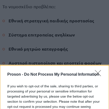
Το νομοσχέδιο προβλέπει:
Εθνική στρατηγική παιδικής προστασίας
Σύστημα επιτροπείας ανηλίκων
Εθνικό μητρώο καταγραφής
Αυστηρή πιστοποίηση και εποπτεία φορέων
φιλοξενίας
Proson -
Do Not Process My Personal Information
Αξιολόγηση του βέλτιστου συμφέροντος κάθε
If you wish to opt-out of the sale, sharing to third parties, or
παιδιού
processing of your personal or sensitive information for
targeted advertising by us, please use the below opt-out
section to confirm your selection. Please note that after your
Παράλληλα, στις περιπτώσεις αμφισβήτησης της
opt-out request is processed you may continue seeing