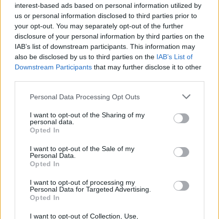
τεκμήριο της
ηλικίας εφαρμόζεται το
interest-based ads based on personal information utilized by
us or personal information disclosed to third parties prior to
ανηλικότητας
μέχρι την ολοκλήρωση της σχετικής
your opt-out. You may separately opt-out of the further
αξιολόγησης.
disclosure of your personal information by third parties on the
IAB’s list of downstream participants. This information may
also be disclosed by us to third parties on the
IAB’s List of
Ζώνες ασφαλείας και υποστήριξη
Downstream Participants
that may further disclose it to other
ευάλωτων ομάδων
third parties.
Please note that this website/app uses one or more Google
Personal Data Processing Opt Outs
ειδικές Ζώνες
Το νέο πλαίσιο προβλέπει
services and may gather and store information including but
Ασφαλείας για ανηλίκους
εντός των δομών
not limited to your visit or usage behaviour. You may click to
I want to opt-out of the Sharing of my
personal data.
grant or deny consent to Google and its third-party tags to
φιλοξενίας, με στόχο την ενίσχυση της προστασίας
Opted In
use your data for below specified purposes in below Google
τους.
consent section.
I want to opt-out of the Sale of my
Personal Data.
Opted In
Επιπλέον, ενισχύονται οι διαδικασίες αναγνώρισης
I want to opt-out of processing my
ευαλωτότητας, ώστε άτομα με ιδιαίτερες ανάγκες,
Personal Data for Targeted Advertising.
θύματα βασανιστηρίων, βίας ή κακοποίησης να
Opted In
έχουν ταχύτερη πρόσβαση σε:
I want to opt-out of Collection, Use,