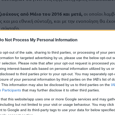
ιούχους από Μάιο του 2016 και μετά,
οι οποίοι λαμ
 και μια εθνική σύνταξη, και με την ενοποίηση θα έχο
 σύνταξη.
υς λόγω θανάτου
Do Not Process My Personal Information
με δύο ανταποδοτικές και μια εθνικ
ετά τον Μάιο του 2016 και αργότερα για δικαιούχους
to opt-out of the sale, sharing to third parties, or processing of your per
ς και δύο εθνικές συντάξεις από παράλληλη ασφάλιση
formation for targeted advertising by us, please use the below opt-out s
υ του 2016.
r selection. Please note that after your opt-out request is processed y
eing interest-based ads based on personal information utilized by us or
ς με παράλληλη ασφάλιση που πήραν τη μια σύνταξ
disclosed to third parties prior to your opt-out. You may separately opt-
losure of your personal information by third parties on the IAB’s list of
υν δικαίωμα για τη δεύτερη σύνταξη μετά τον Μάιο τ
. This information may also be disclosed by us to third parties on the
IA
Participants
that may further disclose it to other third parties.
 that this website/app uses one or more Google services and may gath
νταξιούχους που λαμβάνουν δύο επανυπολογισμένε
including but not limited to your visit or usage behaviour. You may click 
σφάλιση.
 to Google and its third-party tags to use your data for below specifi