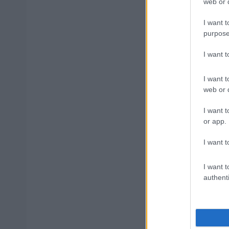
web or d
I want t
Δημοφιλ
purpose
I want 
I want t
ΑΣΕΠ: Αυτέ
web or d
I want t
or app.
ΑΣΕΠ: Νέο
Εξωτερικ
I want t
I want t
authenti
ΔΥΠΑ: 1.00
αίτηση