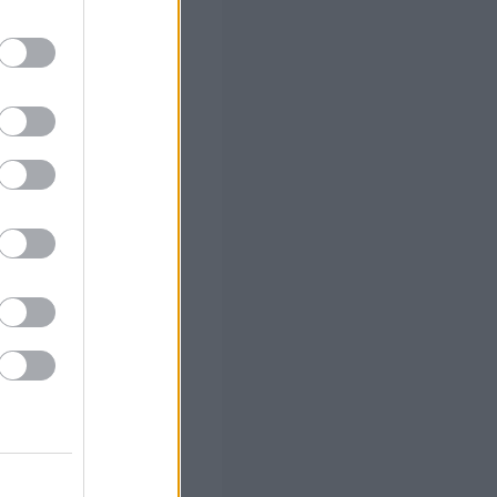
 (με μόρια)
ο
νετε