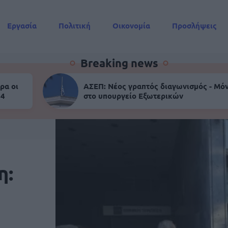
Εργασία
Πολιτική
Οικονομία
Προσλήψεις
Συντάξεις
Breaking news
ρα οι
ΑΣΕΠ: Νέος γραπτός διαγωνισμός - Μόν
 4
στο υπουργείο Εξωτερικών
η: