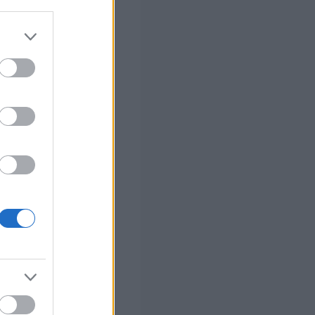
 σας
στών σε 2
ς Google