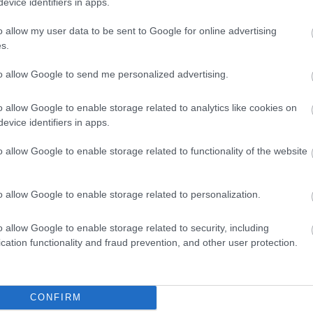
evice identifiers in apps.
o allow my user data to be sent to Google for online advertising
είς Ειδήσεις
s.
to allow Google to send me personalized advertising.
o allow Google to enable storage related to analytics like cookies on
ς είναι οι δύο επόμενες προκηρύξεις «μαμούθ»
evice identifiers in apps.
o allow Google to enable storage related to functionality of the website
ς γραπτός διαγωνισμός - Μόνιμοι στο υπουργεί
ών
o allow Google to enable storage related to personalization.
o allow Google to enable storage related to security, including
cation functionality and fraud prevention, and other user protection.
0 προσλήψεις με μισθό έως 1.250€ - Πού θα κά
CONFIRM