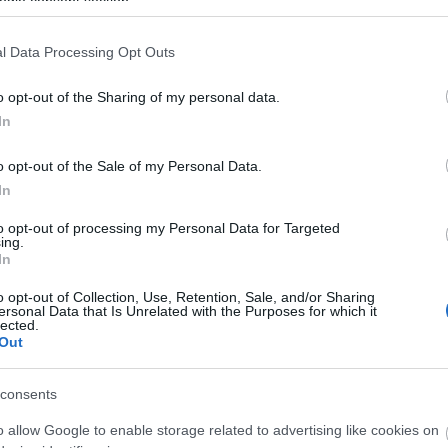
ogle consent section.
l Data Processing Opt Outs
τοποίηση Αγγλικών σε μόνο 2 ημέρες στα χέρια
o opt-out of the Sharing of my personal data.
In
o opt-out of the Sale of my Personal Data.
In
αποστάσεως η πιο Εύκολη Πιστοποίηση Υπολογι
to opt-out of processing my Personal Data for Targeted
ing.
In
o opt-out of Collection, Use, Retention, Sale, and/or Sharing
ersonal Data that Is Unrelated with the Purposes for which it
lected.
Out
πρώτος όλες τις σημαντικές ειδήσεις.
 το proson.gr στα αποτελέσματα αναζήτησης τη
consents
o allow Google to enable storage related to advertising like cookies on