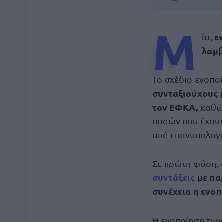
Μ
ε
ία,
λαμβ
Το σχέδιο ενοπο
συνταξιούχους 
τον ΕΦΚΑ,
καθώς
ποσών που έχουν
από επανυπολογι
Σε πρώτη φάση, 
συντάξεις
με πα
συνέχεια η ενοπ
Η ενοποίηση των 