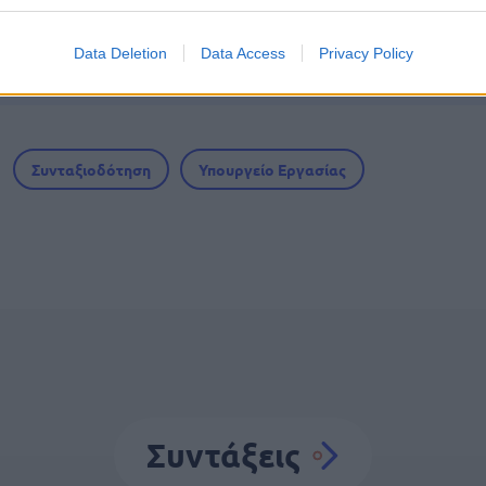
 μισθός: Σενάριο για αύξηση στα 1.000 ευρώ απ
Data Deletion
Data Access
Privacy Policy
Συνταξιοδότηση
Υπουργείο Εργασίας
Συντάξεις