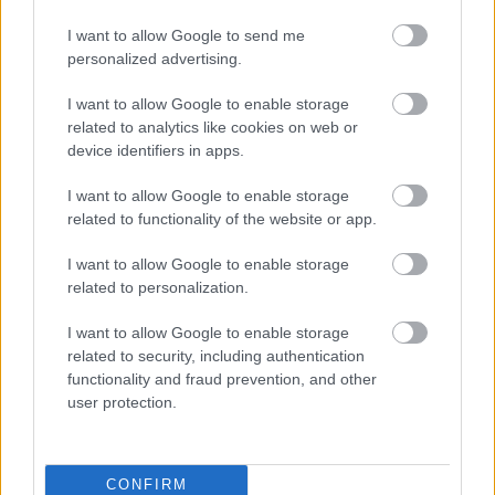
Τι πρέπει να κάνουν οι
I want to allow Google to send me
ενδιαφερόμενοι
personalized advertising.
I want to allow Google to enable storage
Οι συνταξιούχοι του τ. ΟΑΕΕ που συμμετείχαν στο
related to analytics like cookies on web or
πρόγραμμα καλό είναι:
device identifiers in apps.
I want to allow Google to enable storage
Να ελέγξουν τα προσωρινά αποτελέσματα.
related to functionality of the website or app.
I want to allow Google to enable storage
Να επιβεβαιώσουν τη μοριοδότησή τους.
related to personalization.
Να συγκεντρώσουν τα απαραίτητα
I want to allow Google to enable storage
related to security, including authentication
δικαιολογητικά.
functionality and fraud prevention, and other
user protection.
Να υποβάλουν έγκαιρα την ένστασή τους μέσω
της ηλεκτρονικής πλατφόρμας.
CONFIRM