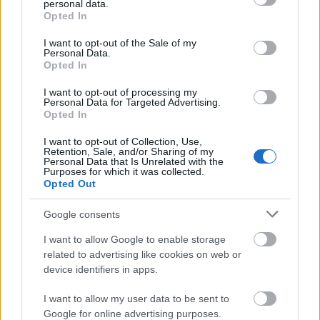
personal data.
του προγράμματος.
grant or deny consent to Google and its third-party tags to
Opted In
use your data for below specified purposes in below Google
consent section.
I want to opt-out of the Sale of my
Πότε ξεκινά το πρόγραμμα
Personal Data.
Opted In
Μετά την ανακοίνωση των οριστικών
I want to opt-out of processing my
Personal Data for Targeted Advertising.
αποτελεσμάτων, οι δικαιούχοι θα μπορούν να
Opted In
χρησιμοποιήσουν τις επιταγές κοινωνικού
I want to opt-out of Collection, Use,
τουρισμού για διακοπές σε τουριστικά καταλύματα
Retention, Sale, and/or Sharing of my
Personal Data that Is Unrelated with the
που συμμετέχουν στο πρόγραμμα.
Purposes for which it was collected.
Opted Out
Η διάρκεια υλοποίησης του προγράμματος θα
Google consents
είναι:
I want to allow Google to enable storage
related to advertising like cookies on web or
13 μήνες
device identifiers in apps.
, προσφέροντας αυξημένες δυνατότητες
αξιοποίησης των παροχών από τους δικαιούχους.
I want to allow my user data to be sent to
Google for online advertising purposes.