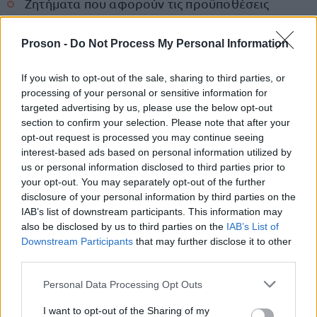
Ζητήματα που αφορούν τις προϋποθέσεις
συμμετοχής.
Proson -
Do Not Process My Personal Information
Γιατί η προθεσμία είναι ιδιαίτερα
If you wish to opt-out of the sale, sharing to third parties, or
σημαντική
processing of your personal or sensitive information for
targeted advertising by us, please use the below opt-out
Το πρόγραμμα Κοινωνικού Τουρισμού της ΔΥΠΑ για
section to confirm your selection. Please note that after your
opt-out request is processed you may continue seeing
τους συνταξιούχους του πρώην ΟΑΕΕ αφορά:
interest-based ads based on personal information utilized by
us or personal information disclosed to third parties prior to
25.000 επιταγές κοινωνικού τουρισμού
your opt-out. You may separately opt-out of the further
disclosure of your personal information by third parties on the
IAB’s list of downstream participants. This information may
Προϋπολογισμό 3 εκατ. ευρώ
also be disclosed by us to third parties on the
IAB’s List of
Downstream Participants
that may further disclose it to other
third parties.
Μετά την ολοκλήρωση της διαδικασίας εξέτασης
Please note that this website/app uses one or more Google
των ενστάσεων, θα δημοσιευθούν οι οριστικοί
Personal Data Processing Opt Outs
services and may gather and store information including but
πίνακες δικαιούχων και θα ξεκινήσει η υλοποίηση
not limited to your visit or usage behaviour. You may click to
I want to opt-out of the Sharing of my