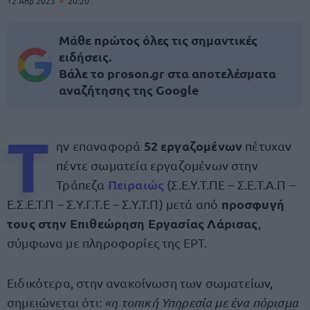
12 Απρ 2023
20:20
Μάθε πρώτος όλες τις σημαντικές
ειδήσεις.
Βάλε το proson.gr στα αποτελέσματα
αναζήτησης της Google
Τ
52 εργαζομένων
ην επαναφορά
πέτυχαν
πέντε σωματεία εργαζομένων στην
Πειραιώς
Τράπεζα
(Σ.Ε.Υ.Τ.ΠΕ – Σ.Ε.Τ.Α.Π –
προσφυγή
Ε.Σ.Ε.Τ.Π – Σ.Υ.Γ.Τ.Ε – Σ.Υ.Τ.Π) μετά από
τους στην Επιθεώρηση Εργασίας Λάρισας
,
σύμφωνα με πληροφορίες της ΕΡΤ.
Ειδικότερα, στην ανακοίνωση των σωματείων,
σημειώνεται ότι:
«η τοπική Υπηρεσία με ένα πόρισμα