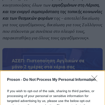
κινητοποιήσεις όλων των
εργαζομένων στη Λάρισα,
και την ενεργό συμπαράσταση της τοπικής κοινωνίας
και των θεσμικών φορέων
της – αποτελεί​​ δικαίωση
για τους εργαζόμενους, δικαίωση για τους Συλλόγους
που στέκονται με συνέπεια στο πλευρό τους,
παρακαταθήκη για όλους τους εργαζόμενους».
ΑΣΕΠ: Πιστοποίηση Αγγλικών σε
μόνο 2 ημέρες στα χέρια σας
Proson -
Do Not Process My Personal Information
If you wish to opt-out of the sale, sharing to third parties, or
processing of your personal or sensitive information for
ΑΣΕΠ: Εξ αποστάσεως η πιο Εύκολη
targeted advertising by us, please use the below opt-out