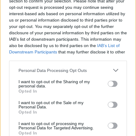
section to confirm your selection. Please note that after your
Πιστοποίηση Υπολογιστών σε 2
opt-out request is processed you may continue seeing
μέρες
interest-based ads based on personal information utilized by
us or personal information disclosed to third parties prior to
your opt-out. You may separately opt-out of the further
disclosure of your personal information by third parties on the
IAB’s list of downstream participants. This information may
also be disclosed by us to third parties on the
Μάθε πρώτος όλες τις σημαντικές
IAB’s List of
Downstream Participants
that may further disclose it to other
ειδήσεις.
third parties.
Βάλε το proson.gr στα αποτελέσματα
αναζήτησης της Google
Please note that this website/app uses one or more Google
Personal Data Processing Opt Outs
services and may gather and store information including but
not limited to your visit or usage behaviour. You may click to
I want to opt-out of the Sharing of my
personal data.
grant or deny consent to Google and its third-party tags to
Opted In
use your data for below specified purposes in below Google
consent section.
I want to opt-out of the Sale of my
Δημοφιλείς Ειδήσεις
Personal Data.
Opted In
I want to opt-out of processing my
Personal Data for Targeted Advertising.
Αυτό το επίδομα δίνει 300 ευρώ - Δεν
Opted In