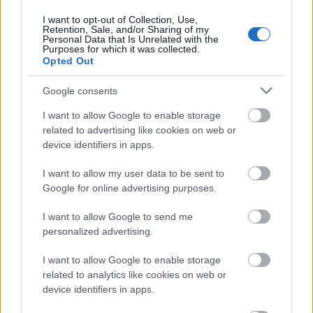
χρειάζεται αίτηση
I want to opt-out of Collection, Use,
Retention, Sale, and/or Sharing of my
Personal Data that Is Unrelated with the
Purposes for which it was collected.
Opted Out
Τουρισμός για Όλους 2026: Voucher
έως 600 ευρώ - Ποια ΑΦΜ παίρνουν
Google consents
σειρά σήμερα
I want to allow Google to enable storage
related to advertising like cookies on web or
device identifiers in apps.
ΟΠΕΚΑ: Μηνιαίο επίδομα έως 210
I want to allow my user data to be sent to
ευρώ - Πώς θα τα πάρετε
Google for online advertising purposes.
I want to allow Google to send me
personalized advertising.
ΔΥΠΑ: Ειδικό βοήθημα ανεργίας 565
I want to allow Google to enable storage
ευρώ – Ποια δικαιολογητικά
related to analytics like cookies on web or
απαιτούνται
device identifiers in apps.