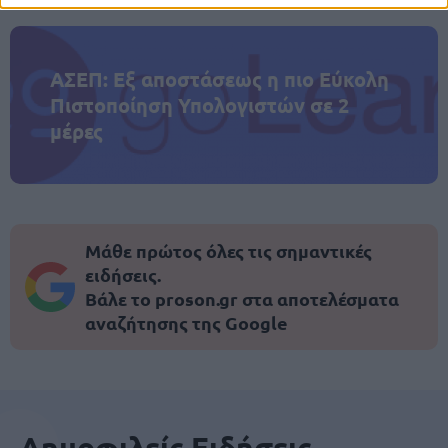
ΑΣΕΠ: Εξ αποστάσεως η πιο Εύκολη
Πιστοποίηση Υπολογιστών σε 2
μέρες
Μάθε πρώτος όλες τις σημαντικές
ειδήσεις.
Βάλε το proson.gr στα αποτελέσματα
αναζήτησης της Google
Δημοφιλείς Ειδήσεις