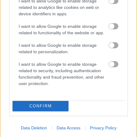
I want to allow Google to enable storage
Εφορεία Αρχαιοτήτων Ρεθύμνου
related to analytics like cookies on web or
device identifiers in apps.
προκήρυξη
Οι ειδικότητες για την εν λόγω
είναι οι
I want to allow Google to enable storage
εξής:
related to functionality of the website or app.
I want to allow Google to enable storage
2 θέσεις
ΠΕ Αρχαιολόγων -
related to personalization.
4 θέσεις
ΔΕ Εργατοτεχνιτών -
I want to allow Google to enable storage
related to security, including authentication
functionality and fraud prevention, and other
proson.gr
Διαβάστε αναλυτικά την προκήρυξη στο
user protection.
CONFIRM
ΑΣΕΠ: Πιστοποίηση Αγγλικών σε
μόνο 2 ημέρες στα χέρια σας
Data Deletion
Data Access
Privacy Policy