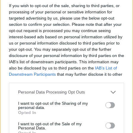
ΠΕ Αρχαιολόγων - 1 θέση
If you wish to opt-out of the sale, sharing to third parties, or
processing of your personal or sensitive information for
targeted advertising by us, please use the below opt-out
ΠΕ Μηχανικών ειδικότητας Πολιτικών
section to confirm your selection. Please note that after your
Μηχανικών - 1 θέση
opt-out request is processed you may continue seeing
interest-based ads based on personal information utilized by
ΔΕ Εργατοτεχνιτών - 3 θέσεις
us or personal information disclosed to third parties prior to
your opt-out. You may separately opt-out of the further
disclosure of your personal information by third parties on the
proson.gr
Διαβάστε αναλυτικά την προκήρυξη στο
IAB’s list of downstream participants. This information may
also be disclosed by us to third parties on the
IAB’s List of
Downstream Participants
that may further disclose it to other
Εφορεία Αρχαιοτήτων Μαγνησίας
third parties.
Please note that this website/app uses one or more Google
Personal Data Processing Opt Outs
Η ειδικότητα είναι η εξής:
services and may gather and store information including but
not limited to your visit or usage behaviour. You may click to
I want to opt-out of the Sharing of my
personal data.
grant or deny consent to Google and its third-party tags to
ΠΕ Μηχανικών ειδικότητας Αρχιτεκτόνων
Opted In
use your data for below specified purposes in below Google
Μηχανικών με εξειδίκευση στην αποκατάσταση
consent section.
I want to opt-out of the Sale of my
και ανάδειξη αρχαίων μνημείων - 1 θέση
Personal Data.
Opted In