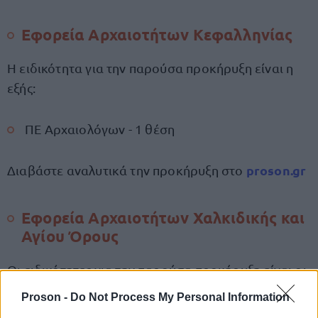
Εφορεία Αρχαιοτήτων Κεφαλληνίας
Η ειδικότητα για την παρούσα προκήρυξη είναι η
εξής:
ΠΕ Αρχαιολόγων - 1 θέση
proson.gr
Διαβάστε αναλυτικά την προκήρυξη στο
Εφορεία Αρχαιοτήτων Χαλκιδικής και
Αγίου Όρους
Οι ειδικότητες για την παρούσα προκήρυξη είναι οι
παρακάτω:
Proson -
Do Not Process My Personal Information