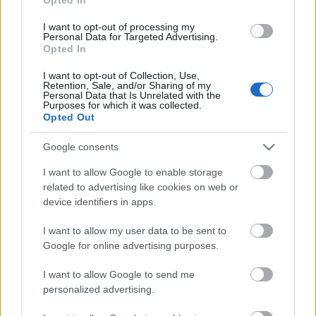
proson.gr
Διαβάστε αναλυτικά την προκήρυξη στο
I want to opt-out of processing my
Personal Data for Targeted Advertising.
Opted In
Εφορεία Αρχαιοτήτων Κυκλάδων
I want to opt-out of Collection, Use,
Retention, Sale, and/or Sharing of my
Personal Data that Is Unrelated with the
Purposes for which it was collected.
Οι θέσεις εργασίας είναι οι ακόλουθες:
Opted Out
ΠΕ Αρχαιολόγων με μεταπτυχιακό τίτλο
Google consents
σπουδών στην Πολιτιστική Διαχείριση (1 θέση)
I want to allow Google to enable storage
related to advertising like cookies on web or
ΠΕ Μηχανικοί ειδικότητας Αρχιτεκτόνων με
device identifiers in apps.
μεταπτυχιακό τίτλο σπουδών στην αναστήλωση
I want to allow my user data to be sent to
και προστασία μνημείων (1 θέση)
Google for online advertising purposes.
I want to allow Google to send me
proson.gr
Διαβάστε αναλυτικά την προκήρυξη στο
personalized advertising.