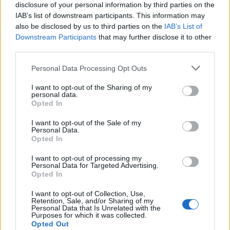
disclosure of your personal information by third parties on the
IAB’s list of downstream participants. This information may
Μια προκλητική εργασία πλήρους
also be disclosed by us to third parties on the
IAB’s List of
απασχόλησης σε μια διεθνή και ταχέως
Downstream Participants
that may further disclose it to other
third parties.
αναπτυσσόμενη εταιρεία.
Please note that this website/app uses one or more Google
Personal Data Processing Opt Outs
Ανταγωνιστικός μισθός
services and may gather and store information including but
not limited to your visit or usage behaviour. You may click to
I want to opt-out of the Sharing of my
personal data.
grant or deny consent to Google and its third-party tags to
Κουπόνια τροφίμων
Opted In
use your data for below specified purposes in below Google
consent section.
I want to opt-out of the Sale of my
Η ευκαιρία να συμμετάσχετε σε μια νέα,
Personal Data.
ενθουσιώδη ομάδα επαγγελματιών με
Opted In
ομοϊδεάτες
I want to opt-out of processing my
Personal Data for Targeted Advertising.
Opted In
Προκειμένου να κάνετε τη ζωή σας πιο
I want to opt-out of Collection, Use,
εύκολη
Retention, Sale, and/or Sharing of my
Personal Data that Is Unrelated with the
Purposes for which it was collected.
Opted Out
εργαστείτε ευέλικτα
Έχετε την ελευθερία να
. Αυτό