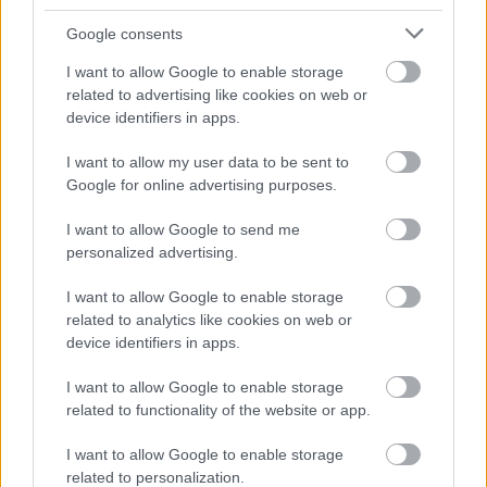
σημαίνει ότι δεν χρειάζεται να εργάζεστε στο
Google consents
γραφείο κάθε μέρα, αλλά αν θέλετε φυσικά και
I want to allow Google to enable storage
αρέσει στην εταιρεία, καθώς θεωρούν ότι είναι
related to advertising like cookies on web or
διασκεδαστικό να μπαίνεις και να
device identifiers in apps.
συναναστρέφεσαι με τους συναδέλφους σου.
I want to allow my user data to be sent to
Υπάρχουν επίσης φρούτα, καλός καφές, ποτά και
Google for online advertising purposes.
σνακ κάθε μέρα. Το όμορφο και μοντέρνο γραφείο
I want to allow Google to send me
της εταιρείας βρίσκεται στο εμβληματικό
personalized advertising.
Millennium Center Building
στην καρδιά της
I want to allow Google to enable storage
Σόφιας που βρίσκεται σε βολική τοποθεσία δίπλα
related to analytics like cookies on web or
στο σταθμό Nation Palace of Culture (NDK).
device identifiers in apps.
I want to allow Google to enable storage
εργασία
Προκειμένου να γίνει η
από το σπίτι άνετη,
related to functionality of the website or app.
50 BGN επίδομα Διαδικτύου
προσφέρουμε
,
παρέχουν έναν εταιρικό φορητό υπολογιστή και
I want to allow Google to enable storage
related to personalization.
πολλές επιλογές για να κάνετε το σπίτι σας άνετο,