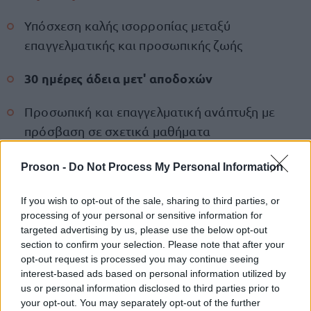
Υπόσχεση καλής ισορροπίας μεταξύ
επαγγελματικής και προσωπικής ζωής
30 ημέρες άδεια μετ' αποδοχών
Προσωπική και επαγγελματική ανάπτυξη με
πρόσβαση σε σχετικά μαθήματα
Ευκαιρίες για επαγγελματική εξέλιξη
Proson -
Do Not Process My Personal Information
Πρόσθετη ασφάλεια υγείας πακέτο Luxe (που
If you wish to opt-out of the sale, sharing to third parties, or
καλύπτει παιδιά κάτω των 18 ετών,
processing of your personal or sensitive information for
targeted advertising by us, please use the below opt-out
οδοντιατρική και όραση)
section to confirm your selection. Please note that after your
opt-out request is processed you may continue seeing
Η ασφάλεια υγείας των Best Doctors παρέχει
interest-based ads based on personal information utilized by
πρόσβαση στην καλύτερη ιατρική θεραπεία
us or personal information disclosed to third parties prior to
your opt-out. You may separately opt-out of the further
παγκοσμίως