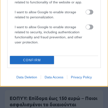
μέρες
related to functionality of the website or app.
I want to allow Google to enable storage
related to personalization.
I want to allow Google to enable storage
Μάθε πρώτος όλες τις σημαντικές
related to security, including authentication
ειδήσεις.
functionality and fraud prevention, and other
Βάλε το proson.gr στα αποτελέσματα
user protection.
αναζήτησης της Google
CONFIRM
Δημοφιλείς Ειδήσεις
Data Deletion
Data Access
Privacy Policy
ΕΟΠΥΥ: Επίδομα έως 150 ευρώ – Ποιοι
ασφαλισμένοι το δικαιούνται