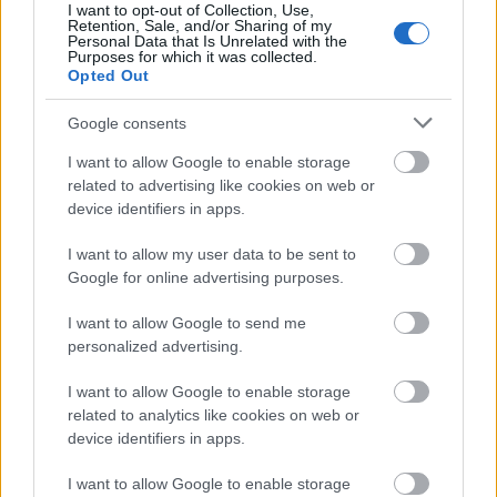
I want to opt-out of Collection, Use,
γενικές γνώσεις
Retention, Sale, and/or Sharing of my
Personal Data that Is Unrelated with the
Purposes for which it was collected.
Opted Out
Προετοιμαστεί εκεί που
προετοιμάστηκε ο πρώτος των
Google consents
πρώτων
I want to allow Google to enable storage
related to advertising like cookies on web or
device identifiers in apps.
ΑΣΕΠ: Πιστοποίηση Αγγλικών σε
I want to allow my user data to be sent to
μόνο 2 ημέρες στα χέρια σας
Google for online advertising purposes.
I want to allow Google to send me
personalized advertising.
I want to allow Google to enable storage
related to analytics like cookies on web or
ΑΣΕΠ: Εξ αποστάσεως η πιο Εύκολη
device identifiers in apps.
Πιστοποίηση Υπολογιστών σε 2
I want to allow Google to enable storage