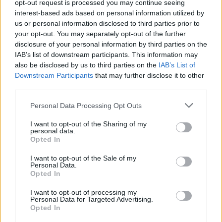
μέσω προσαρμοστικών τεστ
πραγματοποιηθεί
opt-out request is processed you may continue seeing
interest-based ads based on personal information utilized by
(Computerized Adaptive Testing – CAT)
που θα
us or personal information disclosed to third parties prior to
περιλαμβάνουν ερωτήσεις πολλαπλών επιλογών
your opt-out. You may separately opt-out of the further
και / ή άλλου είδους κλειστού τύπου ερωτήσεων
disclosure of your personal information by third parties on the
IAB’s list of downstream participants. This information may
και για την τρίτη ενότητα περιλαμβάνει ερωτήσεις
also be disclosed by us to third parties on the
IAB’s List of
πολλαπλών επιλογών που θα αφορούν
Downstream Participants
that may further disclose it to other
προσομοίωση εργασιακών
third parties.
καταστάσεων. Σύμφωνα με πληροφορίες του
Please note that this website/app uses one or more Google
Personal Data Processing Opt Outs
proson.gr, η γραπτή ηλεκτρονική εξέταση θα
services and may gather and store information including but
not limited to your visit or usage behaviour. You may click to
I want to opt-out of the Sharing of my
περιλαμβάνει τις παρακάτω τρεις ενότητες
personal data.
grant or deny consent to Google and its third-party tags to
Opted In
δοκιμασιών (τεστ):
use your data for below specified purposes in below Google
consent section.
I want to opt-out of the Sale of my
Personal Data.
Γλωσσικός και Παραγωγικός Συλλογισμός
Opted In
Μαθηματικός και Επαγωγικός Συλλογισμός
I want to opt-out of processing my
Personal Data for Targeted Advertising.
Opted In
Διαχείριση Εργασιακών Σεναρίων (Προϋποθέτει