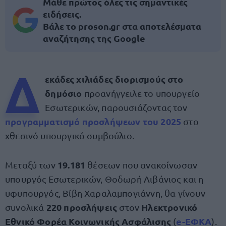
Μάθε πρώτος όλες τις σημαντικές
ειδήσεις.
Βάλε το proson.gr στα αποτελέσματα
αναζήτησης της Google
Δ
εκάδες χιλιάδες διορισμούς στο
δημόσιο
προανήγγειλε το υπουργείο
Εσωτερικών, παρουσιάζοντας τον
προγραμματισμό προσλήψεων του 2025
στο
χθεσινό υπουργικό συμβούλιο.
19.181
Μεταξύ των
θέσεων που ανακοίνωσαν
υπουργός Εσωτερικών, Θοδωρή Λιβάνιος και η
υφυπουργός, Βίβη Χαραλαμπογιάννη, θα γίνουν
220 προσλήψεις
Ηλεκτρονικό
συνολικά
στον
Εθνικό Φορέα Κοινωνικής Ασφάλισης
e-ΕΦΚΑ
(
).