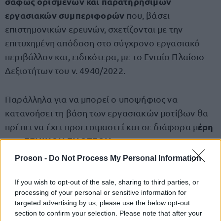
σαφώς ορισμένων και παρατηρήσιμων
εργασιακών συμπεριφορών
που, βάσει
επιστημονικών ερευνών, σχετίζονται με την
επιτυχημένη απόδοση στο σύγχρονο εργασιακό
περιβάλλον και, ειδικότερα, με το Ενιαίο Πλαίσιο
Δεξιοτήτων του ν. 4940/2022.
Παράλληλα για να μπορεί ο υποψήφιος να
κατανοήσει τη βάση των εργασιακών μοτίβων θα
έρη
πρέπει να έχει προετοιμαστεί και σε διάφορα μ
των ΓΕΝΙΚΩΝ ΓΝΩΣΕΩΝ
Proson -
Do Not Process My Personal Information
Την ύλη θα την βρείτε στην goLearn
If you wish to opt-out of the sale, sharing to third parties, or
εδώ
processing of your personal or sensitive information for
targeted advertising by us, please use the below opt-out
Πιο αναλυτικά, η γραπτή εξέταση θα
section to confirm your selection. Please note that after your