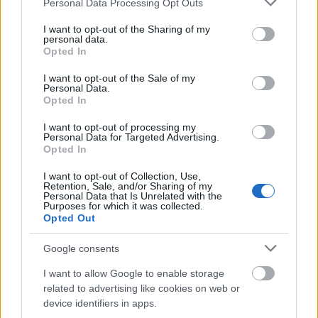
Personal Data Processing Opt Outs
μας υπολογίζουν.
services and may gather and store information including but
not limited to your visit or usage behaviour. You may click to
I want to opt-out of the Sharing of my
personal data.
grant or deny consent to Google and its third-party tags to
Opted In
Συνάδελφοι,
ΕΠΟΧΙΚΟΙ ΠΥΡΟΣΒΕΣΤΕΣ
!
Θα νικήσουμε
use your data for below specified purposes in below Google
consent section.
γιατί το δίκαιο πάντα στο τέλος υπερισχύει
».
I want to opt-out of the Sale of my
Personal Data.
Opted In
I want to opt-out of processing my
Personal Data for Targeted Advertising.
ΑΣΕΠ: Πιστοποίηση Αγγλικών σε
Opted In
μόνο 2 ημέρες στα χέρια σας
I want to opt-out of Collection, Use,
Retention, Sale, and/or Sharing of my
Personal Data that Is Unrelated with the
Purposes for which it was collected.
Opted Out
Google consents
ΑΣΕΠ: Εξ αποστάσεως η πιο Εύκολη
I want to allow Google to enable storage
Πιστοποίηση Υπολογιστών σε 2
related to advertising like cookies on web or
μέρες
device identifiers in apps.