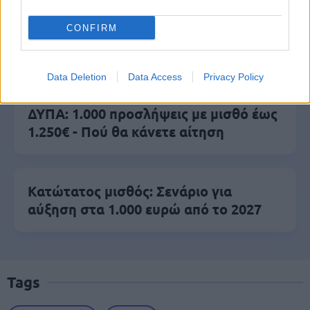
CONFIRM
ΑΣΕΠ: Νέος γραπτός διαγωνισμός -
Μόνιμοι στο υπουργείο Εξωτερικών
Data Deletion
Data Access
Privacy Policy
ΔΥΠΑ: 1.000 προσλήψεις με μισθό έως
1.250€ - Πού θα κάνετε αίτηση
Κατώτατος μισθός: Σενάριο για
αύξηση στα 1.000 ευρώ από το 2027
Tags