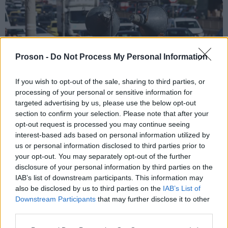
Proson -
Do Not Process My Personal Information
If you wish to opt-out of the sale, sharing to third parties, or
processing of your personal or sensitive information for
targeted advertising by us, please use the below opt-out
section to confirm your selection. Please note that after your
opt-out request is processed you may continue seeing
interest-based ads based on personal information utilized by
us or personal information disclosed to third parties prior to
your opt-out. You may separately opt-out of the further
Όλοι εκεί, με αεροπλάνα, με πλοία, με αμάξια με
disclosure of your personal information by third parties on the
IAB’s list of downstream participants. This information may
τρένα, ταξιδεύουμε μαζί με τις οικογένειες μας και
also be disclosed by us to third parties on the
IAB’s List of
τους φίλους μας, τον απλό πολίτη που ήμασταν δίπλα
Downstream Participants
that may further disclose it to other
του σώζοντας τις περιουσίες τους και το δασικό
third parties.
πλούτο της χώρας μας, ώστε να μάθουν επιτέλους να
Please note that this website/app uses one or more Google