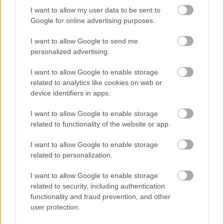
I want to allow my user data to be sent to
Google for online advertising purposes.
I want to allow Google to send me
Μάθε πρώτος όλες τις σημαντικές
personalized advertising.
ειδήσεις.
I want to allow Google to enable storage
Βάλε το proson.gr στα αποτελέσματα
related to analytics like cookies on web or
αναζήτησης της Google
device identifiers in apps.
I want to allow Google to enable storage
related to functionality of the website or app.
Δημοφιλείς Ειδήσεις
I want to allow Google to enable storage
related to personalization.
I want to allow Google to enable storage
related to security, including authentication
ΑΣΕΠ: Αυτές είναι οι δύο επόμενες
functionality and fraud prevention, and other
προκηρύξεις «μαμούθ» (με μόρια)
user protection.