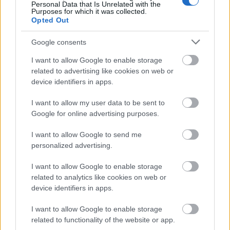
Personal Data that Is Unrelated with the
04 Αυγ 2026
13:36
Purposes for which it was collected.
Opted Out
Πήλιο: Φωτιά κοντά σε οικισμό - Ισχυρές δυνάμεις
στο σημείο
Google consents
I want to allow Google to enable storage
Κοινωνία
related to advertising like cookies on web or
device identifiers in apps.
04 Αυγ 2026
12:01
I want to allow my user data to be sent to
Ψάθα: Χειροπέδες σε αδελφό αντιδημάρχου -
Google for online advertising purposes.
Παραβίασε τον αποκλεισμό και έπεσε στα
συντρίμμια του ελικοπτέρου
I want to allow Google to send me
personalized advertising.
Κοινωνία
I want to allow Google to enable storage
04 Αυγ 2026
related to analytics like cookies on web or
08:37
device identifiers in apps.
Φωτιά στη Δυτική Αττική: Ενεργές διάσπαρτες
εστίες - «Στάχτη» 130.000 στρέμματα
I want to allow Google to enable storage
related to functionality of the website or app.