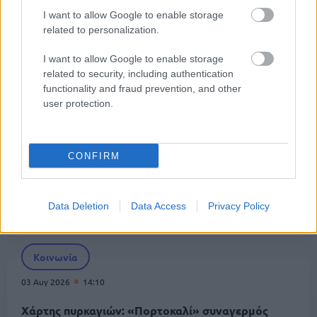
Κοινωνία
I want to allow Google to enable storage
related to personalization.
03 Αυγ 2026
17:21
I want to allow Google to enable storage
Φωτιά στη Δυτική Αττική: Συνεχίζονται οι
related to security, including authentication
αναζωπυρώσεις - Ήχησε το 112 για εκκενώσεις
functionality and fraud prevention, and other
user protection.
Κοινωνία
03 Αυγ 2026
14:32
CONFIRM
Φωτιές: Κυκλοφοριακό «μπλόκο» σε Αλεποχώρι,
Ψάθα και Βίλια – Οι δρόμοι που παραμένουν
Data Deletion
Data Access
Privacy Policy
κλειστοί
Κοινωνία
03 Αυγ 2026
14:10
Χάρτης πυρκαγιών: «Πορτοκαλί» συναγερμός