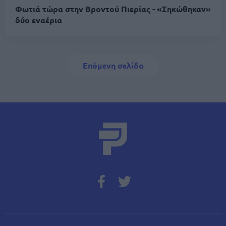
Φωτιά τώρα στην Βροντού Πιερίας - «Σηκώθηκαν»
δύο εναέρια
Σελιδοποίηση
Next page
Επόμενη σελίδα