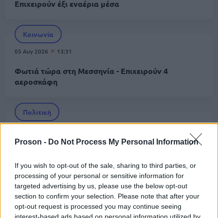
Επιχειρούν έξι εναέρια μέσα
Κοινωνία
05 Αυγ 2026
13:31
Φωτιά τώρα στη Μεσσηνία - Επιχειρούν 4
αεροσκάφη
Πολιτική
05 Αυγ 2026
10:28
Proson -
Do Not Process My Personal Information
Πυρκαγιές: Στο Μαξίμου οι αποφάσεις για
αποζημιώσεις - Εξετάζεται το Porto Germeno Pass
If you wish to opt-out of the sale, sharing to third parties, or
processing of your personal or sensitive information for
targeted advertising by us, please use the below opt-out
Κοινωνία
section to confirm your selection. Please note that after your
opt-out request is processed you may continue seeing
05 Αυγ 2026
08:58
interest-based ads based on personal information utilized by