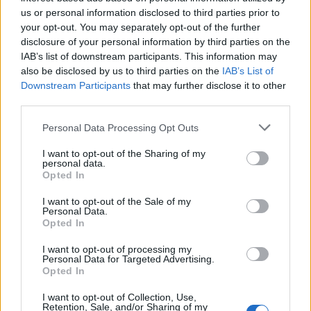
Πόρτο Γερμενό: Η στιγμή που η φωτιά «καταπίνει»
us or personal information disclosed to third parties prior to
τον Κιθαιρώνα μέσα σε λίγα λεπτά (timelapse)
your opt-out. You may separately opt-out of the further
disclosure of your personal information by third parties on the
IAB’s list of downstream participants. This information may
Κοινωνία
also be disclosed by us to third parties on the
IAB’s List of
Downstream Participants
that may further disclose it to other
04 Αυγ 2026
15:55
third parties.
Πυρκαγιές: Σε «Red Code» αύριο Αττική, Εύβοια,
Please note that this website/app uses one or more Google
Personal Data Processing Opt Outs
Χίος και Λέσβος
services and may gather and store information including but
not limited to your visit or usage behaviour. You may click to
I want to opt-out of the Sharing of my
personal data.
grant or deny consent to Google and its third-party tags to
Opted In
Κοινωνία
use your data for below specified purposes in below Google
consent section.
I want to opt-out of the Sale of my
04 Αυγ 2026
15:10
Personal Data.
Opted In
Πειραιάς: Φωτιά σε υπόγειο χώρο των
Δικαστηρίων - Επιχειρούν 15 πυροσβέστες
I want to opt-out of processing my
Personal Data for Targeted Advertising.
Opted In
Κοινωνία
I want to opt-out of Collection, Use,
Retention, Sale, and/or Sharing of my